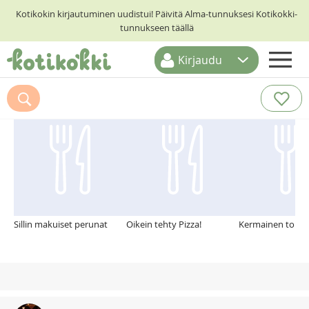
Kotikokin kirjautuminen uudistui! Päivitä Alma-tunnuksesi Kotikokki-
tunnukseen täällä
Kirjaudu
ETUSIVU
Suosittelemme myös
RESEPTIHAKU
RUOKATEEMAT
KESKUSTELUT
KOTIKOKIT
Sillin makuiset perunat
Oikein tehty Pizza!
Kermainen tonni