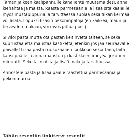
Tämän jälkeen kaalipannulle kanalientä muutama desi, anna
kiehahtaa ja maista. Raasta parmesaania ja lisää sitä kaaleille,
myös mustapippuria ja tarvittaessa suolaa sekä tilkan kermaa
voi lisätä. Lopuksi lisäsin pekoninpaloja (en kaikkea, maun ja
terveyden mukaan, voi myös jättää pois.)
Siivilöi pasta mutta ota pastan keitinvettä talteen, se sekä
suurustaa että maustaa kastiketta, etenkin jos jää seuraavalle
päivälle! Lisää pasta ruusukaalien joukkoon sekoittaen, laita
kansi päälle ja anna maustua ja kastikkeen imeytyä jokunen
minuutti. Sekoita, maista ja lisää makuja tarvittaessa.
Annostele pasta ja lisää päälle raastettua parmesaania ja
pekonimurua.
Tähän reseptiin linkitetyt reseptit