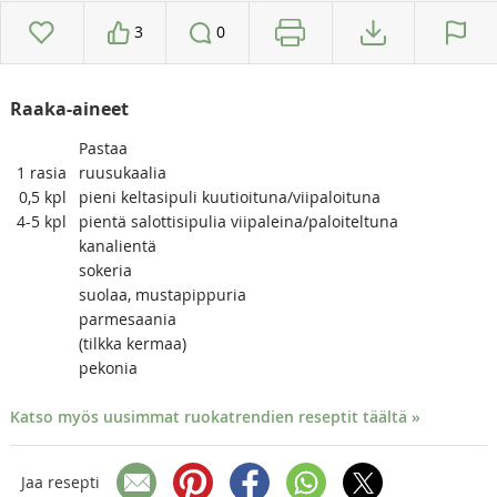
3
0
Raaka-aineet
Pastaa
1
rasia
ruusukaalia
0,5
kpl
pieni keltasipuli kuutioituna/viipaloituna
4-5
kpl
pientä salottisipulia viipaleina/paloiteltuna
kanalientä
sokeria
suolaa, mustapippuria
parmesaania
(tilkka kermaa)
pekonia
Katso myös uusimmat ruokatrendien reseptit täältä »
Jaa resepti