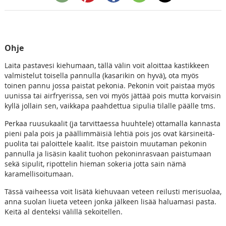
Ohje
Laita pastavesi kiehumaan, tällä välin voit aloittaa kastikkeen
valmistelut toisella pannulla (kasarikin on hyvä), ota myös
toinen pannu jossa paistat pekonia. Pekonin voit paistaa myös
uunissa tai airfryerissa, sen voi myös jättää pois mutta korvaisin
kyllä jollain sen, vaikkapa paahdettua sipulia tilalle päälle tms.
Perkaa ruusukaalit (ja tarvittaessa huuhtele) ottamalla kannasta
pieni pala pois ja päällimmäisiä lehtiä pois jos ovat kärsineitä-
puolita tai paloittele kaalit. Itse paistoin muutaman pekonin
pannulla ja lisäsin kaalit tuohon pekoninrasvaan paistumaan
sekä sipulit, ripottelin hieman sokeria jotta sain nämä
karamellisoitumaan.
Tässä vaiheessa voit lisätä kiehuvaan veteen reilusti merisuolaa,
anna suolan liueta veteen jonka jälkeen lisää haluamasi pasta.
Keitä al denteksi välillä sekoitellen.