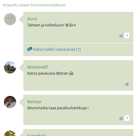
Kirjaudu sisään kommentoidaksesi
Aura
Talteen ja kokeiluun! 🧚👍🔆
1
Katso kaikki vastaukset (
1
)
Mummo07
Kiitos peukusta Bettan 🤗
Bettan
Mummolta taas peukkuherkkuja !
1