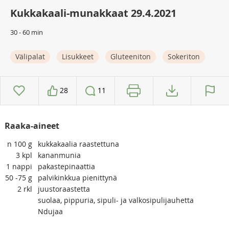
Kukkakaali-munakkaat 29.4.2021
30 - 60 min
Välipalat
Lisukkeet
Gluteeniton
Sokeriton
28
11
Raaka-aineet
n 100
g
kukkakaalia raastettuna
3
kpl
kananmunia
1
nappi
pakastepinaattia
50 -75
g
palvikinkkua pienittynä
2
rkl
juustoraastetta
suolaa, pippuria, sipuli- ja valkosipulijauhetta
Ndujaa