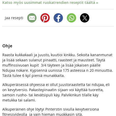
Katso myös uusimmat ruokatrendien reseptit täältä »
Jaa resepti
Ohje
Raasta kukkakaali ja juusto, kuutioi kinkku. Sekoita kananmunat
ja lisää sekaan sulanut pinaatti, raasteet ja mausteet. Täytä
muffinssivuoan kupit 3/4 täyteen ja lisää jokaisen päälle
Ndujaa nokare. Kypsennä uunissa 175 asteessa n 20 minuuttia.
Tästä tulee 6 kpl pieniä munakkaita.
Alkuperäisessä ohjeessa ei ollut juustoraastetta tai ndujaa, eli
on kevytversio. Pakastepinaatin sijaan voi käyttää tuoretta,
samoin ruoho- tai kevätsipuli käy. Palvikinkun tilalle käy
metukka tai salami.
Alkuperäinen ohje löytyi Pinterstin sivulla kevytversiona
fitnessvideolla ja vain hieman muokkasin sitä.