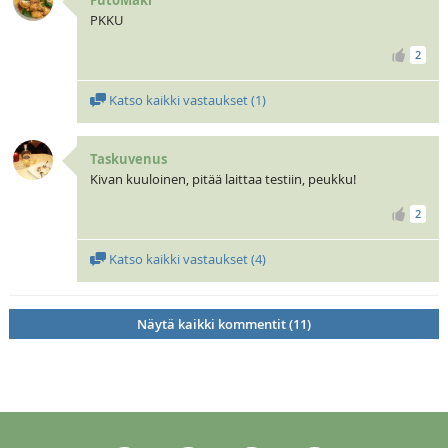
FutoMaki
PKKU
2
Katso kaikki vastaukset (
1
)
Taskuvenus
Kivan kuuloinen, pitää laittaa testiin, peukku!
2
Katso kaikki vastaukset (
4
)
Näytä kaikki kommentit (11)