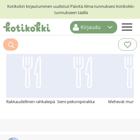
Kotikokin kirjautuminen uudistui! Päivitä Alma-tunnuksesi Kotikokki-
tunnukseen täällä
Kirjaudu
ETUSIVU
Suosittelemme myös
RESEPTIHAKU
RUOKATEEMAT
KESKUSTELUT
KOTIKOKIT
Rakkaudellinen rahkaleipä
Sieni-pekonipiirakka
Mehevät munale