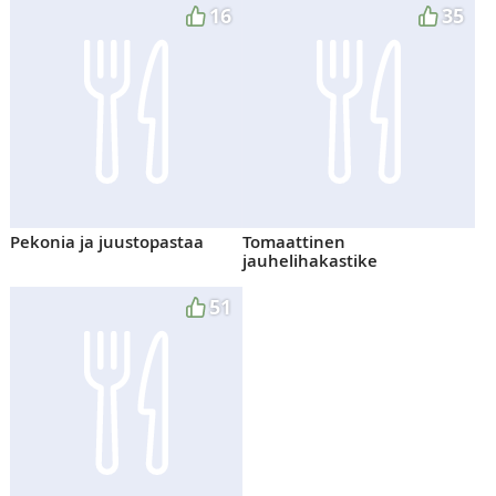
16
35
Pekonia ja juustopastaa
Tomaattinen
jauhelihakastike
51