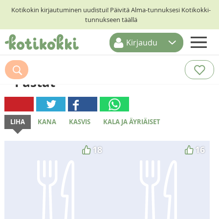
Kotikokin kirjautuminen uudistui! Päivitä Alma-tunnuksesi Kotikokki-
tunnukseen täällä
Kirjaudu
ETUSIVU
Pastat
RESEPTIHAKU
RUOKATEEMAT
KESKUSTELUT
LIHA
KANA
KASVIS
KALA JA ÄYRIÄISET
KOTIKOKIT
18
16