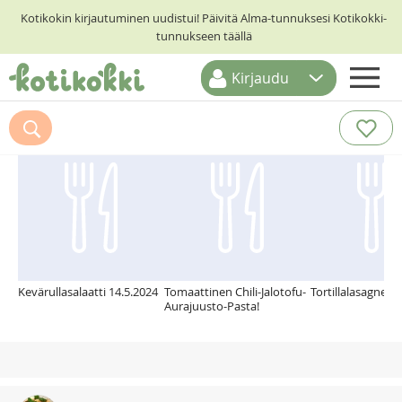
Kotikokin kirjautuminen uudistui! Päivitä Alma-tunnuksesi Kotikokki-
tunnukseen täällä
Kirjaudu
ETUSIVU
Suosittelemme myös
RESEPTIHAKU
RUOKATEEMAT
KESKUSTELUT
KOTIKOKIT
Kevärullasalaatti 14.5.2024
Tomaattinen Chili-Jalotofu-
Tortillalasagne
Aurajuusto-Pasta!