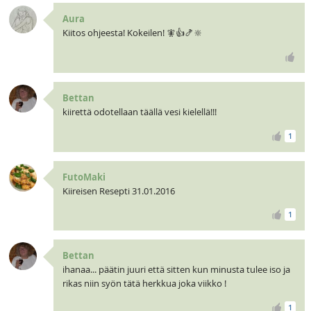
Aura
Kiitos ohjeesta! Kokeilen! 🧚👍🍤🔆
Bettan
kiirettä odotellaan täällä vesi kielellä!!!
1
FutoMaki
Kiireisen Resepti 31.01.2016
1
Bettan
ihanaa... päätin juuri että sitten kun minusta tulee iso ja
rikas niin syön tätä herkkua joka viikko !
1