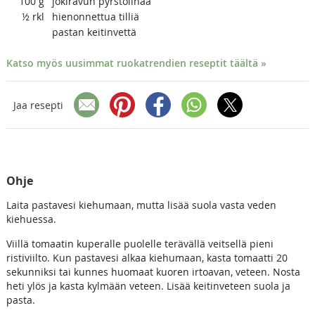
100
g
jokiravun pyrstölihaa
½
rkl
hienonnettua tilliä
pastan keitinvettä
Katso myös uusimmat ruokatrendien reseptit täältä »
Jaa resepti
Ohje
Laita pastavesi kiehumaan, mutta lisää suola vasta veden
kiehuessa.
Viillä tomaatin kuperalle puolelle terävällä veitsellä pieni
ristiviilto. Kun pastavesi alkaa kiehumaan, kasta tomaatti 20
sekunniksi tai kunnes huomaat kuoren irtoavan, veteen. Nosta
heti ylös ja kasta kylmään veteen. Lisää keitinveteen suola ja
pasta.