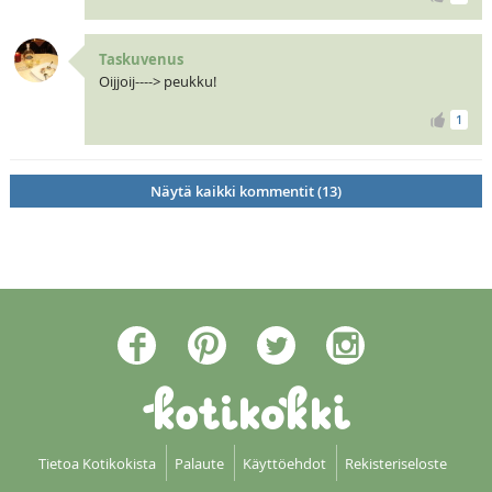
Taskuvenus
Oijjoij----> peukku!
1
Näytä kaikki kommentit (13)
Tietoa Kotikokista
Palaute
Käyttöehdot
Rekisteriseloste