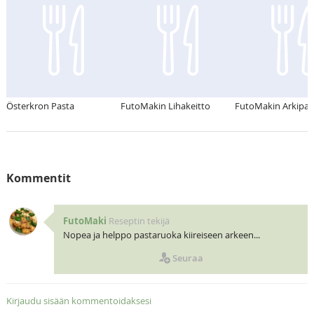
Österkron Pasta
FutoMakin Lihakeitto
FutoMakin Arkipas
Kommentit
FutoMaki
Reseptin tekijä
Nopea ja helppo pastaruoka kiireiseen arkeen...
Seuraa
Kirjaudu sisään kommentoidaksesi