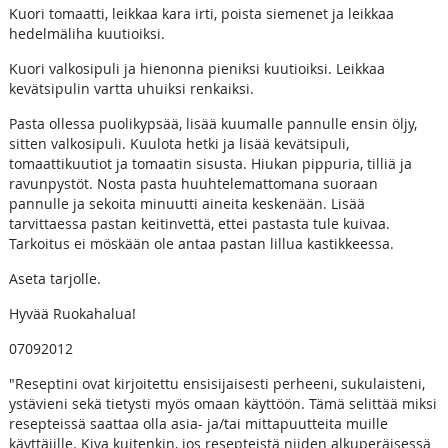
Kuori tomaatti, leikkaa kara irti, poista siemenet ja leikkaa
hedelmäliha kuutioiksi.
Kuori valkosipuli ja hienonna pieniksi kuutioiksi. Leikkaa
kevätsipulin vartta uhuiksi renkaiksi.
Pasta ollessa puolikypsää, lisää kuumalle pannulle ensin öljy,
sitten valkosipuli. Kuulota hetki ja lisää kevätsipuli,
tomaattikuutiot ja tomaatin sisusta. Hiukan pippuria, tilliä ja
ravunpystöt. Nosta pasta huuhtelemattomana suoraan
pannulle ja sekoita minuutti aineita keskenään. Lisää
tarvittaessa pastan keitinvettä, ettei pastasta tule kuivaa.
Tarkoitus ei möskään ole antaa pastan lillua kastikkeessa.
Aseta tarjolle.
Hyvää Ruokahalua!
07092012
"Reseptini ovat kirjoitettu ensisijaisesti perheeni, sukulaisteni,
ystävieni sekä tietysti myös omaan käyttöön. Tämä selittää miksi
resepteissä saattaa olla asia- ja/tai mittapuutteita muille
käyttäjille. Kiva kuitenkin, jos resepteistä niiden alkuperäisessä