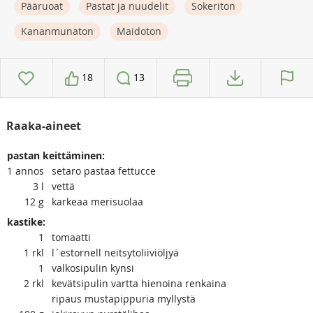
Pääruoat
Pastat ja nuudelit
Sokeriton
Kananmunaton
Maidoton
18
13
Raaka-aineet
pastan keittäminen:
1
annos
setaro pastaa fettucce
3
l
vettä
12
g
karkeaa merisuolaa
kastike:
1
tomaatti
1
rkl
l´estornell neitsytoliiviöljyä
1
valkosipulin kynsi
2
rkl
kevätsipulin vartta hienoina renkaina
ripaus mustapippuria myllystä