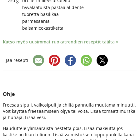
250
g
broilerin fileesuikaleita
hyvälaatuista pastaa al dente
tuoretta basilikaa
parmesaania
balsamicokastiketta
Katso myös uusimmat ruokatrendien reseptit täältä »
Jaa resepti
Ohje
Freesaa sipuli, valkosipuli ja chiliä pannulla muutama minuutti.
Voit käyttää freesaamiseen öljyä tai voita. Lisää tomaattimurska
ja hunaja. Lisää vesi.
Hauduttele ylimääräistä nestettä pois. Lisää makeutta jos
kastike on liian tulinen. Lisää valmistuksen loppupuolella kana