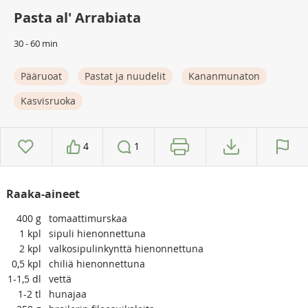
Pasta al' Arrabiata
30 - 60 min
Pääruoat
Pastat ja nuudelit
Kananmunaton
Kasvisruoka
4
1
Raaka-aineet
400
g
tomaattimurskaa
1
kpl
sipuli hienonnettuna
2
kpl
valkosipulinkynttä hienonnettuna
0,5
kpl
chiliä hienonnettuna
1-1,5
dl
vettä
1-2
tl
hunajaa