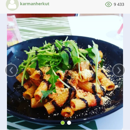
karmanherkut
9 433
‹
›