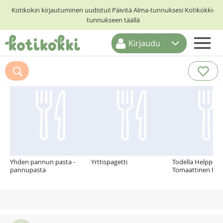
Kotikokin kirjautuminen uudistui! Päivitä Alma-tunnuksesi Kotikokki-
tunnukseen täällä
Kirjaudu
ETUSIVU
Suosittelemme myös
RESEPTIHAKU
RUOKATEEMAT
KESKUSTELUT
KOTIKOKIT
Yhden pannun pasta -
Yrttispagetti
Todella Helppo
pannupasta
Tomaattinen Pas