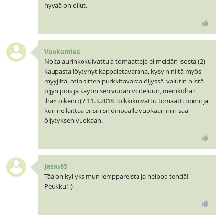
hyvää on ollut.
Vuokamies
Noita aurinkokuivattuja tomaatteja ei meidän isosta (2)
kaupasta löytynyt kappaletavarana, kysyin niitä myös
myyjiltä, otin sitten purkkitavaraa öljyssä. valutin niistä
öljyn pois ja käytin sen vuoan voiteluun, meniköhän
ihan oikein :) ? 11.3.2018 Tölkkikuivattu tomaatti toimii ja
kun ne laittaa ensin sihdinpäälle vuokaan niin saa
öljytyksen vuokaan.
Jassu85
Tää on kyl yks mun lemppareista ja helppo tehdä!
Peukku! :)