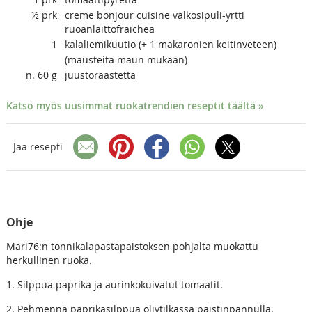
½
prk
creme bonjour cuisine valkosipuli-yrtti
ruoanlaittofraichea
1
kalaliemikuutio (+ 1 makaronien keitinveteen)
(mausteita maun mukaan)
n. 60
g
juustoraastetta
Katso myös uusimmat ruokatrendien reseptit täältä »
Jaa resepti
Ohje
Mari76:n tonnikalapastapaistoksen pohjalta muokattu
herkullinen ruoka.
1. Silppua paprika ja aurinkokuivatut tomaatit.
2. Pehmennä paprikasilppua öljytilkassa paistinpannulla.