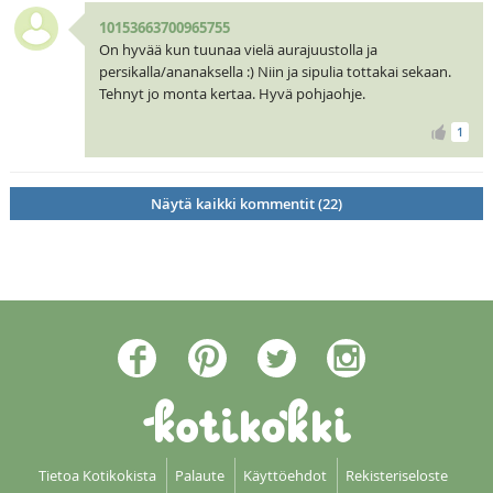
10153663700965755
On hyvää kun tuunaa vielä aurajuustolla ja
persikalla/ananaksella :) Niin ja sipulia tottakai sekaan.
Tehnyt jo monta kertaa. Hyvä pohjaohje.
1
Näytä kaikki kommentit (22)
Tietoa Kotikokista
Palaute
Käyttöehdot
Rekisteriseloste