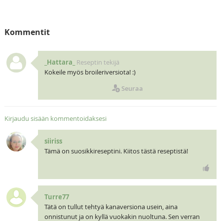
Kommentit
_Hattara_
Reseptin tekijä
Kokeile myös broileriversiota! :)
Seuraa
Kirjaudu sisään kommentoidaksesi
siiriss
Tämä on suosikkireseptini. Kiitos tästä reseptistä!
Turre77
Tätä on tullut tehtyä kanaversiona usein, aina
onnistunut ja on kyllä vuokakin nuoltuna. Sen verran