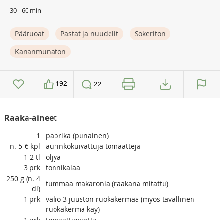
30 - 60 min
Pääruoat
Pastat ja nuudelit
Sokeriton
Kananmunaton
192
22
Raaka-aineet
1
paprika (punainen)
n. 5-6
kpl
aurinkokuivattuja tomaatteja
1-2
tl
öljyä
3
prk
tonnikalaa
250 g (n. 4
tummaa makaronia (raakana mitattu)
dl)
1
prk
valio 3 juuston ruokakermaa (myös tavallinen
ruokakerma käy)
1
prk
tomaattipyrettä