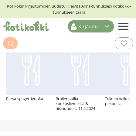
Kotikokin kirjautuminen uudistui! Päivitä Alma-tunnuksesi Kotikokki-
tunnukseen täällä
Kirjaudu
ETUSIVU
Suosittelemme myös
RESEPTIHAKU
RUOKATEEMAT
KESKUSTELUT
KOTIKOKIT
Parsa-spagettivuoka
Broileripullia
Tulinen valkosipu
kookosliemessä &
pekonilla
riisinuudelia 11.5.2024