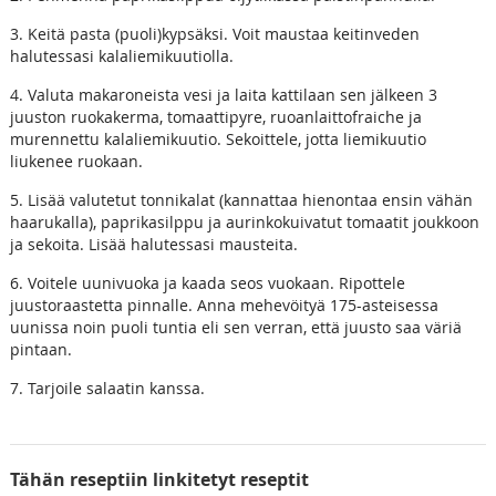
3. Keitä pasta (puoli)kypsäksi. Voit maustaa keitinveden
halutessasi kalaliemikuutiolla.
4. Valuta makaroneista vesi ja laita kattilaan sen jälkeen 3
juuston ruokakerma, tomaattipyre, ruoanlaittofraiche ja
murennettu kalaliemikuutio. Sekoittele, jotta liemikuutio
liukenee ruokaan.
5. Lisää valutetut tonnikalat (kannattaa hienontaa ensin vähän
haarukalla), paprikasilppu ja aurinkokuivatut tomaatit joukkoon
ja sekoita. Lisää halutessasi mausteita.
6. Voitele uunivuoka ja kaada seos vuokaan. Ripottele
juustoraastetta pinnalle. Anna mehevöityä 175-asteisessa
uunissa noin puoli tuntia eli sen verran, että juusto saa väriä
pintaan.
7. Tarjoile salaatin kanssa.
Tähän reseptiin linkitetyt reseptit