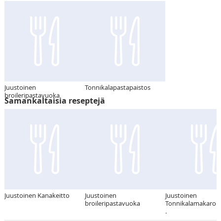
Juustoinen
Tonnikalapastapaistos
broileripastavuoka
Samankaltaisia reseptejä
Juustoinen Kanakeitto
Juustoinen
Juustoinen
broileripastavuoka
Tonnikalamakaroni
.