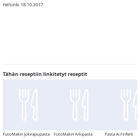
Helsinki 18.10.2017
Tähän reseptiin linkitetyt reseptit
FutoMakin Jokirapupasta
FutoMakin Arkipasta
Pasta Ai Finferli