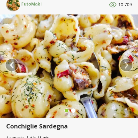
FutoMaki
10 709
‹
›
Conchiglie Sardegna
1 annosta
Alle 15 min