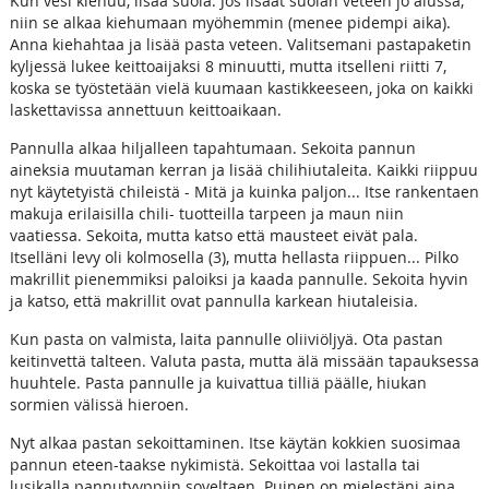
Kun vesi kiehuu, lisää suola. Jos lisäät suolan veteen jo alussa,
niin se alkaa kiehumaan myöhemmin (menee pidempi aika).
Anna kiehahtaa ja lisää pasta veteen. Valitsemani pastapaketin
kyljessä lukee keittoaijaksi 8 minuutti, mutta itselleni riitti 7,
koska se työstetään vielä kuumaan kastikkeeseen, joka on kaikki
laskettavissa annettuun keittoaikaan.
Pannulla alkaa hiljalleen tapahtumaan. Sekoita pannun
aineksia muutaman kerran ja lisää chilihiutaleita. Kaikki riippuu
nyt käytetyistä chileistä - Mitä ja kuinka paljon... Itse rankentaen
makuja erilaisilla chili- tuotteilla tarpeen ja maun niin
vaatiessa. Sekoita, mutta katso että mausteet eivät pala.
Itselläni levy oli kolmosella (3), mutta hellasta riippuen... Pilko
makrillit pienemmiksi paloiksi ja kaada pannulle. Sekoita hyvin
ja katso, että makrillit ovat pannulla karkean hiutaleisia.
Kun pasta on valmista, laita pannulle oliiviöljyä. Ota pastan
keitinvettä talteen. Valuta pasta, mutta älä missään tapauksessa
huuhtele. Pasta pannulle ja kuivattua tilliä päälle, hiukan
sormien välissä hieroen.
Nyt alkaa pastan sekoittaminen. Itse käytän kokkien suosimaa
pannun eteen-taakse nykimistä. Sekoittaa voi lastalla tai
lusikalla pannutyyppiin soveltaen. Puinen on mielestäni aina