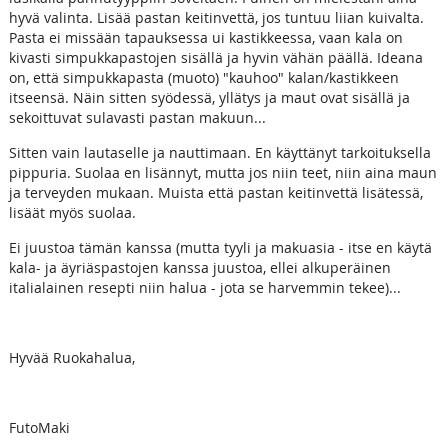
hyvä valinta. Lisää pastan keitinvettä, jos tuntuu liian kuivalta.
Pasta ei missään tapauksessa ui kastikkeessa, vaan kala on
kivasti simpukkapastojen sisällä ja hyvin vähän päällä. Ideana
on, että simpukkapasta (muoto) "kauhoo" kalan/kastikkeen
itseensä. Näin sitten syödessä, yllätys ja maut ovat sisällä ja
sekoittuvat sulavasti pastan makuun...
Sitten vain lautaselle ja nauttimaan. En käyttänyt tarkoituksella
pippuria. Suolaa en lisännyt, mutta jos niin teet, niin aina maun
ja terveyden mukaan. Muista että pastan keitinvettä lisätessä,
lisäät myös suolaa.
Ei juustoa tämän kanssa (mutta tyyli ja makuasia - itse en käytä
kala- ja äyriäspastojen kanssa juustoa, ellei alkuperäinen
italialainen resepti niin halua - jota se harvemmin tekee)...
Hyvää Ruokahalua,
FutoMaki