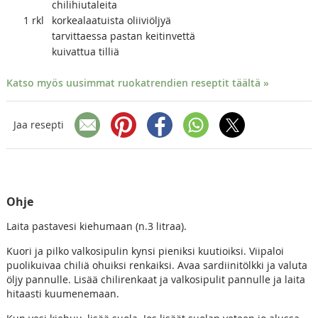
chilihiutaleita
1
rkl
korkealaatuista oliiviöljyä
tarvittaessa pastan keitinvettä
kuivattua tilliä
Katso myös uusimmat ruokatrendien reseptit täältä »
Jaa resepti
Ohje
Laita pastavesi kiehumaan (n.3 litraa).
Kuori ja pilko valkosipulin kynsi pieniksi kuutioiksi. Viipaloi
puolikuivaa chiliä ohuiksi renkaiksi. Avaa sardiinitölkki ja valuta
öljy pannulle. Lisää chilirenkaat ja valkosipulit pannulle ja laita
hitaasti kuumenemaan.