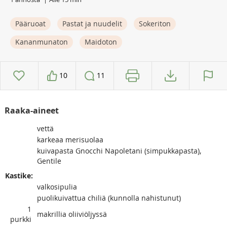
Pääruoat
Pastat ja nuudelit
Sokeriton
Kananmunaton
Maidoton
10
11
Raaka-aineet
vettä
karkeaa merisuolaa
kuivapasta Gnocchi Napoletani (simpukkapasta),
Gentile
Kastike:
valkosipulia
puolikuivattua chiliä (kunnolla nahistunut)
1
makrillia oliiviöljyssä
purkki