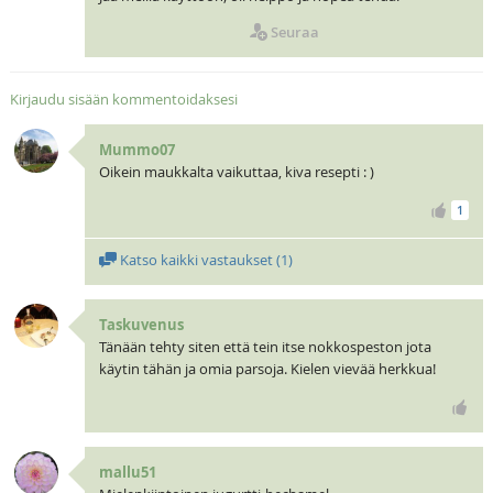
Seuraa
Kirjaudu sisään kommentoidaksesi
Mummo07
Oikein maukkalta vaikuttaa, kiva resepti : )
1
Katso kaikki vastaukset (
1
)
Taskuvenus
Tänään tehty siten että tein itse nokkospeston jota
käytin tähän ja omia parsoja. Kielen vievää herkkua!
mallu51