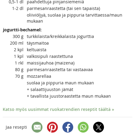
0,5-1
dl
paahdettuja pinjansiemeniä
1-2
dl
parmesanraastetta (tai sen tapaista)
oliiviöljyä, suolaa ja pippuria tarvittaessa/maun
mukaan
jogurtti-bechamel:
300
g
turkkilaista/kreikkalaista jogurttia
200
ml
täysmaitoa
2
kpl
keltuaista
1
kpl
valkosipuli raastettuna
1
rkl
maissijauhoa (maizena)
80
g
parmesanraastetta tai vastaavaa
70
g
mozzarellaa
suolaa ja pippuria maun mukaan
+ salaattijuuston jämät
+ tavallista juustoraastetta maun mukaan
Katso myös uusimmat ruokatrendien reseptit täältä »
Jaa resepti