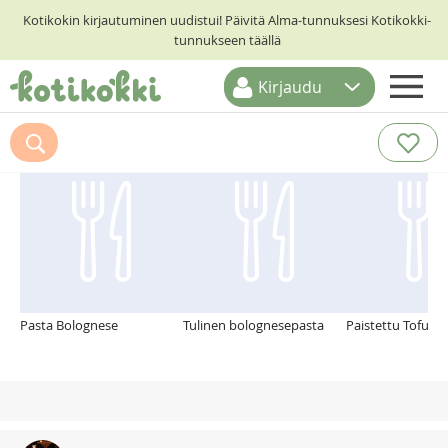
Kotikokin kirjautuminen uudistui! Päivitä Alma-tunnuksesi Kotikokki-
tunnukseen täällä
Kirjaudu
ETUSIVU
Suosittelemme myös
RESEPTIHAKU
RUOKATEEMAT
KESKUSTELUT
KOTIKOKIT
Pasta Bolognese
Tulinen bolognesepasta
Paistettu Tofu- n