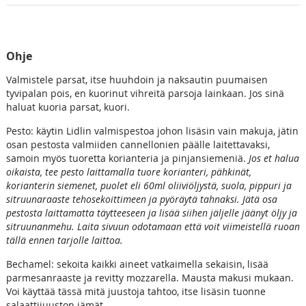
Ohje
Valmistele parsat, itse huuhdoin ja naksautin puumaisen
tyvipalan pois, en kuorinut vihreitä parsoja lainkaan. Jos sinä
haluat kuoria parsat, kuori.
Pesto: käytin Lidlin valmispestoa johon lisäsin vain makuja, jätin
osan pestosta valmiiden cannellonien päälle laitettavaksi,
samoin myös tuoretta korianteria ja pinjansiemeniä.
Jos et halua
oikaista, tee pesto laittamalla tuore korianteri, pähkinät,
korianterin siemenet, puolet eli 60ml oliiviöljystä, suola, pippuri ja
sitruunaraaste tehosekoittimeen ja pyöräytä tahnaksi. Jätä osa
pestosta laittamatta täytteeseen ja lisää siihen jäljelle jäänyt öljy ja
sitruunanmehu. Laita sivuun odotamaan että voit viimeistellä ruoan
tällä ennen tarjolle laittoa.
Bechamel: sekoita kaikki aineet vatkaimella sekaisin, lisää
parmesanraaste ja revitty mozzarella. Mausta makusi mukaan.
Voi käyttää tässä mitä juustoja tahtoo, itse lisäsin tuonne
salaattijuuston jämät.