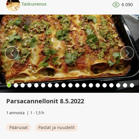
Taskuvenus
6 090
‹
›
Parsacannellonit 8.5.2022
1 annosta
1 - 1,5 h
Pääruoat
Pastat ja nuudelit