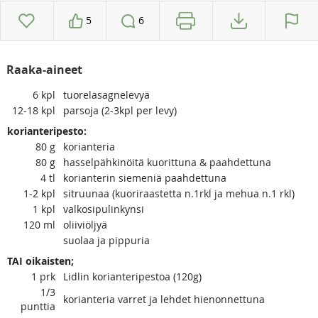
5
6
Raaka-aineet
6
kpl
tuorelasagnelevyä
12-18
kpl
parsoja (2-3kpl per levy)
korianteripesto:
80
g
korianteria
80
g
hasselpähkinöitä kuorittuna & paahdettuna
4
tl
korianterin siemeniä paahdettuna
1-2
kpl
sitruunaa (kuoriraastetta n.1rkl ja mehua n.1 rkl)
1
kpl
valkosipulinkynsi
120
ml
oliiviöljyä
suolaa ja pippuria
TAI oikaisten;
1
prk
Lidlin korianteripestoa (120g)
1/3
korianteria varret ja lehdet hienonnettuna
punttia