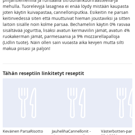
pinjansiemenillä ja runsaalla sitruunankuoriraasteella-ja
mehulla. Tuorelevyjä lasagnea ei enää löydy mistään kaupasta
joten käytin kuivapastaa, cannelloniputkia. Esikeitin ne parsan
keitinvedessä siten että muuttuivat hieman joustaviksi ja sitten
laitoin sisälle noin kolme parsaa. Bechameliin käytin 0% rasvaa
sisältävää jogurttia, lisäksi avatun kermaviilin jämät, avatun 4%
ruokakerman jämät, parmesaania ja 9% mozzarellapalloja
(Lidlin tuote). Näin ollen sain vuoasta aika kevyen mutta silti
makua piisasi ja paljon!
Tähän reseptiin linkitetyt reseptit
Keväinen ParsaRisotto
JauhelihaCannellonit -
Västerbotten-parsa