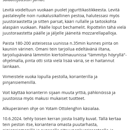
Levitä voideltuun vuokaan puolet jogurttikastikkeesta. Levitä
pastalevylle noin ruokalusikallinen pestoa, halutessasi myös
juustoraastetta ja sitten parsat, kääri rullalle ja taitoskohta
alaspäin vuokaan. Päälle loput bechamelit. Ripottelin tähä vielä
juustoraastetta päälle ja jäljelle jääneitä mozzarellapalloja.
Paista 180-200 asteisessa uunissa n.35min kunnes pinta on
kauniin värinen. Omani tein tarjoilua edeltävänä iltana,
tarjoilupäivänä lämmitin kiertoilmauunissa "lämmitys höyryllä"-
ohjelmalla, pinta otti siitä vielä lisää väriä, se ei haitannut
lainkaan.
Viimeistele vuoka lopulla pestolla, korianterilla ja
pinjansiemenillä.
Voit käyttää korianterin sijaan muuta yrttiä, pähkinöissä ja
juustoissa myös makusi mukaiset tuotteet.
Alkuperäinen ohje on Yotam Ottolenghin käsialaa.
10.6.2024. tehty toisen kerran joista lisätty kuvat. Tällä kertaa
tein peston itse, korianteria omasta puutarhasta,