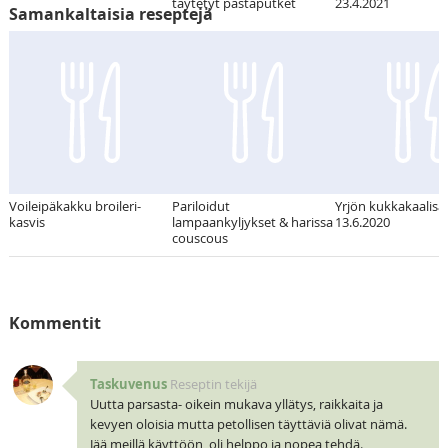
täytetyt pastaputket
23.4.2021
Samankaltaisia reseptejä
Voileipäkakku broileri-
Pariloidut
Yrjön kukkakaalisal
kasvis
lampaankyljykset & harissa
13.6.2020
couscous
Kommentit
Taskuvenus
Reseptin tekijä
Uutta parsasta- oikein mukava yllätys, raikkaita ja
kevyen oloisia mutta petollisen täyttäviä olivat nämä.
Jää meillä käyttöön, oli helppo ja nopea tehdä.