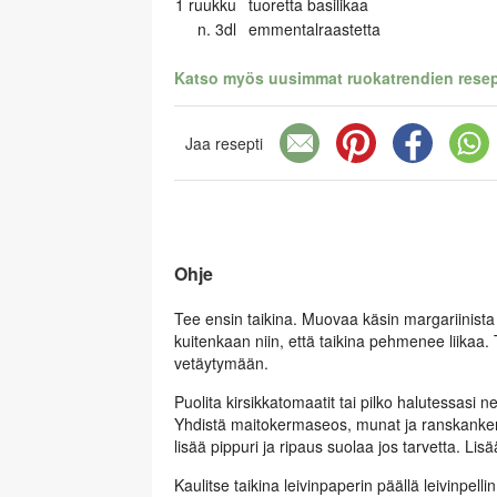
1
ruukku
tuoretta basilikaa
n.
3dl
emmentalraastetta
Katso myös uusimmat ruokatrendien resept
Jaa resepti
Ohje
Tee ensin taikina. Muovaa käsin margariinista
kuitenkaan niin, että taikina pehmenee liikaa.
vetäytymään.
Puolita kirsikkatomaatit tai pilko halutessasi 
Yhdistä maitokermaseos, munat ja ranskankerm
lisää pippuri ja ripaus suolaa jos tarvetta. Lis
Kaulitse taikina leivinpaperin päällä leivinpellin