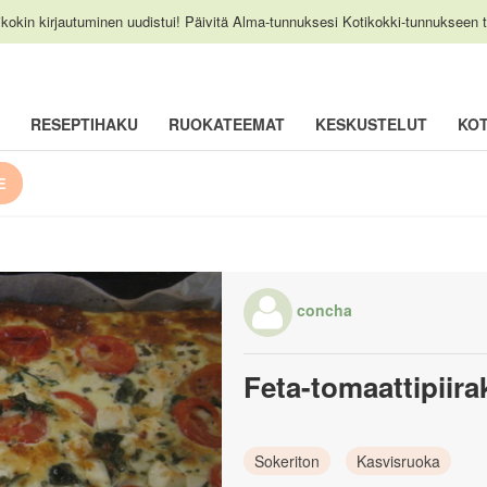
ikokin kirjautuminen uudistui! Päivitä Alma-tunnuksesi Kotikokki-tunnukseen t
RESEPTIHAKU
RUOKATEEMAT
KESKUSTELUT
KOT
E
concha
Feta-tomaattipiirak
Sokeriton
Kasvisruoka