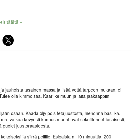
it täältä »
 ja jauhoista tasainen massa ja lisää vettä tarpeen mukaan, ei
 Tulee olla kimmoisaa. Kääri kelmuun ja laita jääkaappiin
neljään osaan. Kaada öljy pois fetajuustosta, hienonna basilika.
a, vatkaa kevyesti kunnes munat ovat sekoittuneet tasaisesti,
ää puolet juustoraasteesta.
 kokoiseksi ja siirrä pellille. Esipaista n. 10 minuuttia, 200