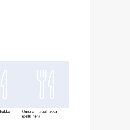
iirakka
Omena-murupiirakka
(pellillinen)