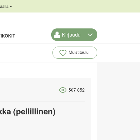
äällä
Kirjaudu
IKOKIT
Muistitaulu
507 852
ka (pellillinen)