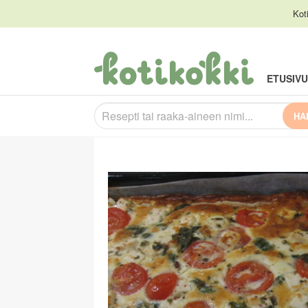
Kot
ETUSIVU
HA