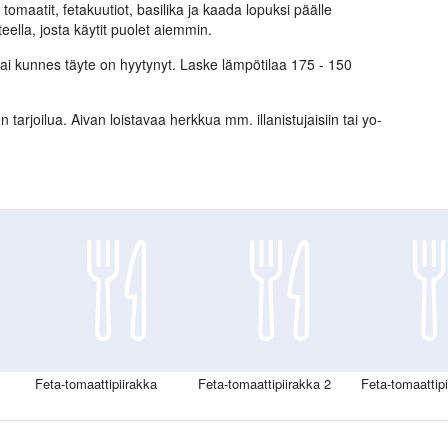
 tomaatit, fetakuutiot, basilika ja kaada lopuksi päälle
eella, josta käytit puolet aiemmin.
tai kunnes täyte on hyytynyt. Laske lämpötilaa 175 - 150
 tarjoilua. Aivan loistavaa herkkua mm. illanistujaisiin tai yo-
Feta-tomaattipiirakka
Feta-tomaattipiirakka 2
Feta-tomaattip