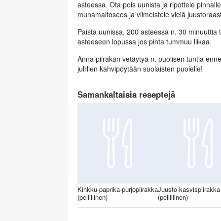
asteessa. Ota pois uunista ja ripottele pinnalle
munamaitoseos ja viimeistele vielä juustoraast
Paista uunissa, 200 asteessa n. 30 minuuttia 
asteeseen lopussa jos pinta tummuu liikaa.
Anna piirakan vetäytyä n. puolisen tuntia ennen
juhlien kahvipöytään suolaisten puolelle!
Samankaltaisia reseptejä
Kinkku-paprika-purjopiirakka
Juusto-kasvispiirakka
(pellillinen)
(pellillinen)