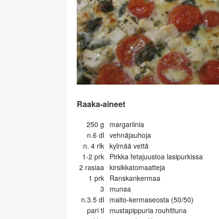
Raaka-aineet
250
g
margariinia
n.6
dl
vehnäjauhoja
n. 4
rlk
kylmää vettä
1-2
prk
Pirkka fetajuustoa lasipurkissa
2
rasiaa
kirsikkatomaatteja
1
prk
Ranskankermaa
3
munaa
n.3.5
dl
maito-kermaseosta (50/50)
pari
tl
mustapippuria rouhittuna