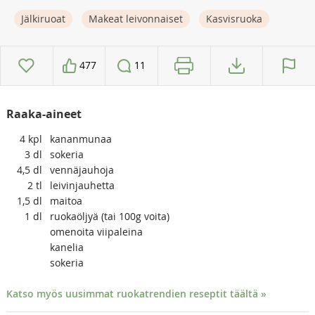
Jälkiruoat
Makeat leivonnaiset
Kasvisruoka
477
11
Raaka-aineet
4
kpl
kananmunaa
3
dl
sokeria
4,5
dl
vennäjauhoja
2
tl
leivinjauhetta
1,5
dl
maitoa
1
dl
ruokaöljyä (tai 100g voita)
omenoita viipaleina
kanelia
sokeria
Katso myös uusimmat ruokatrendien reseptit täältä »