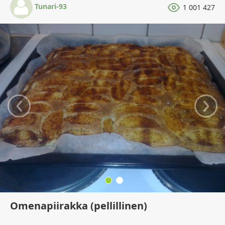
Tunari-93
1 001 427
‹
›
Omenapiirakka (pellillinen)