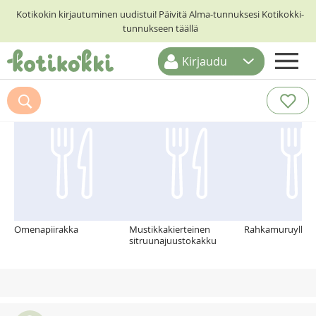
Kotikokin kirjautuminen uudistui! Päivitä Alma-tunnuksesi Kotikokki-
tunnukseen täällä
Kirjaudu
ETUSIVU
Suosittelemme myös
RESEPTIHAKU
RUOKATEEMAT
KESKUSTELUT
KOTIKOKIT
Omenapiirakka
Mustikkakierteinen
Rahkamuruylläty
sitruunajuustokakku