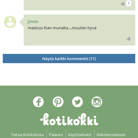
1
jimm
maistuu ihan munalta....muuten hyvä
Näytä kaikki kommentit (11)
Tietoa Kotikokista
Palaute
Käyttöehdot
Rekisteriseloste