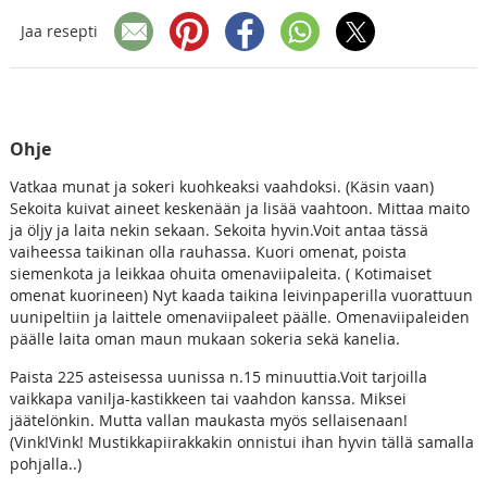
Jaa resepti
Ohje
Vatkaa munat ja sokeri kuohkeaksi vaahdoksi. (Käsin vaan)
Sekoita kuivat aineet keskenään ja lisää vaahtoon. Mittaa maito
ja öljy ja laita nekin sekaan. Sekoita hyvin.Voit antaa tässä
vaiheessa taikinan olla rauhassa. Kuori omenat, poista
siemenkota ja leikkaa ohuita omenaviipaleita. ( Kotimaiset
omenat kuorineen) Nyt kaada taikina leivinpaperilla vuorattuun
uunipeltiin ja laittele omenaviipaleet päälle. Omenaviipaleiden
päälle laita oman maun mukaan sokeria sekä kanelia.
Paista 225 asteisessa uunissa n.15 minuuttia.Voit tarjoilla
vaikkapa vanilja-kastikkeen tai vaahdon kanssa. Miksei
jäätelönkin. Mutta vallan maukasta myös sellaisenaan!
(Vink!Vink! Mustikkapiirakkakin onnistui ihan hyvin tällä samalla
pohjalla..)