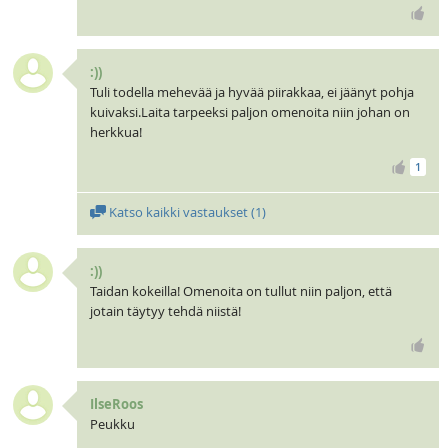
:))
Tuli todella mehevää ja hyvää piirakkaa, ei jäänyt pohja
kuivaksi.Laita tarpeeksi paljon omenoita niin johan on
herkkua!
1
Katso kaikki vastaukset (
1
)
:))
Taidan kokeilla! Omenoita on tullut niin paljon, että
jotain täytyy tehdä niistä!
IlseRoos
Peukku