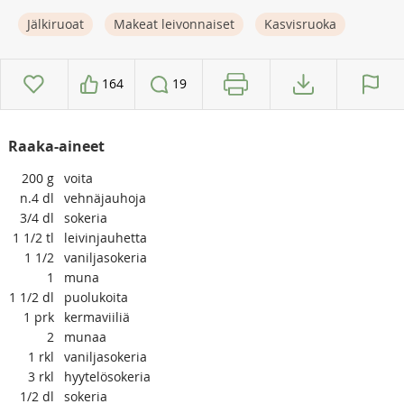
Jälkiruoat
Makeat leivonnaiset
Kasvisruoka
164
19
Raaka-aineet
200
g
voita
n.4
dl
vehnäjauhoja
3/4
dl
sokeria
1 1/2
tl
leivinjauhetta
1 1/2
vaniljasokeria
1
muna
1 1/2
dl
puolukoita
1
prk
kermaviiliä
2
munaa
1
rkl
vaniljasokeria
3
rkl
hyytelösokeria
1/2
dl
sokeria