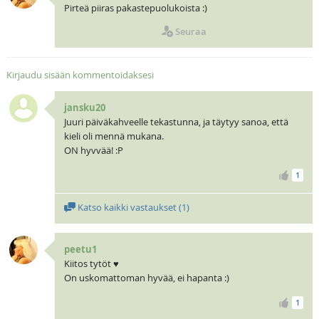
Pirteä piiras pakastepuolukoista :)
Seuraa
Kirjaudu sisään kommentoidaksesi
jansku20
Juuri päiväkahveelle tekastunna, ja täytyy sanoa, että
kieli oli mennä mukana.
ON hyvvää! :P
1
Katso kaikki vastaukset (
1
)
peetu1
Kiitos tytöt ♥
On uskomattoman hyvää, ei hapanta :)
1