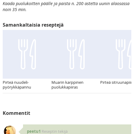
Kaada puolukoitten päälle ja paista n. 200 astetta uunin alaosassa
noin 35 min.
Samankaltaisia reseptejä
Pirteä nuudeli-
Muarin karppinen
Pirteä sitruunapiir
pyörykkäpannu
puolukkapiiras
Kommentit
peetu1
Reseptin tekijä