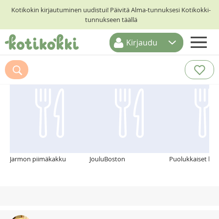
Kotikokin kirjautuminen uudistui! Päivitä Alma-tunnuksesi Kotikokki-
tunnukseen täällä
Kirjaudu
ETUSIVU
Suosittelemme myös
RESEPTIHAKU
RUOKATEEMAT
KESKUSTELUT
KOTIKOKIT
Jarmon piimäkakku
JouluBoston
Puolukkaiset kier