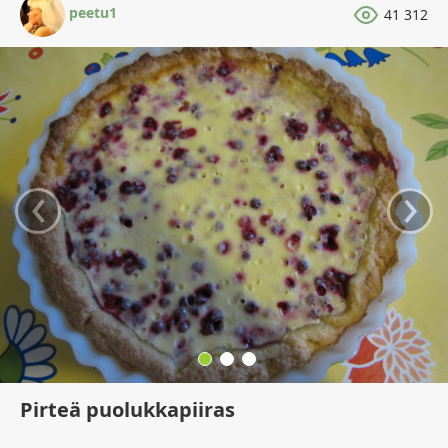
peetu1
41 312
‹
›
Pirteä puolukkapiiras