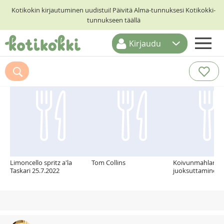
Kotikokin kirjautuminen uudistui! Päivitä Alma-tunnuksesi Kotikokki-
tunnukseen täällä
Kirjaudu
ETUSIVU
Suosittelemme myös
RESEPTIHAKU
RUOKATEEMAT
KESKUSTELUT
KOTIKOKIT
Limoncello spritz a'la
Tom Collins
Koivunmahlan
Taskari 25.7.2022
juoksuttaminen