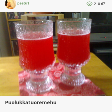
peetu1
210 671
Puolukkatuoremehu