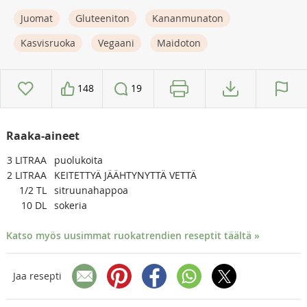
Juomat
Gluteeniton
Kananmunaton
Kasvisruoka
Vegaani
Maidoton
148
19
Raaka-aineet
3
LITRAA
puolukoita
2
LITRAA
KEITETTYÄ JÄÄHTYNYTTÄ VETTÄ
1/2
TL
sitruunahappoa
10
DL
sokeria
Katso myös uusimmat ruokatrendien reseptit täältä »
Jaa resepti