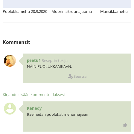
Puolukkamehu 20.9.2020
Muorin sitruunajuoma
Mansikkamehu
Kommentit
peetu1
Reseptin tekijä
NÄIN PUOLUKKAAIKAAN.
Seuraa
Kirjaudu sisään kommentoidaksesi
Kenedy
Itse heitän puolukat mehumaijaan