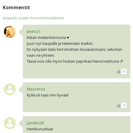
Kommentit
Kirjaudu sisään kommentoidaksesi
peetu1
Kiitän mielenkiinnosta ♥
Juuri nyt kaupalle ja tekemään itsekin.
En nykyään lado kerroksittain kiusauksissani, sekoitan
vaan ne yhteen.
Tässä vois olla myös hiukan paprikaa hienonnettuna :P
1
Maaretta
Kyllä oli taas niin hyvää!
1
jansku20
Herkkuruokaa!