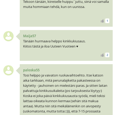
Tekoon tänään, kiireiselle huippu´juttu, siinä voi samalla
muita hommiaan tehdä, kun on uunissa.
1
Maija57
Tänään hurmaava helppo kinkkukiusaus.
Kiitos tästä ja iloa Uuteen Vuoteen ♥
2
paloska55
Tosi helppo ja vaivaton ruokavaihtoehto. Itse katson
aika tarkkaan, mitä perunalajiketta pakasteessa on
käytetty - jauhoinen on mielestäni paras. Ja sitten laitan
palvattuja kinkkusuikaleita (jos tarjouksesta löytyy:)
Koska ei joka päivä kinkkukiusausta syödä, mieli tekisi
laittaa oikeata kunnon kermaa (sehän sitä makua
antaa). Mutta niin sitä meikäläinenkin on aivopesty
(uskomatonta, mutta totta:::))), että 7-15 prossasta