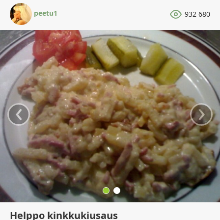
peetu1
932 680
‹
›
Helppo kinkkukiusaus