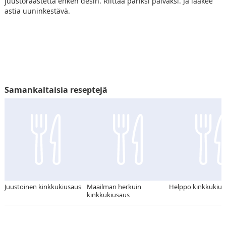
juustoraastetta ehken desin. Riittää pariksi päiväksi. Ja laakee
astia uuninkestävä.
Samankaltaisia reseptejä
Juustoinen kinkkukiusaus
Maailman herkuin
Helppo kinkkukius
kinkkukiusaus