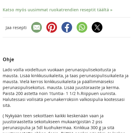
Katso myös uusimmat ruokatrendien reseptit täältä »
Jaa resepti
Ohje
Lado voilla voideltuun vuokaan perunasipulisekoitusta ja
mausta. Lisää kinkkusuikaleita, ja taas perunasipulisuikaleita ja
mausta. Vielä kerros kinkkusuikaleita ja päällimmäiseksi
perunasipulisekoitus. mausta. Lisää juustoraaste ja kerma.
Paista 200 astetta noin 1tuntia- 1 1/2 h.Riippuen uunista.
Halutessasi voilisätä perunakerroksiin valkosipulia kootessasi
sitä.
( Nykyään teen sekoittaen kaikki keskenään vaan ja
juustoraastetta sekoitukseen mukaan)pistän 2 pss
perunasipulia ja 5dl kuohukermaa. Kinkkua 300 g ja sitä