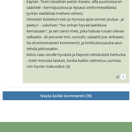
käytän. Tosin tässähän petän itseäni, sillä juustoissa en
säästele - kermajuustoa ja ripsaus sinihomesellaista
(yritän siedättää mieheni siihen).
Viimeisin kokeiluni tein jo hyvissä ajoin ennen joulua - ja
peetu1 - uskohan: "No onhan hyvää laatikkoa
kerrassaan". Ja sen sanoi mies, joka haluaa ruuan olevan
selkeätä - eli perunat tms. soosshi, salaattii jne. erikseen.
Se oli erinomainen kommentti, ja kinkkukiusausta aion
tehdä jatkossakin.
Kiitos taas sinulle hyvästä ja heposti tehtävästä herkusta
- (teet minusta laiskan, koska kaikki valmistuu uunissa
niin hyvän makuisiksi:::)))
2
Näytä kaikki kommentit (70)