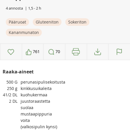
4 annosta
1,5 - 2 h
Pääruoat
Gluteeniton
Sokeriton
Kananmunaton
761
70
Raaka-aineet
500
G
perunasipulisekoitusta
250
g
kinkkusuikaleita
41/2
DL
kuohukermaa
2
DL
juustoraastetta
suolaa
mustaapippuria
voita
(valkosipulin kynsi)