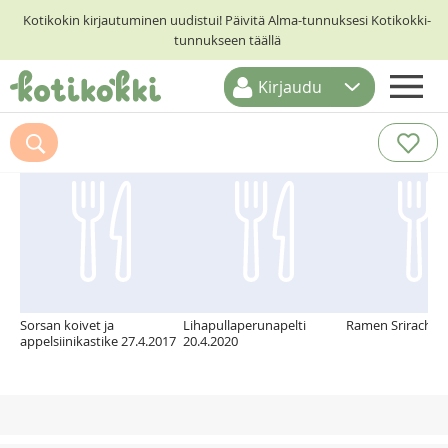
Kotikokin kirjautuminen uudistui! Päivitä Alma-tunnuksesi Kotikokki-
tunnukseen täällä
Kirjaudu
ETUSIVU
Suosittelemme myös
RESEPTIHAKU
RUOKATEEMAT
KESKUSTELUT
KOTIKOKIT
Sorsan koivet ja
Lihapullaperunapelti
Ramen Srirachal
appelsiinikastike 27.4.2017
20.4.2020