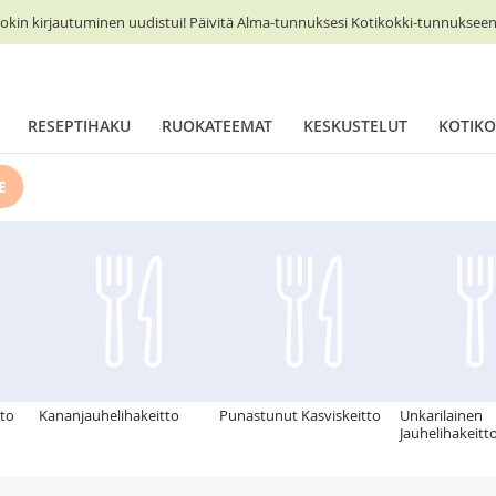
okin kirjautuminen uudistui! Päivitä Alma-tunnuksesi Kotikokki-tunnukseen 
RESEPTIHAKU
RUOKATEEMAT
KESKUSTELUT
KOTIKO
E
tto
Kananjauhelihakeitto
Punastunut Kasviskeitto
Unkarilainen
Jauhelihakeitt