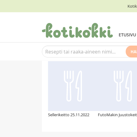
Kotik
ETUSIVU
HA
Suosittelemme myös
Sellerikeitto 25.11.2022
FutoMakin Juustokei