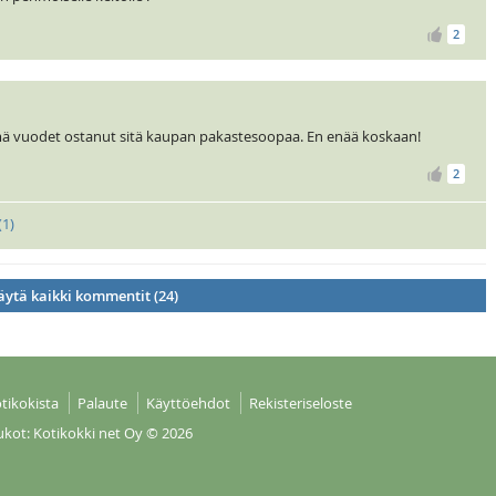
2
mä vuodet ostanut sitä kaupan pakastesoopaa. En enää koskaan!
2
(
1
)
ytä kaikki kommentit (24)
tikokista
Palaute
Käyttöehdot
Rekisteriseloste
ukot: Kotikokki net Oy
© 2026