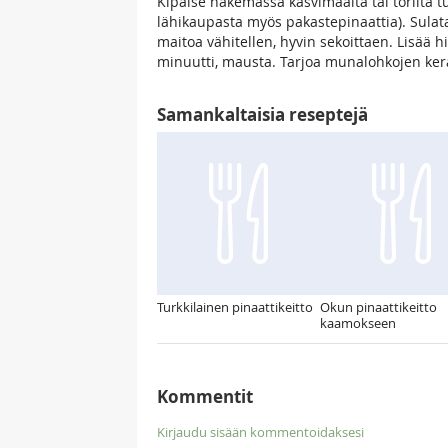
Kipaise hakemassa kasvimaalta tai torilta tu
lähikaupasta myös pakastepinaattia). Sulata
maitoa vähitellen, hyvin sekoittaen. Lisää
minuutti, mausta. Tarjoa munalohkojen ker
Samankaltaisia reseptejä
Turkkilainen pinaattikeitto
Okun pinaattikeitto
kaamokseen
Kommentit
Kirjaudu sisään kommentoidaksesi