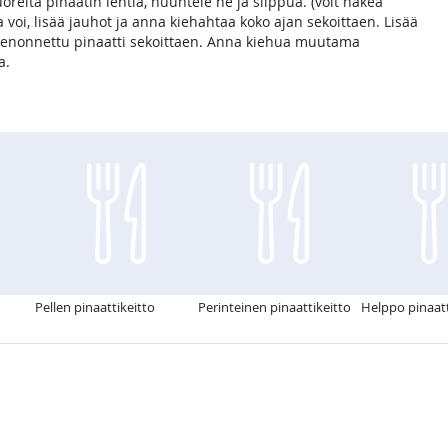
oreita pinaatin lehtiä, huuhtele ne ja silppua. (voit hakea
 voi, lisää jauhot ja anna kiehahtaa koko ajan sekoittaen. Lisää
 hienonnettu pinaatti sekoittaen. Anna kiehua muutama
a.
Pellen pinaattikeitto
Perinteinen pinaattikeitto
Helppo pinaatt