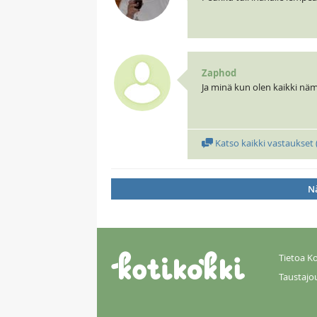
Zaphod
Ja minä kun olen kaikki nä
Katso kaikki vastaukset 
Nä
Tietoa Ko
Taustajo