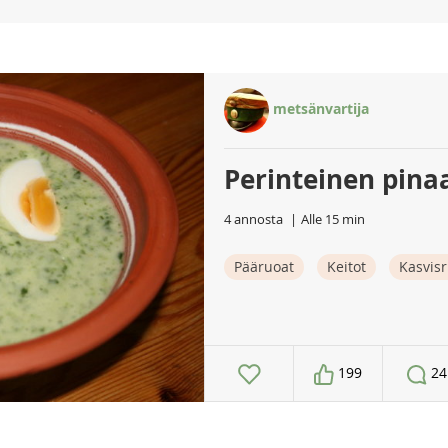
metsänvartija
Perinteinen pinaa
4 annosta
Alle 15 min
Pääruoat
Keitot
Kasvis
199
24