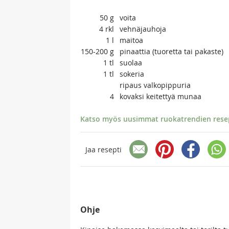
50
g
voita
4
rkl
vehnäjauhoja
1
l
maitoa
150-200
g
pinaattia (tuoretta tai pakaste)
1
tl
suolaa
1
tl
sokeria
ripaus valkopippuria
4
kovaksi keitettyä munaa
Katso myös uusimmat ruokatrendien resept
Jaa resepti
Ohje