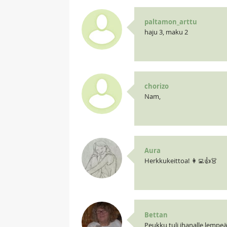
paltamon_arttu
haju 3, maku 2
chorizo
Nam,
Aura
Herkkukeittoa! 👩‍💻👍👗
Bettan
Peukku tuli ihanalle lempeä