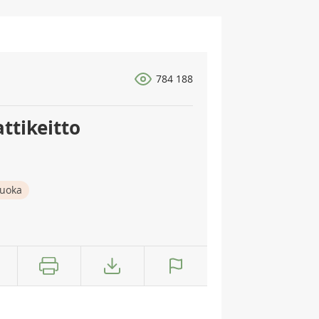
784 188
ttikeitto
ruoka