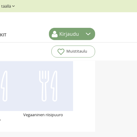
täällä
Kirjaudu
KIT
Muistitaulu
Vegaaninen riisipuuro
o