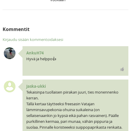
Kommentit
Kirjaudu sisään kommentoidaksesi
AnkuH74
Hyvä ja helppo👍
Jaska-ukki
Tekaisinpa tuollaisen piirakan juuri, ties monennenko
kerran.
Tällä kertaa täytteeksi freesasin Vatajan
lämminsavupekonia ohuina suikaleina (on
sellaisenaankin jo kypsä eikä pahan rasvainen). Päälle
purkillinen kermaa, pari munaa, vähän pippuria ja
suolaa. Pinnalle koristeeeksi suippopaprikasta renkaita.