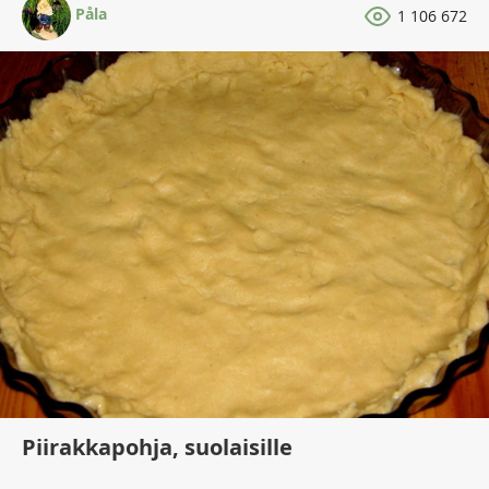
Påla
1 106 672
Piirakkapohja, suolaisille