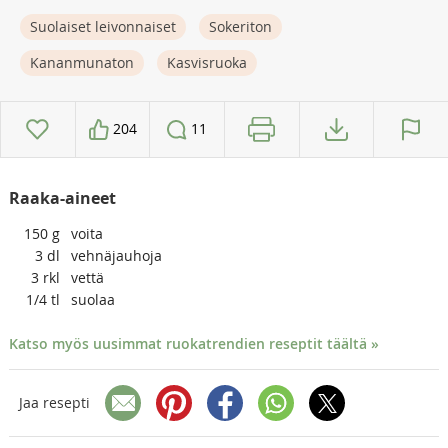
Suolaiset leivonnaiset
Sokeriton
Kananmunaton
Kasvisruoka
204
11
Raaka-aineet
150
g
voita
3
dl
vehnäjauhoja
3
rkl
vettä
1/4
tl
suolaa
Katso myös uusimmat ruokatrendien reseptit täältä »
Jaa resepti