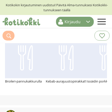
Kotikokin kirjautuminen uudistui! Päivitä Alma-tunnuksesi Kotikokki-
tunnukseen täällä
Kirjaudu
ETUSIVU
Suosittelemme myös
RESEPTIHAKU
RUOKATEEMAT
KESKUSTELUT
KOTIKOKIT
Broileri-pannukakkurulla
Kebab-aurajuustopiirakka!!
Isoäidin porkka