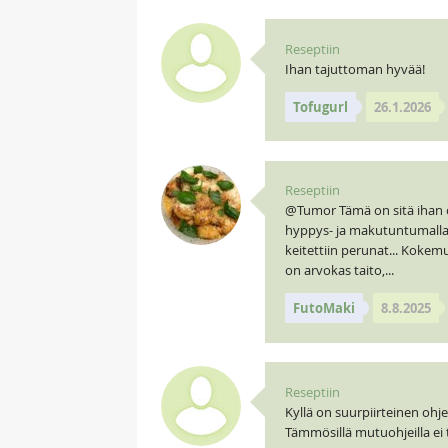
Reseptiin
Ihan tajuttoman hyvää!
Tofugurl
26.1.2026
Reseptiin
@Tumor Tämä on sitä ihan oi
hyppys- ja makutuntumalla... 
keitettiin perunat... Kokem
on arvokas taito,...
FutoMaki
8.8.2025
Reseptiin
Kyllä on suurpiirteinen ohje
Tämmösillä mutuohjeilla ei