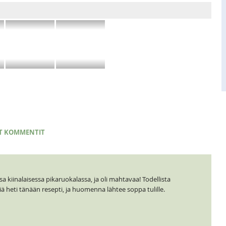
T KOMMENTIT
ssa kiinalaisessa pikaruokalassa, ja oli mahtavaa! Todellista
iä heti tänään resepti, ja huomenna lähtee soppa tulille.