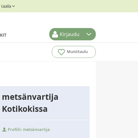
täällä
Kirjaudu
KIT
Muistitaulu
metsänvartija
Kotikokissa
Profiili: metsänvartija