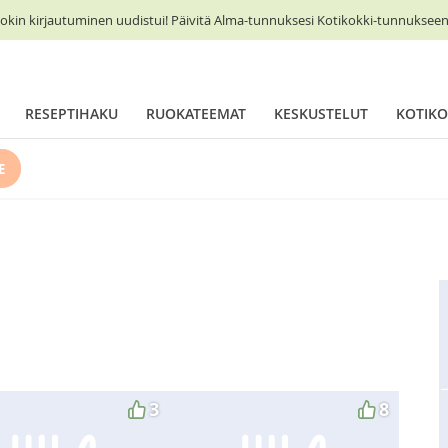
okin kirjautuminen uudistui! Päivitä Alma-tunnuksesi Kotikokki-tunnukseen 
RESEPTIHAKU
RUOKATEEMAT
KESKUSTELUT
KOTIKO
E
3
8