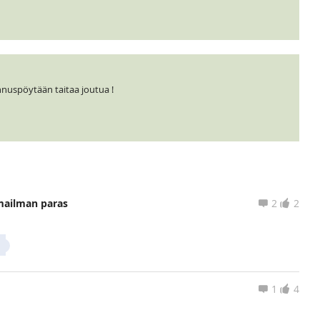
nuspöytään taitaa joutua !
mailman paras
2
2
1
4