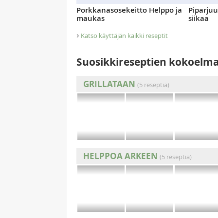
Porkkanasosekeitto Helppo ja
Piparjuu
maukas
siikaa
›
Katso käyttäjän kaikki reseptit
Suosikkireseptien kokoelm
GRILLATAAN
(5 reseptiä)
HELPPOA ARKEEN
(5 reseptiä)