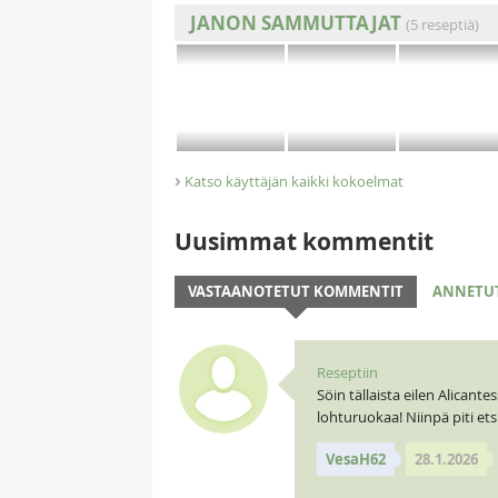
JANON SAMMUTTAJAT
(5 reseptiä)
›
Katso käyttäjän kaikki kokoelmat
Uusimmat kommentit
VASTAANOTETUT KOMMENTIT
ANNETU
Reseptiin
Söin tällaista eilen Alicante
lohturuokaa! Niinpä piti ets
VesaH62
28.1.2026