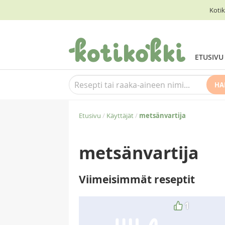
Kotik
ETUSIVU
HA
Etusivu
/
Käyttäjät
/
metsänvartija
metsänvartija
Viimeisimmät reseptit
1