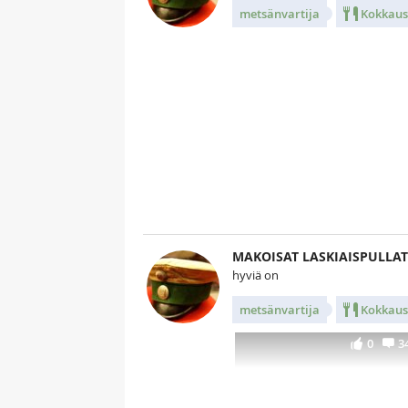
metsänvartija
Kokkaus
Kuv
MAKOISAT LASKIAISPULLAT
hyviä on
metsänvartija
Kokkaus
0
3