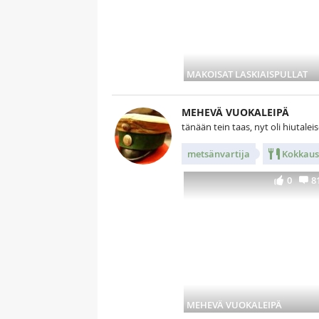
MAKOISAT LASKIAISPULLAT
MEHEVÄ VUOKALEIPÄ
tänään tein taas, nyt oli hiutaleis
metsänvartija
Kokkaus
0
8
MEHEVÄ VUOKALEIPÄ