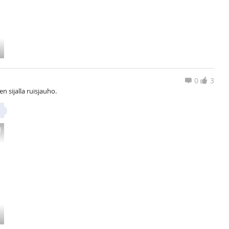
0
3
en sijalla ruisjauho.
1