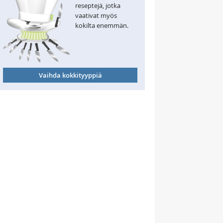
reseptejä, jotka
vaativat myös
kokilta enemmän.
Vaihda kokkityyppiä