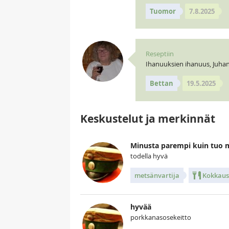
Tuomor
7.8.2025
Reseptiin
Ihanuuksien ihanuus, Juhan
Bettan
19.5.2025
Keskustelut ja merkinnät
Minusta parempi kuin tuo 
todella hyvä
metsänvartija
Kokkaus
hyvää
porkkanasosekeitto