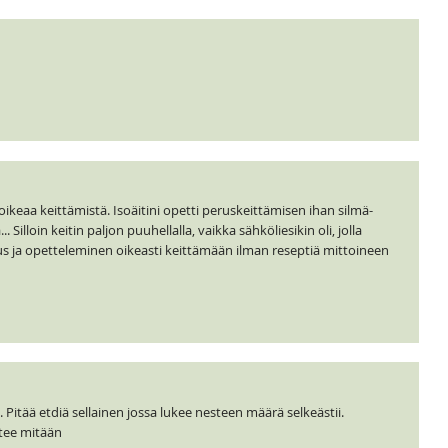
keaa keittämistä. Isoäitini opetti peruskeittämisen ihan silmä-
Silloin keitin paljon puuhellalla, vaikka sähköliesikin oli, jolla
us ja opetteleminen oikeasti keittämään ilman reseptiä mittoineen
. Pitää etdiä sellainen jossa lukee nesteen määrä selkeästii.
 tee mitään