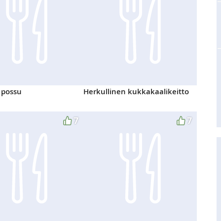
 possu
Herkullinen kukkakaalikeitto
7
7