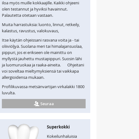
iloa myös muille kokkaajille. Kaikki ohjeeni
olen testannut ja hyviksi havainnut.
Palautetta otetaan vastaan.
Muita harrastuksia: luonto, linnut, retkeily,
kalastus, ravustus, valokuvaus,
Itse käytän ohjeissani rasvana voita ja - tai
oliiviöljyä. Suolana meri tai himalajansuolaa,
pippuri, jos ei erikseen ole mainittu on
myllystä jauhettu mustapippuri. Suosin lähi
ja luomuruokaa ja raaka-aineita. Ohjeitani
voi soveltaa mieltymyksiensä tai vaikkapa
allergioidensa mukaan.
Profilikuvassa metsänvartijan virkalakki 1800
luvulta.
Seuraa
Superkokki
Kokeilunhaluisia