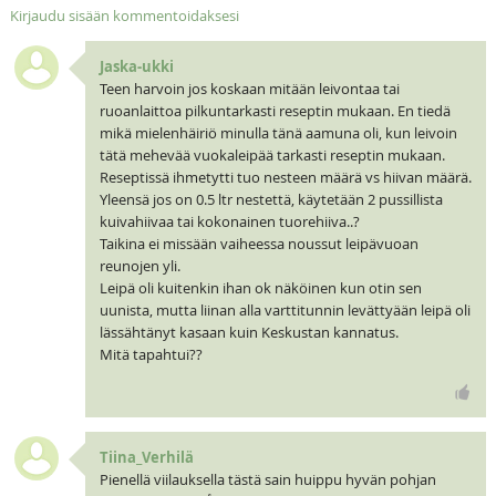
Kirjaudu sisään kommentoidaksesi
Jaska-ukki
Teen harvoin jos koskaan mitään leivontaa tai
ruoanlaittoa pilkuntarkasti reseptin mukaan. En tiedä
mikä mielenhäiriö minulla tänä aamuna oli, kun leivoin
tätä mehevää vuokaleipää tarkasti reseptin mukaan.
Reseptissä ihmetytti tuo nesteen määrä vs hiivan määrä.
Yleensä jos on 0.5 ltr nestettä, käytetään 2 pussillista
kuivahiivaa tai kokonainen tuorehiiva..?
Taikina ei missään vaiheessa noussut leipävuoan
reunojen yli.
Leipä oli kuitenkin ihan ok näköinen kun otin sen
uunista, mutta liinan alla varttitunnin levättyään leipä oli
lässähtänyt kasaan kuin Keskustan kannatus.
Mitä tapahtui??
Tiina_Verhilä
Pienellä viilauksella tästä sain huippu hyvän pohjan