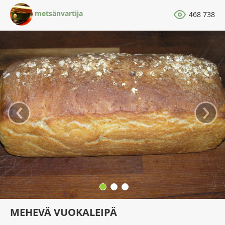
metsänvartija
468 738
‹
›
MEHEVÄ VUOKALEIPÄ