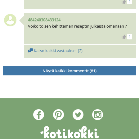
1
484240308433124
Voiko toisen kehittämän reseptin julkaista omanaan ?
1
Katso kaikki vastaukset (
2
)
Näytä kaikki kommentit (81)