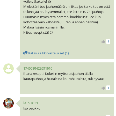
voileipäkakulle! 👍
Mielestäni tuo jauhomäärä on liikaa jos tarkoitus on että
taikina jää ns. löysemmäksi, itse laitoin n. 7dl jauhoja.
Huomasin myös että parempi kuohkeus tulee kun
kohottaa vain kahdesti (juuren ja ennen paistoa).
Makua lisäsin rosmariinilla.
Kiitos reseptistä! 😊
1
Katso kaikki vastaukset (
1
)
1740080422691610
Ihana resepti! Kokeilin myös ruisjauhon tilalla
kaurajauhoa ja hiutaleina kaurahiutaleita, tuli hyvää!
1
leipuri51
Iso peukku