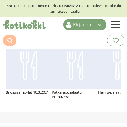
Kotikokin kirjautuminen uudistui! Päivitä Alma-tunnuksesi Kotikokki-
tunnukseen täällä
Kirjaudu
ETUSIVU
Suosittelemme myös
RESEPTIHAKU
RUOKATEEMAT
KESKUSTELUT
KOTIKOKIT
Briossisämpylät 10.3.2021
Katkarapusalaatti
Härkis-pinaattipa
Primavera