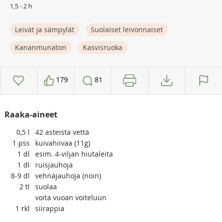
1,5 - 2 h
Leivät ja sämpylät
Suolaiset leivonnaiset
Kananmunaton
Kasvisruoka
179
81
Raaka-aineet
0,5
l
42 asteista vettä
1
pss
kuivahiivaa (11g)
1
dl
esim. 4-viljan hiutaleita
1
dl
ruisjauhoja
8-9
dl
vehnäjauhoja (noin)
2
tl
suolaa
voita vuoan voiteluun
1
rkl
siirappia