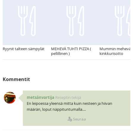
Ryynit talteen sämpylät
MEHEVÄ TUHTI PIZZA (
Mummin mehevä
pellillinen )
kinkkurisotto
Kommentit
metsänvartija
Reseptin tekijä
En leipoessa yleensä mitta kuin nesteen ja hiivan
määrän, loput näppituntumalla....
Seuraa