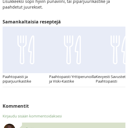
Lisukkeeksi sopii hyvin punaviini, tai piparjuurikastike ja
paahdetut juurekset.
Samankaltaisia reseptejä
Paahtopaisti ja
Paahtopaisti Yrttiperunoilla
Kevyesti Savustett
piparjuurikastike
ja Viski-Kastike
Paahtopaisti
Kommentit
Kirjaudu sisään kommentoidaksesi