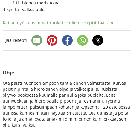
1
tl
hienoa merisuolaa
4
kynttä
valkosipulia
Katso myös uusimmat ruokatrendien reseptit täältä »
Jaa resepti
Ohje
Ota paisti huoneenlämpöön tuntia ennen valmistusta. Kuivaa
paistin pinta ja hiero siihen öljyä ja valkosipulia. Ruskista
öljy/voi seoksessa kuumalla pannulla joka puolelta. Laita
uunivuokaan ja hiero päälle pippurit ja rosmariini. Työnnä
lämpömittari paksuimpaan kohtaan ja kypsennä 120 asteisessa
uunissa kunnes mittari näyttää 54 astetta. Ota uunista ja peitä
foliolla ja anna levätä ainakin 15 min. ennen kuin leikkaat sen
ohuiksi siivuiksi.