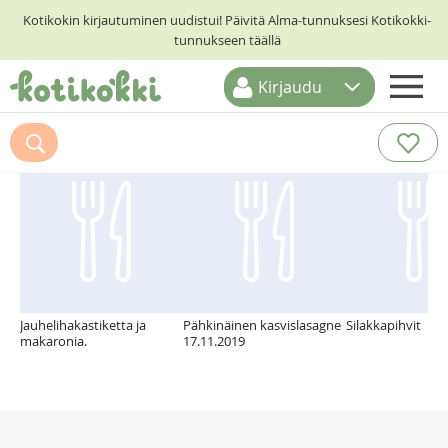
Kotikokin kirjautuminen uudistui! Päivitä Alma-tunnuksesi Kotikokki-
tunnukseen täällä
Kirjaudu
ETUSIVU
Suosittelemme myös
RESEPTIHAKU
RUOKATEEMAT
KESKUSTELUT
KOTIKOKIT
Jauhelihakastiketta ja
Pähkinäinen kasvislasagne
Silakkapihvit
makaronia.
17.11.2019