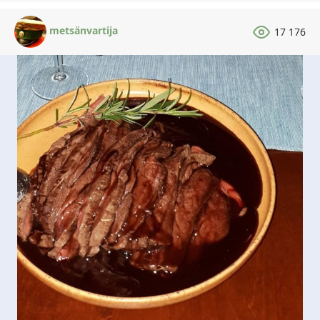
metsänvartija
17 176