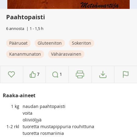
Paahtopaisti
6 annosta
1 - 1,5 h
Pääruoat
Gluteeniton
Sokeriton
Kananmunaton
Vähärasvainen
7
1
Raaka-aineet
1
kg
naudan paahtopaisti
voita
oliiviöljyä
1-2
rkl
tuoretta mustapippuria rouhittuna
tuoretta rosmariinia