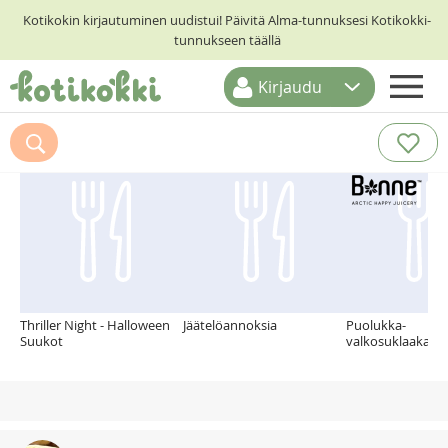
Kotikokin kirjautuminen uudistui! Päivitä Alma-tunnuksesi Kotikokki-
tunnukseen täällä
Kirjaudu
ETUSIVU
Suosittelemme myös
RESEPTIHAKU
RUOKATEEMAT
KESKUSTELUT
KOTIKOKIT
Thriller Night - Halloween
Jäätelöannoksia
Puolukka-
Suukot
valkosuklaakakk