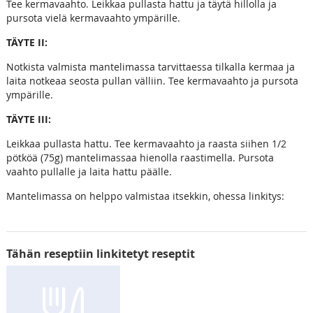
Tee kermavaahto. Leikkaa pullasta hattu ja täytä hillolla ja
pursota vielä kermavaahto ympärille.
TÄYTE II:
Notkista valmista mantelimassa tarvittaessa tilkalla kermaa ja
laita notkeaa seosta pullan välliin. Tee kermavaahto ja pursota
ympärille.
TÄYTE III:
Leikkaa pullasta hattu. Tee kermavaahto ja raasta siihen 1/2
pötköä (75g) mantelimassaa hienolla raastimella. Pursota
vaahto pullalle ja laita hattu päälle.
Mantelimassa on helppo valmistaa itsekkin, ohessa linkitys:
Tähän reseptiin linkitetyt reseptit