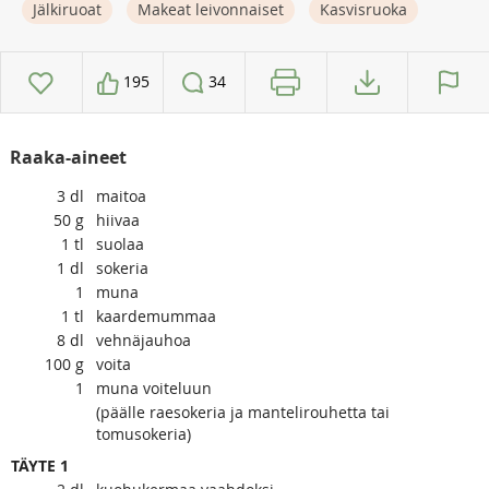
Jälkiruoat
Makeat leivonnaiset
Kasvisruoka
195
34
Raaka-aineet
3
dl
maitoa
50
g
hiivaa
1
tl
suolaa
1
dl
sokeria
1
muna
1
tl
kaardemummaa
8
dl
vehnäjauhoa
100
g
voita
1
muna voiteluun
(päälle raesokeria ja mantelirouhetta tai
tomusokeria)
TÄYTE 1