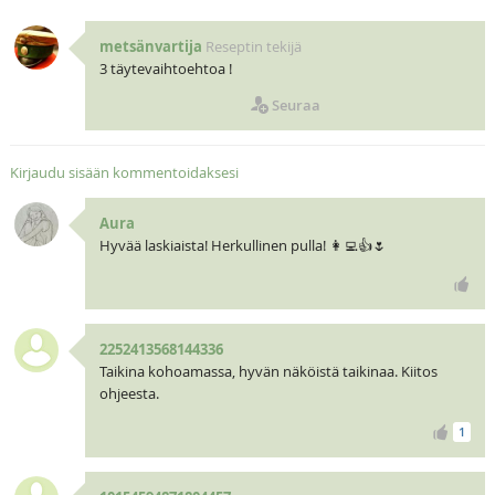
metsänvartija
Reseptin tekijä
3 täytevaihtoehtoa !
Seuraa
Kirjaudu sisään kommentoidaksesi
Aura
Hyvää laskiaista! Herkullinen pulla! 👩‍💻👍🌷
2252413568144336
Taikina kohoamassa, hyvän näköistä taikinaa. Kiitos
ohjeesta.
1