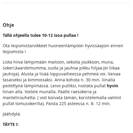
Ohje
Tällä ohjeella tulee 10-12 isoa pullaa !
Ota leipomistarvikkeet huoneenlämpöön hyvissäajoin ennen
leipomista !
Liota hiiva lämpimään maitoon, sekoita joukkoon, muna,
sokeri,kaardemumma, suola ja jauhoa pikku hiljaa.(ei liikaa
jauhoja). Alusta ja lisää loppuvaiheessa pehmeä voi. Vaivaa
tasaiseksi ja kimmoisaksi. Anna kohota n. 30 min. liinalla
peitettynä lämpimässä. Leivo pulliksi, nostata pullat
hyvin
liinan alla. Voitele munalla. Päälle raesokeria ja
mantelirouhetta. ( voit korvata tämän, koristelemalla valmiit
pullat tomusokerilla). Paista 225 asteessa n. 8- 12 min.
Jäähdytä.
TÄYTE I: