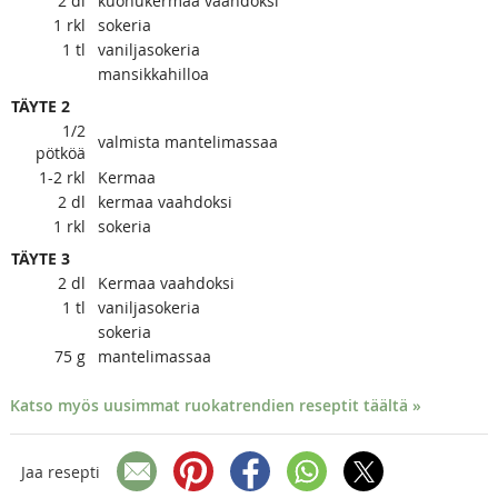
2
dl
kuohukermaa vaahdoksi
1
rkl
sokeria
1
tl
vaniljasokeria
mansikkahilloa
TÄYTE 2
1/2
valmista mantelimassaa
pötköä
1-2
rkl
Kermaa
2
dl
kermaa vaahdoksi
1
rkl
sokeria
TÄYTE 3
2
dl
Kermaa vaahdoksi
1
tl
vaniljasokeria
sokeria
75
g
mantelimassaa
Katso myös uusimmat ruokatrendien reseptit täältä »
Jaa resepti