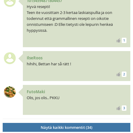
10154594871804457
Hyvä resepti!
Teen ite vuosittain 2-3 kertaa laskiaispullia ja oon
todennut että grammallinen resepti on oikotie
onnistumiseen :D Ellei tietysti ole leipurin henkeä
hyppysissä.
1
IlseRoos
hihihi, Bettan har så rätt !
2
FutoMaki
Olis, jos olis.. PKKU
3
Näytä kaikki kommentit (34)