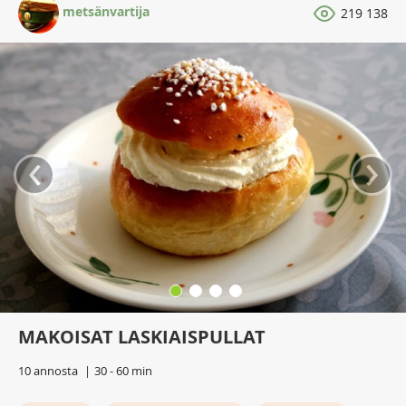
metsänvartija
219 138
‹
›
MAKOISAT LASKIAISPULLAT
10 annosta
30 - 60 min