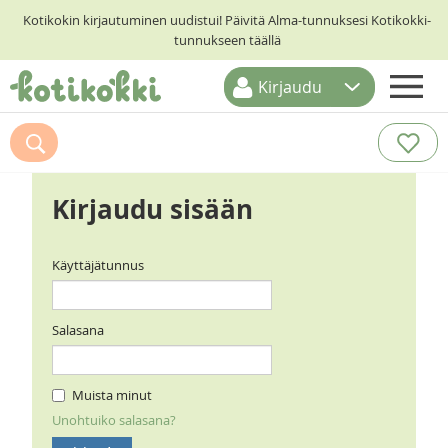
Kotikokin kirjautuminen uudistui! Päivitä Alma-tunnuksesi Kotikokki-
tunnukseen täällä
Kirjaudu
ETUSIVU
RESEPTIHAKU
Kirjaudu sisään
RUOKATEEMAT
KESKUSTELUT
Käyttäjätunnus
KOTIKOKIT
Salasana
Muista minut
Unohtuiko salasana?