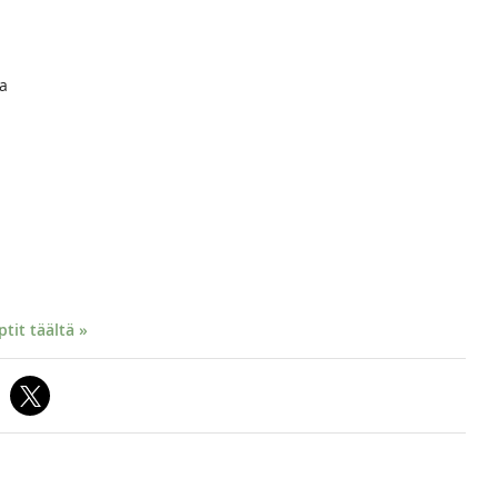
aa
it täältä »