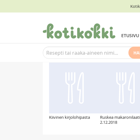
Kotik
ETUSIVU
HA
Suosittelemme myös
Kiivinen kirjolohipasta
Ruskea makaronilaat
2.12.2018