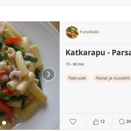
FutoMaki
Katkarapu - Pars
15 - 30 min
›
Pääruoat
Pastat ja nuudelit
12
20