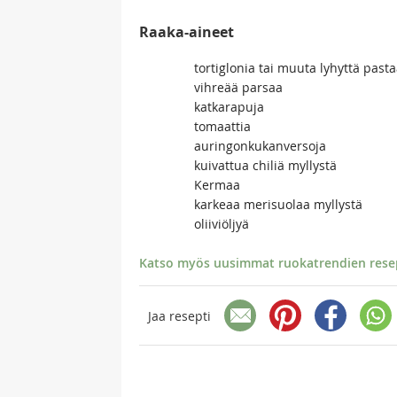
Raaka-aineet
tortiglonia tai muuta lyhyttä past
vihreää parsaa
katkarapuja
tomaattia
auringonkukanversoja
kuivattua chiliä myllystä
Kermaa
karkeaa merisuolaa myllystä
oliiviöljyä
Katso myös uusimmat ruokatrendien resept
Jaa resepti