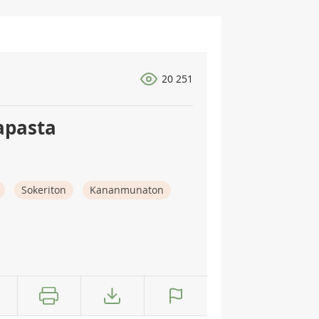
20 251
apasta
Sokeriton
Kananmunaton