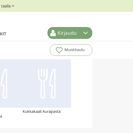
täällä
Kirjaudu
KIT
Muistitaulu
Kukkakaali Aurapasta
ta