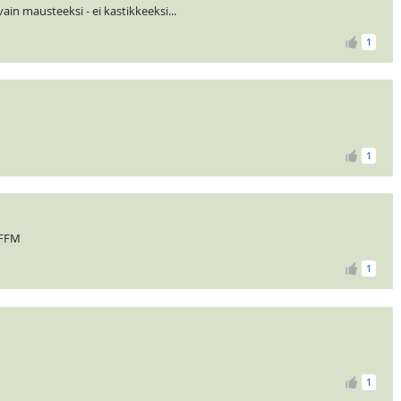
ain mausteeksi - ei kastikkeeksi...
1
1
/FFM
1
1