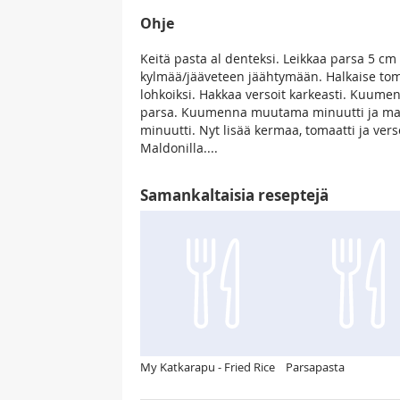
Ohje
Keitä pasta al denteksi. Leikkaa parsa 5 cm 
kylmää/jääveteen jäähtymään. Halkaise tomaa
lohkoiksi. Hakkaa versoit karkeasti. Kuumenn
parsa. Kuumenna muutama minuutti ja maus
minuutti. Nyt lisää kermaa, tomaatti ja ver
Maldonilla....
Samankaltaisia reseptejä
My Katkarapu - Fried Rice
Parsapasta