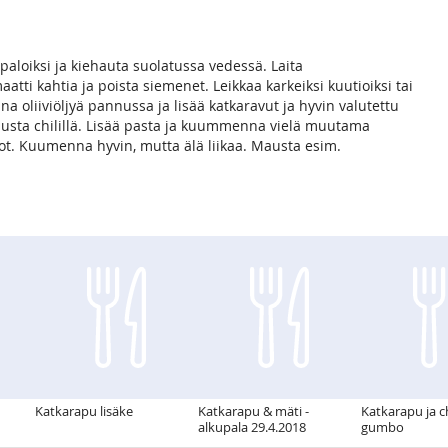
paloiksi ja kiehauta suolatussa vedessä. Laita
tti kahtia ja poista siemenet. Leikkaa karkeiksi kuutioiksi tai
a oliiviöljyä pannussa ja lisää katkaravut ja hyvin valutettu
ta chilillä. Lisää pasta ja kuummenna vielä muutama
sot. Kuumenna hyvin, mutta älä liikaa. Mausta esim.
Katkarapu lisäke
Katkarapu & mäti -
Katkarapu ja c
alkupala 29.4.2018
gumbo