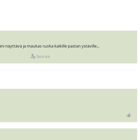
äni näyttävä ja maukas ruoka kaikille pastan ystäville...
Seuraa