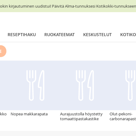
okin kirjautuminen uudistui! Päivitä Alma-tunnuksesi Kotikokki-tunnukseen 
RESEPTIHAKU
RUOKATEEMAT
KESKUSTELUT
KOTIKO
E
ikko
Nopea makkarapata
Aurajuustolla höystetty
Olut-pekoni-
tomaattipastakastike
carbonarapas