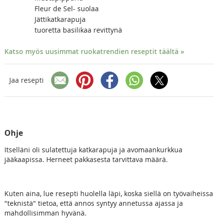
Fleur de Sel- suolaa
Jättikatkarapuja
tuoretta basilikaa revittynä
Katso myös uusimmat ruokatrendien reseptit täältä »
Jaa resepti
Ohje
Itselläni oli sulatettuja katkarapuja ja avomaankurkkua
jääkaapissa. Herneet pakkasesta tarvittava määrä.
Kuten aina, lue resepti huolella läpi, koska siellä on työvaiheissa
"teknistä" tietoa, että annos syntyy annetussa ajassa ja
mahdollisimman hyvänä.