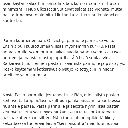
osan käytän salaattiin, jonka linkitän, kun on valmisn - Hukan
minimointi!!! Nuo ulkoiset siivut eivät salaatissa viehätä, mutta
paistettuna ovat mainioita. Hiukan kuorittua sipulia hienoiksi
kuutioiksi.
Pannu kuumenemaan. Oliiviöljyä pannulle ja norake voita.
Ensin sipuli kuulottumaan, lisää myöhemmin kurkku. Pasta
antaa sinulle 6-7 minuuttia aikaa saada pannu valmiiksi. Lisää
herneet ja mausta mustapippurilla. Älä lisää suolaa vielä.
Katkaravut juuri ennen pastan lisäämistä pannulle ja pyöräytys.
Koska käyttämäni katkaravut olivat jo keitettyjä, niin niiden
tarvitsee vain kuumeta.
Nosta Pasta pannulle. Jos kaadat siivilään, niin säilytä pastan
keitinvettä kuppiin/lasiin/kulhoon ja älä missään tapauksessa
huuhtele pastaa. Pasta pannulle ja sekoita hyvin lisää pastan
keitinvettä, että saat myös hiukan "kastiketta" hukuttamatta
pastaa kuitenkaan siihen. Näin tuotu pienempikin tärkkelys
sekoittaessa tuo eräänlaista "kermaisuutta" ihan luonnostaa.