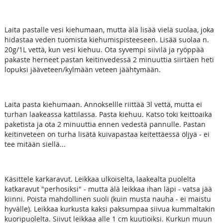
Laita pastalle vesi kiehumaan, mutta älä lisää vielä suolaa, joka
hidastaa veden tuomista kiehumispisteeseen. Lisää suolaa n.
20g/1L vettä, kun vesi kiehuu. Ota syvempi siivilä ja ryöppää
pakaste herneet pastan keitinvedessä 2 minuuttia siirtäen heti
lopuksi jääveteen/kylmään veteen jäähtymään.
Laita pasta kiehumaan. Annoksellle riittää 3l vettä, mutta ei
turhan laakeassa kattilassa. Pasta kiehuu. Katso toki keittoaika
paketista ja ota 2 minuuttia ennen vedestä pannulle. Pastan
keitinveteen on turha lisätä kuivapastaa keitettäessä öljyä - ei
tee mitään siellä...
Käsittele karkaravut. Leikkaa ulkoiselta, laakealta puolelta
katkaravut "perhosiksi" - mutta älä leikkaa ihan läpi - vatsa jää
kiinni. Poista mahdollinen suoli (kuin musta nauha - ei maistu
hyvälle). Leikkaa kurkusta kaksi paksumpaa siivua kummaltakin
kuoripuolelta. Siivut leikkaa alle 1 cm kuutioiksi. Kurkun muun