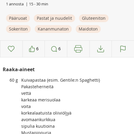
1 annosta
15 - 30 min
Pääruoat
Pastat ja nuudelit
Gluteeniton
Sokeriton
Kananmunaton
Maidoton
6
6
Raaka-aineet
60
g
Kuivapastaa (esim. Gentile:n Spaghetti)
Pakasteherneitä
vettä
karkeaa merisuolaa
voita
korkealaatuista oliiviöljyä
avomaankurkkua
sipulia kuutioina
Mustapippuria