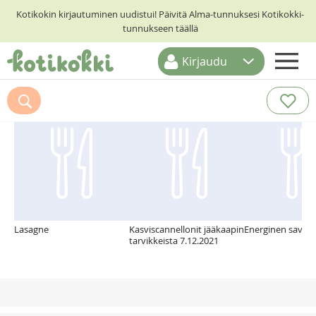
Kotikokin kirjautuminen uudistui! Päivitä Alma-tunnuksesi Kotikokki-
tunnukseen täällä
Kirjaudu
ETUSIVU
Suosittelemme myös
RESEPTIHAKU
RUOKATEEMAT
KESKUSTELUT
KOTIKOKIT
Lasagne
Kasviscannellonit jääkaapin
Energinen savulo
tarvikkeista 7.12.2021