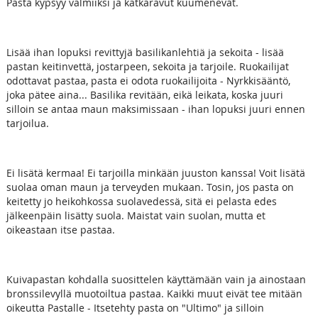
Pasta kypsyy valmiiksi ja katkaravut kuumenevat.
Lisää ihan lopuksi revittyjä basilikanlehtiä ja sekoita - lisää
pastan keitinvettä, jostarpeen, sekoita ja tarjoile. Ruokailijat
odottavat pastaa, pasta ei odota ruokailijoita - Nyrkkisääntö,
joka pätee aina... Basilika revitään, eikä leikata, koska juuri
silloin se antaa maun maksimissaan - ihan lopuksi juuri ennen
tarjoilua.
Ei lisätä kermaa! Ei tarjoilla minkään juuston kanssa! Voit lisätä
suolaa oman maun ja terveyden mukaan. Tosin, jos pasta on
keitetty jo heikohkossa suolavedessä, sitä ei pelasta edes
jälkeenpäin lisätty suola. Maistat vain suolan, mutta et
oikeastaan itse pastaa.
Kuivapastan kohdalla suosittelen käyttämään vain ja ainostaan
bronssilevyllä muotoiltua pastaa. Kaikki muut eivät tee mitään
oikeutta Pastalle - Itsetehty pasta on "Ultimo" ja silloin