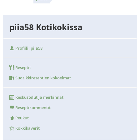
piia58 Kotikokissa
Profiili: piia58
Reseptit
Suosikkireseptien kokoelmat
Keskustelut ja merkinnät
Reseptikommentit
Peukut
Kokkikaverit