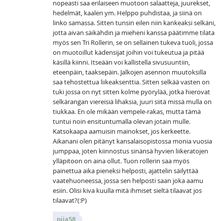
nopeasti saa erilaiseen muotoon salaatteja, juurekset,
hedelmät, kaalen ym. Helppo puhdistaa, ja siinä on
linko samassa. Sitten tunsin eilen niin kankeaksi selkäni,
jotta aivan säikähdin ja mieheni kanssa päätimme tilata
myös sen Tri Rollerin, se on sellainen tukeva tuoli, jossa
on muotoillut kädensijat joihin voi tukeutua ja pitää
käsillä kiinni. Itseään voi kallistella sivusuuntiin,
eteenpäin, taaksepäin. Jalkojen asennon muutoksilla
saa tehostettua liikeaksenttia. Sitten selkää vasten on
tuki jossa on nyt sitten kolme pyörylää, jotka hierovat
selkärangan viereisiä lihaksia, juuri siitä missä mulla on
tiukkaa. En ole mikään vempele-rakas, mutta tämä
tuntui noin ensituntumalla olevan jotain mulle.
Katsokaapa aamuisin mainokset, jos kerkeette.
Aikanani olen pitänyt kansalaisopistossa monia vuosia
jumppaa, joten kiinnostus sinänsä hyvien liikeratojen
ylläpitoon on aina ollut. Tuon rollerin saa myös
painettua aika pieneksi helposti, ajattelin säilyttää
vaatehuoneessa, jossa sen helposti saan joka aamu
esiin. Olisi kiva kuulla mitä ihmiset sieltä tilaavat jos
tilaavat?(:P)
piia58