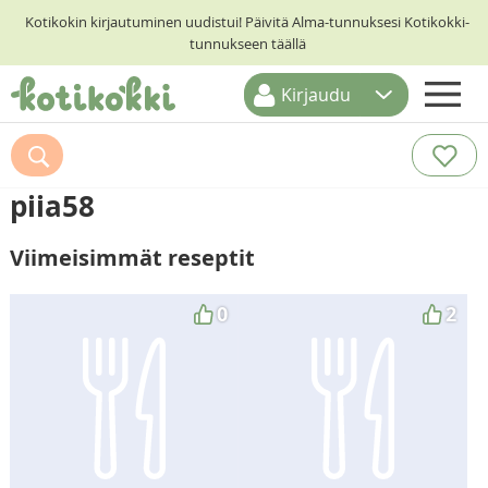
Kotikokin kirjautuminen uudistui! Päivitä Alma-tunnuksesi Kotikokki-
tunnukseen täällä
Kirjaudu
ETUSIVU
RESEPTIHAKU
piia58
RUOKATEEMAT
Viimeisimmät reseptit
KESKUSTELUT
KOTIKOKIT
0
2