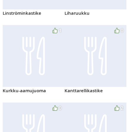
Linströminkastike
Liharuukku
1
0
Kurkku-aamujuoma
Kanttarellikastike
0
2