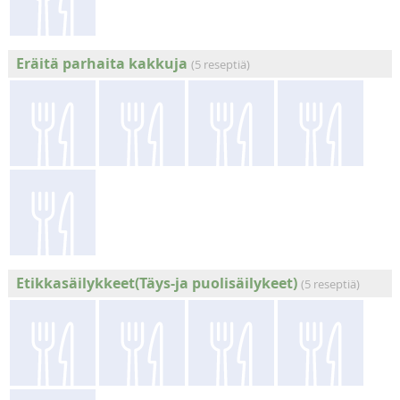
Eräitä parhaita kakkuja
(5 reseptiä)
Etikkasäilykkeet(Täys-ja puolisäilykeet)
(5 reseptiä)