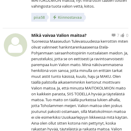
MAITOKOLMION maitoa, nyt minä ostin taasen toisten
vahingosta tuota valion vettä, kiitos.
piia58
Kiinnostavaa
Mikä vaivaa Valion maitoa?
7
0
Tuoreessa Maaseudun Tulevaisuudessa kerrottiin miten
olivat valinneet hankintarenkaaseensa Etelä-
Pohjanmaan sairaanhoitopiiriin ruotsalaisen maidon. Ja,
perusteluksi, jotta se on eettisesti ja ravintoarvoisesti
parempaa kuin Valion maito. Minä näkövammaisena
henkilönä voin sanoa, jotta minulla on erittäin tarkat
muut aistit tunto käsissä, kuulo, haju ja MAKU. Olen
täällä palstoilla aikaisemminkin kertonut moittivani
Valion maitoa. Ja, että minusta MAITOKOLMION maito
on kaikkein parasta, SIIS TODELLA hyvää ja täyteläistä
maitoa. Tuo maito on täällä purkeissa lukien alhalla,
jotta Toholammen meijeri. Valion maitoa olen joskus
joutunut pakosti ostamaan, sillä Maitokolmion maitoa
ei ole esimerkiksi Uusikaarlepyyn liikkeessä mitä käytän.
Aina olen ollut sitten kotona niin pettynyt, koska
rakastan hyvää, täyteläistä ja raikasta maitoa. Valion