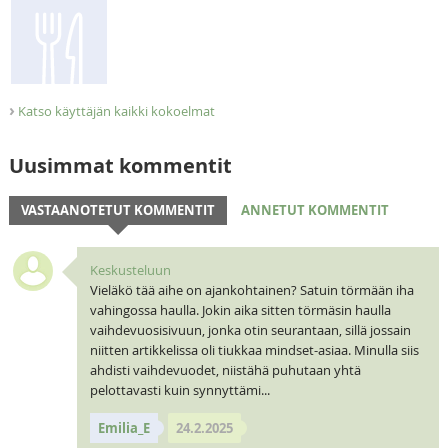
›
Katso käyttäjän kaikki kokoelmat
Uusimmat kommentit
VASTAANOTETUT KOMMENTIT
ANNETUT KOMMENTIT
Keskusteluun
Vieläkö tää aihe on ajankohtainen? Satuin törmään iha
vahingossa haulla. Jokin aika sitten törmäsin haulla
vaihdevuosisivuun, jonka otin seurantaan, sillä jossain
niitten artikkelissa oli tiukkaa mindset-asiaa. Minulla siis
ahdisti vaihdevuodet, niistähä puhutaan yhtä
pelottavasti kuin synnyttämi...
Emilia_E
24.2.2025