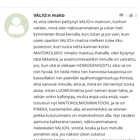
VALIO:n maito
1
0
Ai, että olenkin pettynyt VALIO:n maitoon, tuohon
veteen, minä olen näkövammainen ja ostan heti
kymmenen litraa kerralla, kun ostan ja jos vain, kuin
usein saankin VALIO:n maitoa melkein tulee itku
puseroon, kun tuota vettä kannan kotiin.
MAITOKOLMIO: nmaito maistuu ihanalle, olen kysynyt
tätä liikkeistä, ja asiantuntevastikin minulle on vastattu,
joo, kun sitä ei olekaan HOMOGENISOITU, siksi se on
niin hyvää. En tiedä miksi niin harvoissa kaupoissa on
kassoillakin niin peevelin epähomogenisoituja ihmisiä,
että sanovat minulle, että ai, minä en ole tiennyt tuota
asiaa, ostan LUOMUmaitoa juuri saman asian takia, ja
sehän onkin kalliinpaa, mutta enpä osta enää, vaan
tutustun nyt MAITOKOLMIONMAITOON, ja se on
PIRKKA, tuotemerkin alla, eli esimerkiksi se sininen
pirkka kulutusmaito on maitokolmion alla. Nyt tänäkin
aamuna katkerana taasen, näkövammaisena
nieleskelen VALION, sinistä, koska ja kun minulle
annettiin sitä, jos näkisin olisin ostanut