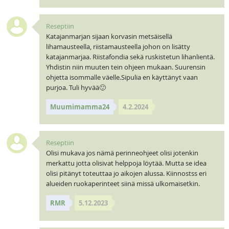
Reseptiin
Katajanmarjan sijaan korvasin metsäisellä
lihamausteella, riistamausteella johon on lisätty
katajanmarjaa. Riistafondia sekä ruskistetun lihanlientä.
Yhdistin niin muuten tein ohjeen mukaan. Suurensin
ohjetta isommalle väelle.Sipulia en käyttänyt vaan
purjoa. Tuli hyvää🙂
Muumimamma24
4.2.2024
Reseptiin
Olisi mukava jos nämä perinneohjeet olisi jotenkin
merkattu jotta olisivat helppoja löytää. Mutta se idea
olisi pitänyt toteuttaa jo aikojen alussa. Kiinnostss eri
alueiden ruokaperinteet siinä missä ulkomaisetkin.
RMR
5.12.2023