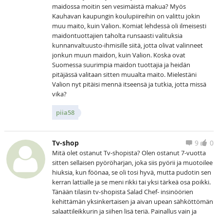
maidossa moitin sen vesimäistä makua? Myös
Kauhavan kaupungin koulupiireihin on valittu jokin
muu maito, kuin Valion. Komiat lehdessä oli ilmeisesti
maidontuottajien taholta runsaasti valituksia
kunnanvaltuusto-ihmisille siitä, jotta olivat valinneet
jonkun muun maidon, kuin Valion. Koska ovat
Suomessa suurimpia maidon tuottajia ja heidän
pitäjässä valitaan sitten muualta maito. Mielestäni
Valion nyt pitäisi mennä itseensä ja tutkia, jotta missä
vika?
piia58
Tv-shop
9
0
Mitä olet ostanut Tv-shopista? Olen ostanut 7-vuotta
sitten sellaisen pyöröharjan, joka siis pyörii ja muotoilee
hiuksia, kun föönaa, se oli tosi hyvä, mutta pudotin sen
kerran lattialle ja se meni rikki tai yksi tärkeä osa poikki.
Tänään tilasin tv-shopista Salad Chef- insinöörien
kehittämän yksinkertaisen ja aivan upean sähköttömän
salaattileikkurin ja siihen lisä teriä. Painallus vain ja