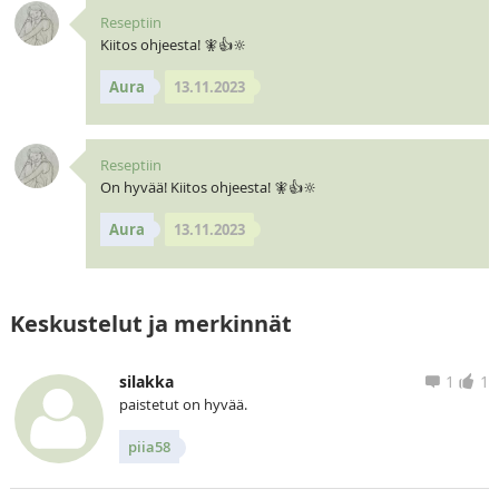
Reseptiin
Kiitos ohjeesta! 🧚👍🔆
Aura
13.11.2023
Reseptiin
On hyvää! Kiitos ohjeesta! 🧚👍🔆
Aura
13.11.2023
Keskustelut ja merkinnät
silakka
1
1
paistetut on hyvää.
piia58