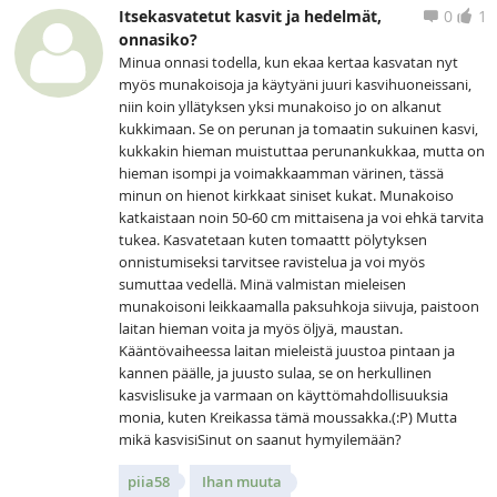
Itsekasvatetut kasvit ja hedelmät,
0
1
onnasiko?
Minua onnasi todella, kun ekaa kertaa kasvatan nyt
myös munakoisoja ja käytyäni juuri kasvihuoneissani,
niin koin yllätyksen yksi munakoiso jo on alkanut
kukkimaan. Se on perunan ja tomaatin sukuinen kasvi,
kukkakin hieman muistuttaa perunankukkaa, mutta on
hieman isompi ja voimakkaamman värinen, tässä
minun on hienot kirkkaat siniset kukat. Munakoiso
katkaistaan noin 50-60 cm mittaisena ja voi ehkä tarvita
tukea. Kasvatetaan kuten tomaattt pölytyksen
onnistumiseksi tarvitsee ravistelua ja voi myös
sumuttaa vedellä. Minä valmistan mieleisen
munakoisoni leikkaamalla paksuhkoja siivuja, paistoon
laitan hieman voita ja myös öljyä, maustan.
Kääntövaiheessa laitan mieleistä juustoa pintaan ja
kannen päälle, ja juusto sulaa, se on herkullinen
kasvislisuke ja varmaan on käyttömahdollisuuksia
monia, kuten Kreikassa tämä moussakka.(:P) Mutta
mikä kasvisiSinut on saanut hymyilemään?
piia58
Ihan muuta