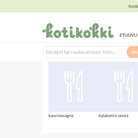
Kotik
ETUSIVU
HA
Suosittelemme myös
Kasvislasagne
Kalakeitto seistä