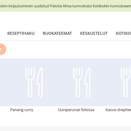
okin kirjautuminen uudistui! Päivitä Alma-tunnuksesi Kotikokki-tunnukseen 
RESEPTIHAKU
RUOKATEEMAT
KESKUSTELUT
KOTIKO
E
Panang curry
Uuniperunat foliossa
Kasvis shepher