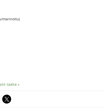
tu/marinoitu)
it täältä »