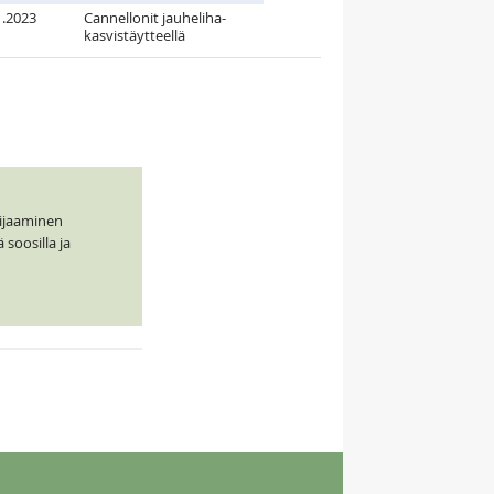
1.2023
Cannellonit jauheliha-
kasvistäytteellä
uijaaminen
 soosilla ja