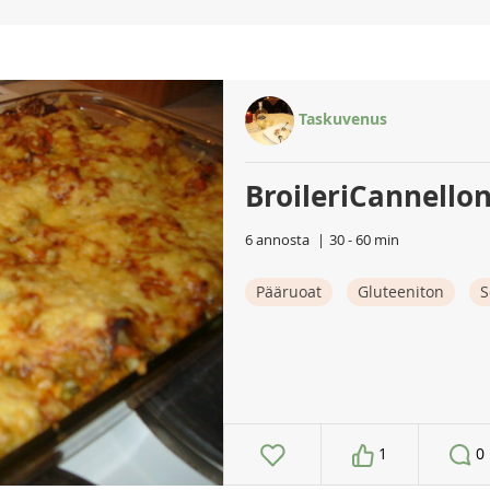
Taskuvenus
BroileriCannellon
6 annosta
30 - 60 min
Pääruoat
Gluteeniton
S
1
0