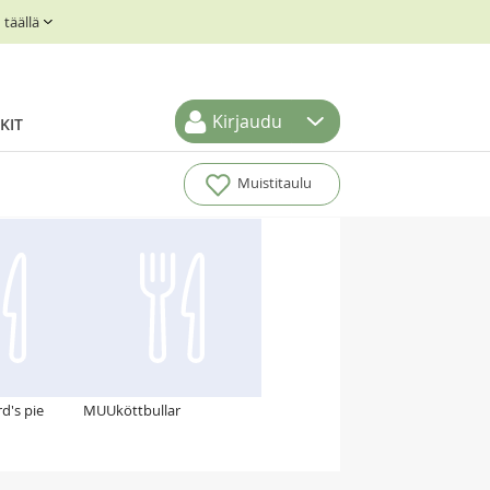
täällä
Kirjaudu
KIT
Muistitaulu
d's pie
MUUköttbullar