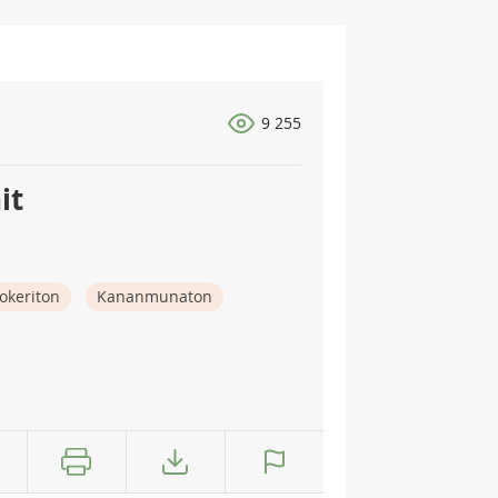
9 255
it
okeriton
Kananmunaton