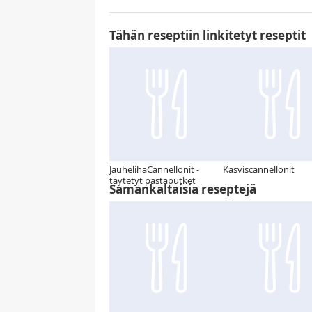
Tähän reseptiin linkitetyt reseptit
JauhelihaCannellonit -
Kasviscannellonit
täytetyt pastaputket
Samankaltaisia reseptejä