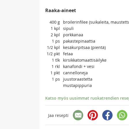
Raaka-aineet
400
g
broilerinfilee (suikaleita, maustet
1
kpl
sipuli
2
kpl
porkkanaa
1
ps
pakastepinaattia
1/2
kpl
kesäkurpitsaa (pientä)
1/2
pkt
fetaa
1
tlk
kirsikkatomaattisäilyke
1
rkl
kanafondi + vesi
1
pkt
cannelloneja
1
ps
juustoraastetta
mustapippuria
Katso myös uusimmat ruokatrendien resept
Jaa resepti