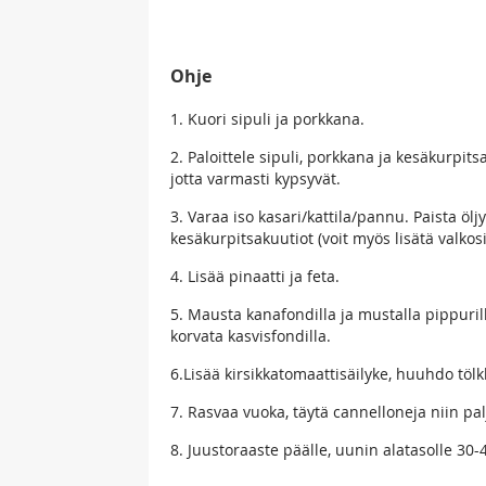
Ohje
1. Kuori sipuli ja porkkana.
2. Paloittele sipuli, porkkana ja kesäkurpi
jotta varmasti kypsyvät.
3. Varaa iso kasari/kattila/pannu. Paista öljy
kesäkurpitsakuutiot (voit myös lisätä valkosi
4. Lisää pinaatti ja feta.
5. Mausta kanafondilla ja mustalla pippuri
korvata kasvisfondilla.
6.Lisää kirsikkatomaattisäilyke, huuhdo tölkk
7. Rasvaa vuoka, täytä cannelloneja niin pal
8. Juustoraaste päälle, uunin alatasolle 30