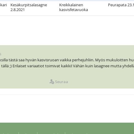
kari
Kesäkurpitsalasagne
Kreikkalainen
Peurapata 23.
2.8.2021
kasvisfetavuoka
ä
ksilla tästä saa hyvän kasvisruoan vaikka perhejuhliin. Myös mukuloitten h
ällä ;) Erilaiset variaatiot toimivat kaikki! Vähän kuin lasagnee mutta yhdellä
Seuraa