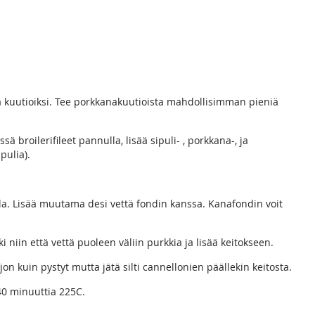
tsa kuutioiksi. Tee porkkanakuutioista mahdollisimman pieniä
ssä broilerifileet pannulla, lisää sipuli- , porkkana-, ja
pulia).
lla. Lisää muutama desi vettä fondin kanssa. Kanafondin voit
i niin että vettä puoleen väliin purkkia ja lisää keitokseen.
jon kuin pystyt mutta jätä silti cannellonien päällekin keitosta.
-40 minuuttia 225C.