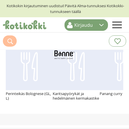
Kotikokin kirjautuminen uudistui! Päivitä Alma-tunnuksesi Kotikokki-
tunnukseen täällä
Kirjaudu
ETUSIVU
Suosittelemme myös
RESEPTIHAKU
RUOKATEEMAT
KESKUSTELUT
KOTIKOKIT
Perinteikäs Bolognese (GL,
Karitsapyörykät ja
Panang curry
L)
hedelmäinen kermakastike