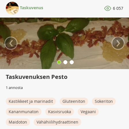
Taskuvenus
6 057
‹
›
Taskuvenuksen Pesto
1 annosta
Kastikkeet ja marinadit
Gluteeniton
Sokeriton
Kananmunaton
Kasvisruoka
Vegaani
Maidoton
Vähähiilihydraattinen