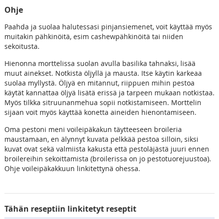
Ohje
Paahda ja suolaa halutessasi pinjansiemenet, voit käyttää myös
muitakin pähkinöitä, esim cashewpähkinöitä tai niiden
sekoitusta.
Hienonna morttelissa suolan avulla basilika tahnaksi, lisää
muut ainekset. Notkista öljyllä ja mausta. Itse käytin karkeaa
suolaa myllystä. Öljyä en mitannut, riippuen mihin pestoa
käytät kannattaa öljyä lisätä erissä ja tarpeen mukaan notkistaa.
Myös tilkka sitruunanmehua sopii notkistamiseen. Morttelin
sijaan voit myös käyttää konetta aineiden hienontamiseen.
Oma pestoni meni voileipäkakun täytteeseen broileria
maustamaan, en älynnyt kuvata pelkkää pestoa silloin, siksi
kuvat ovat sekä valmiista kakusta että pestoläjästä juuri ennen
broilereihin sekoittamista (broilerissa on jo pestotuorejuustoa).
Ohje voileipäkakkuun linkitettynä ohessa.
Tähän reseptiin linkitetyt reseptit