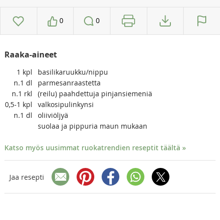
0
0
Raaka-aineet
1
kpl
basilikaruukku/nippu
n.1
dl
parmesanraastetta
n.1
rkl
(reilu) paahdettuja pinjansiemeniä
0,5-1
kpl
valkosipulinkynsi
n.1
dl
oliiviöljyä
suolaa ja pippuria maun mukaan
Katso myös uusimmat ruokatrendien reseptit täältä »
Jaa resepti