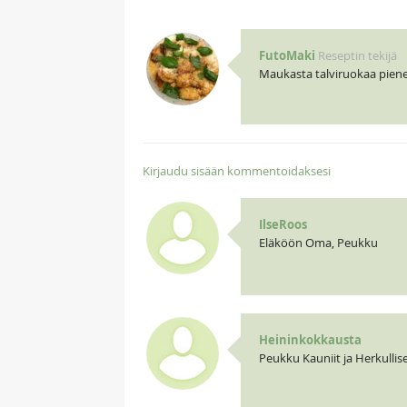
FutoMaki
Reseptin tekijä
Maukasta talviruokaa pienell
Kirjaudu sisään kommentoidaksesi
IlseRoos
Eläköön Oma, Peukku
Heininkokkausta
Peukku Kauniit ja Herkulli