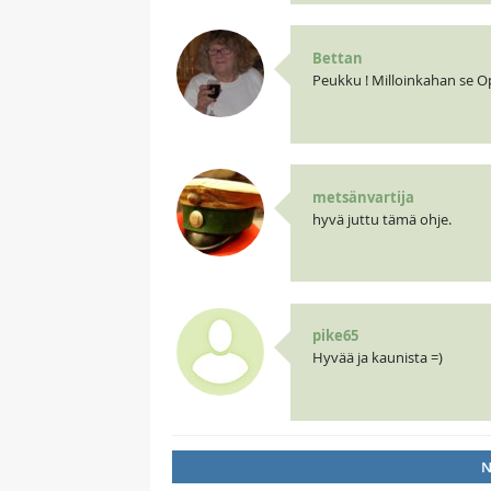
Bettan
Peukku ! Milloinkahan se O
metsänvartija
hyvä juttu tämä ohje.
pike65
Hyvää ja kaunista =)
N