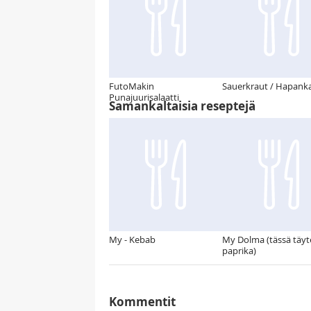
FutoMakin
Sauerkraut / Hapanka
Punajuurisalaatti
Samankaltaisia reseptejä
My - Kebab
My Dolma (tässä täyt
paprika)
Kommentit