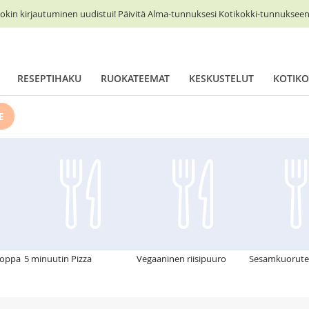
okin kirjautuminen uudistui! Päivitä Alma-tunnuksesi Kotikokki-tunnukseen 
RESEPTIHAKU
RUOKATEEMAT
KESKUSTELUT
KOTIKO
E
soppa
5 minuutin Pizza
Vegaaninen riisipuuro
Sesamkuorute