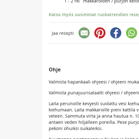
1 - 2
rkl
makkaroiden / purjon keiti
Katso myös uusimmat ruokatrendien resept
Jaa resepti
Ohje
Valmista hapankaali ohjeesi / ohjeeni muk
Valmista punajuurisalaatti ohjeesi / ohjeen
Laita perunoille kevyesti suolattu vesi kie
kiehumaan. Laita makkaroille pieni kattila 
veteen. Sammuta virta ja anna hautua n. 1
antaen veden hiljalleen poreilla. Pese purj
pekoni ohuiksi suikaleiksi.