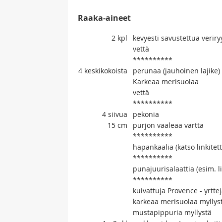
Raaka-aineet
2
kpl
kevyesti savustettua veri
vettä
**********
4
keskikokoista
perunaa (jauhoinen lajike)
Karkeaa merisuolaa
vettä
**********
4
siivua
pekonia
15
cm
purjon vaaleaa vartta
**********
hapankaalia (katso linkitett
**********
punajuurisalaattia (esim. 
**********
kuivattuja Provence - yrtte
karkeaa merisuolaa myllys
mustapippuria myllystä