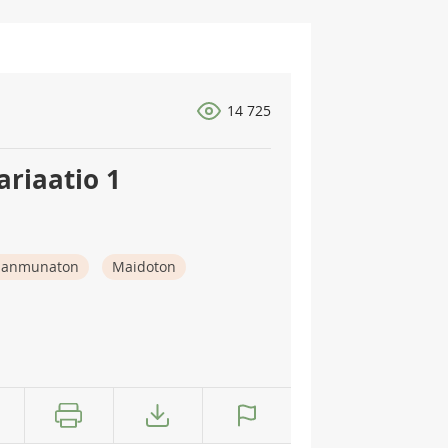
14 725
riaatio 1
nanmunaton
Maidoton