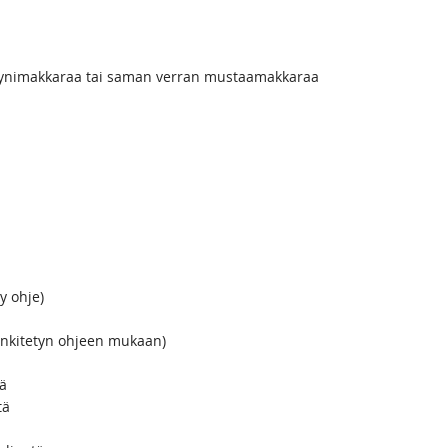
ryynimakkaraa tai saman verran mustaamakkaraa
y ohje)
linkitetyn ohjeen mukaan)
jä
tä