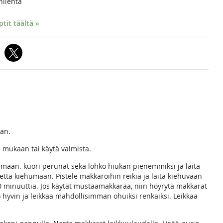
nlientä
it täältä »
aan.
i mukaan tai käytä valmista.
humaan. kuori perunat sekä lohko hiukan pienemmiksi ja laita
vettä kiehumaan. Pistele makkaroihin reikiä ja laita kiehuvaan
0 minuuttia. Jos käytät mustaamakkaraa, niin höyrytä makkarat
o hyvin ja leikkaa mahdollisimman ohuiksi renkaiksi. Leikkaa