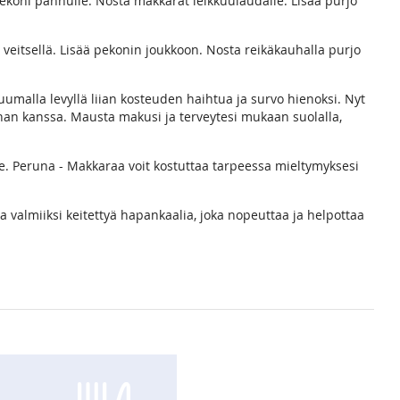
koni pannulle. Nosta makkarat leikkuulaudalle. Lisää purjo
veitsellä. Lisää pekonin joukkoon. Nosta reikäkauhalla purjo
umalla levyllä liian kosteuden haihtua ja survo hienoksi. Nyt
nan kanssa. Mausta makusi ja terveytesi mukaan suolalla,
le. Peruna - Makkaraa voit kostuttaa tarpeessa mieltymyksesi
sa valmiiksi keitettyä hapankaalia, joka nopeuttaa ja helpottaa