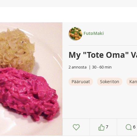
FutoMaki
My "Tote Oma" Va
2 annosta
30 - 60 min
Pääruoat
Sokeriton
Ka
7
6