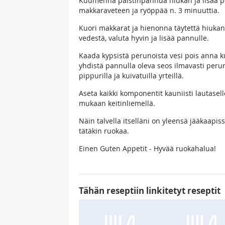
Kuumenna paistinpannua hiukan ja lisää pe
makkaraveteen ja ryöppää n. 3 minuuttia.
Kuori makkarat ja hienonna täytettä hiukan 
vedestä, valuta hyvin ja lisää pannulle.
Kaada kypsistä perunoista vesi pois anna ku
yhdistä pannulla oleva seos ilmavasti peru
pippurilla ja kuivatuilla yrteillä.
Aseta kaikki komponentit kauniisti lautasel
mukaan keitinliemellä.
Näin talvella itselläni on yleensä jääkaapis
tätäkin ruokaa.
Einen Guten Appetit - Hyvää ruokahalua!
Tähän reseptiin linkitetyt reseptit