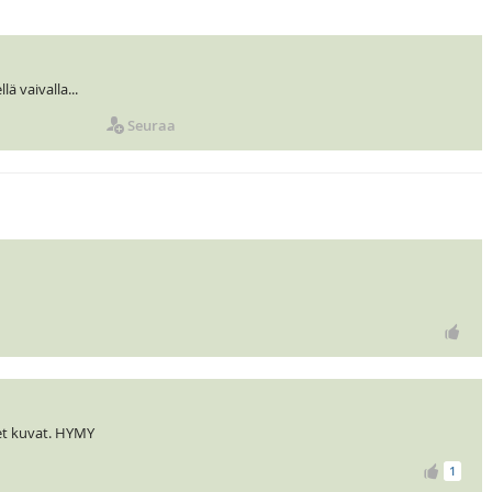
ä vaivalla...
Seuraa
set kuvat. HYMY
1