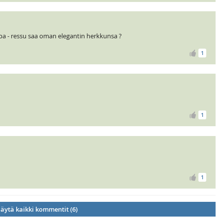
pa - ressu saa oman elegantin herkkunsa ?
1
1
1
äytä kaikki kommentit (6)