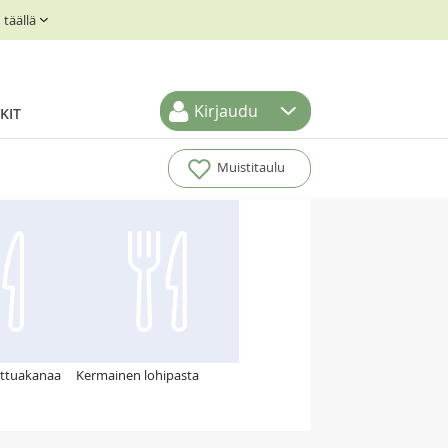
täällä
Kirjaudu
KIT
Muistitaulu
ttuakanaa
Kermainen lohipasta