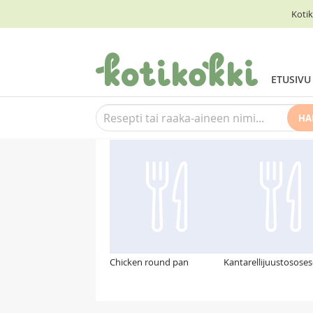
Kotik
ETUSIVU
HA
Suosittelemme myös
Chicken round pan
Kantarellijuustosose