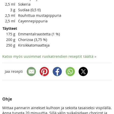
2,5
ml
Sokeria
3
g
Suolaa (0,5 tl)
2,5
ml
Rouhittua mustapippuria
2,5
ml
Cayennepippuria
Täytteet
175
g
Emmentalraastetta (1 %)
200
g
Chorizoa (3,75 %)
250
g
Kirsikkatomaatteja
Katso myös uusimmat ruokatrendien reseptit täältä »
Jaa resepti
Ohje
Mittaa pannarin ainekset kulhoon ja sekoita tasaiseksi vispilällä.
Anna turvota 20 minuuttia. Sillä välin suikaloidaan chorizot ja