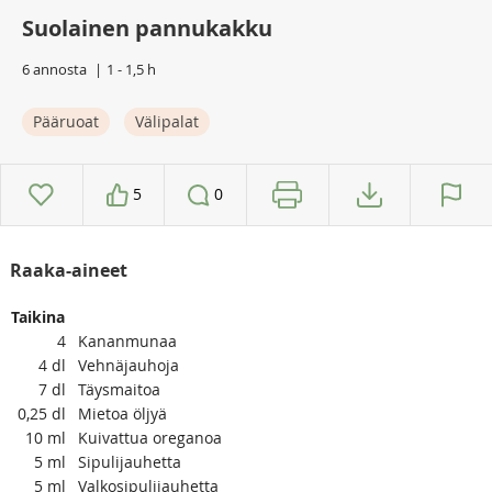
Suolainen pannukakku
6 annosta
1 - 1,5 h
Pääruoat
Välipalat
5
0
Raaka-aineet
Taikina
4
Kananmunaa
4
dl
Vehnäjauhoja
7
dl
Täysmaitoa
0,25
dl
Mietoa öljyä
10
ml
Kuivattua oreganoa
5
ml
Sipulijauhetta
5
ml
Valkosipulijauhetta