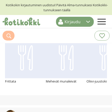
Kotikokin kirjautuminen uudistui! Päivitä Alma-tunnuksesi Kotikokki-
tunnukseen täällä
Kirjaudu
ETUSIVU
Suosittelemme myös
RESEPTIHAKU
RUOKATEEMAT
KESKUSTELUT
KOTIKOKIT
Frittata
Mehevät munaleivät
Oliivi-juustokiek