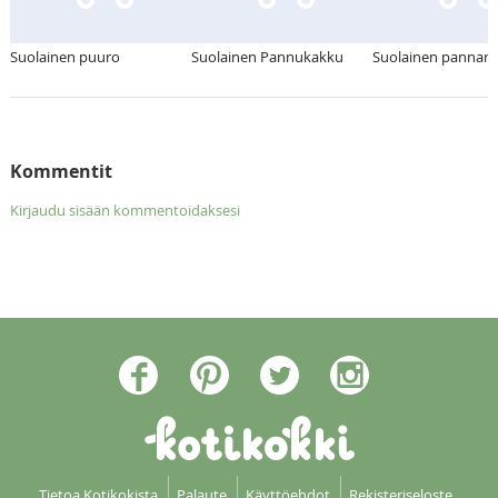
Suolainen puuro
Suolainen Pannukakku
Suolainen pannari
Kommentit
Kirjaudu sisään kommentoidaksesi
Tietoa Kotikokista
Palaute
Käyttöehdot
Rekisteriseloste