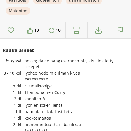
Pääruoat
Gluteeniton
Kananmunaton
Maidoton
13
10
Raaka-aineet
½
kypsä
ankka; dalee bangkok ranch plc; kts. linkitetty
resepeti
8 - 10
kpl
lychee hedelmiä ilman kiveä
**********
½
rkl
riisinalkioöljyä
1
rkl
Thai punainen Curry
2
dl
kanalientä
1
dl
lychien sokerilientä
1
tl
nam plaa - kalakastiketta
1
dl
kookosmaitoa
2
rkl
hienonnettua thai - basilikaa
**********