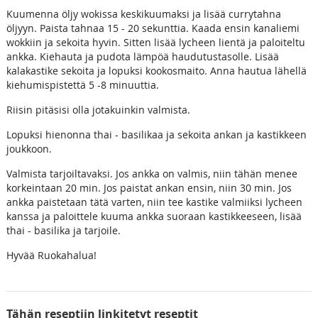
Kuumenna öljy wokissa keskikuumaksi ja lisää currytahna
öljyyn. Paista tahnaa 15 - 20 sekunttia. Kaada ensin kanaliemi
wokkiin ja sekoita hyvin. Sitten lisää lycheen lientä ja paloiteltu
ankka. Kiehauta ja pudota lämpöä haudutustasolle. Lisää
kalakastike sekoita ja lopuksi kookosmaito. Anna hautua lähellä
kiehumispistettä 5 -8 minuuttia.
Riisin pitäsisi olla jotakuinkin valmista.
Lopuksi hienonna thai - basilikaa ja sekoita ankan ja kastikkeen
joukkoon.
Valmista tarjoiltavaksi. Jos ankka on valmis, niin tähän menee
korkeintaan 20 min. Jos paistat ankan ensin, niin 30 min. Jos
ankka paistetaan tätä varten, niin tee kastike valmiiksi lycheen
kanssa ja paloittele kuuma ankka suoraan kastikkeeseen, lisää
thai - basilika ja tarjoile.
Hyvää Ruokahalua!
Tähän reseptiin linkitetyt reseptit