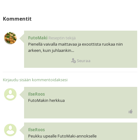
Kommentit
FutoMaki
Reseptin tekijä
Pienellä vaivalla maittavaa ja exoottista ruokaa niin
arkeen, kuin juhlaankin...
Seuraa
Kirjaudu sisään kommentoidaksesi
IlseRoos
FutoMakin herkkua
IlseRoos
Peukku upealle FutoMaki-annokselle