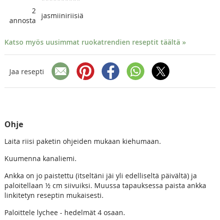
2
jasmiiniriisiä
annosta
Katso myös uusimmat ruokatrendien reseptit täältä »
Jaa resepti
Ohje
Laita riisi paketin ohjeiden mukaan kiehumaan.
Kuumenna kanaliemi.
Ankka on jo paistettu (itseltäni jäi yli edelliseltä päivältä) ja
paloitellaan ½ cm siivuiksi. Muussa tapauksessa paista ankka
linkitetyn reseptin mukaisesti.
Paloittele lychee - hedelmät 4 osaan.