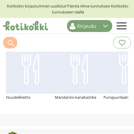
Kotikokin kirjautuminen uudistui! Päivitä Alma-tunnuksesi Kotikokki-
tunnukseen täällä
Kirjaudu
ETUSIVU
Suosittelemme myös
RESEPTIHAKU
RUOKATEEMAT
KESKUSTELUT
KOTIKOKIT
Nuudelikeitto
Mandariini-kanakastike
Punajuurilaatikk