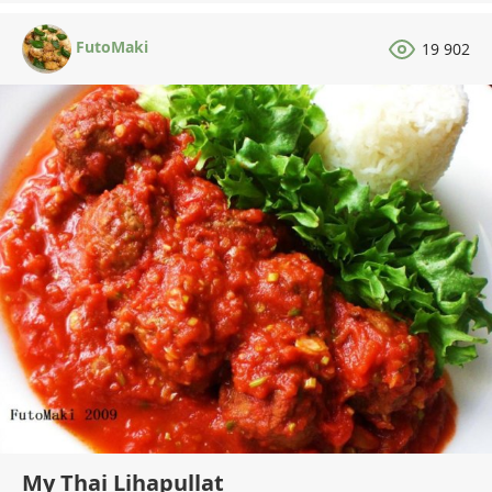
FutoMaki
19 902
My Thai Lihapullat