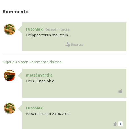
Kommentit
FutoMaki
Reseptin tekijä
Helppoa toisin maustein...
Seuraa
Kirjaudu sisään kommentoidaksesi
metsänvartija
Herkullinen ohje
FutoMaki
Päivän Resepti 20.04.2017
1