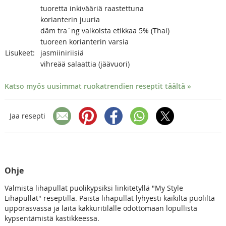
tuoretta inkivääriä raastettuna
korianterin juuria
dâm tra´ng valkoista etikkaa 5% (Thai)
tuoreen korianterin varsia
Lisukeet:
jasmiiniriisiä
vihreää salaattia (jäävuori)
Katso myös uusimmat ruokatrendien reseptit täältä »
Jaa resepti
Ohje
Valmista lihapullat puolikypsiksi linkitetyllä "My Style
Lihapullat" reseptillä. Paista lihapullat lyhyesti kaikilta puolilta
upporasvassa ja laita kakkuritilälle odottomaan lopullista
kypsentämistä kastikkeessa.