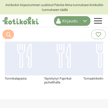
Kotikokin kirjautuminen uudistui! Päivitä Alma-tunnuksesi Kotikokki-
tunnukseen täällä
Kirjaudu
ETUSIVU
Suosittelemme myös
RESEPTIHAKU
RUOKATEEMAT
KESKUSTELUT
KOTIKOKIT
Tonnikalapasta
Täytetytyt Paprikat
Tomaattikeitto
jauhelihalla