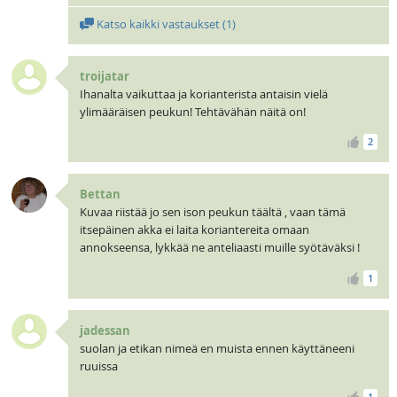
Katso kaikki vastaukset (
1
)
troijatar
Ihanalta vaikuttaa ja korianterista antaisin vielä
ylimääräisen peukun! Tehtävähän näitä on!
2
Bettan
Kuvaa riistää jo sen ison peukun täältä , vaan tämä
itsepäinen akka ei laita koriantereita omaan
annokseensa, lykkää ne anteliaasti muille syötäväksi !
1
jadessan
suolan ja etikan nimeä en muista ennen käyttäneeni
ruuissa
1