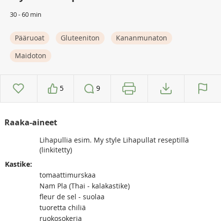
30 - 60 min
Pääruoat
Gluteeniton
Kananmunaton
Maidoton
5
9
Raaka-aineet
Lihapullia esim. My style Lihapullat reseptillä
(linkitetty)
Kastike:
tomaattimurskaa
Nam Pla (Thai - kalakastike)
fleur de sel - suolaa
tuoretta chiliä
ruokosokeria