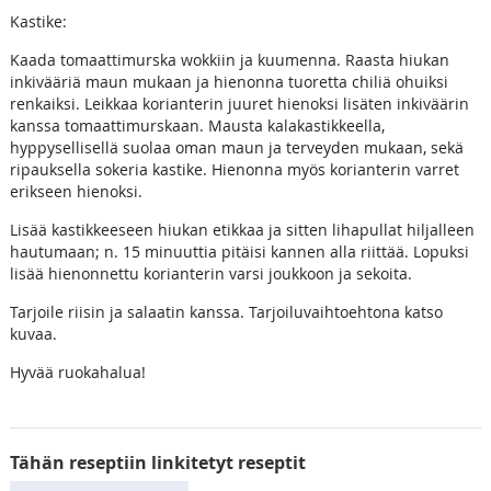
Kastike:
Kaada tomaattimurska wokkiin ja kuumenna. Raasta hiukan
inkivääriä maun mukaan ja hienonna tuoretta chiliä ohuiksi
renkaiksi. Leikkaa korianterin juuret hienoksi lisäten inkiväärin
kanssa tomaattimurskaan. Mausta kalakastikkeella,
hyppysellisellä suolaa oman maun ja terveyden mukaan, sekä
ripauksella sokeria kastike. Hienonna myös korianterin varret
erikseen hienoksi.
Lisää kastikkeeseen hiukan etikkaa ja sitten lihapullat hiljalleen
hautumaan; n. 15 minuuttia pitäisi kannen alla riittää. Lopuksi
lisää hienonnettu korianterin varsi joukkoon ja sekoita.
Tarjoile riisin ja salaatin kanssa. Tarjoiluvaihtoehtona katso
kuvaa.
Hyvää ruokahalua!
Tähän reseptiin linkitetyt reseptit