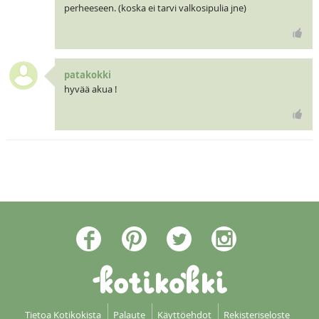
perheeseen. (koska ei tarvi valkosipulia jne)
patakokki
hyvää akua !
Tietoa Kotikokista
Palaute
Käyttöehdot
Rekisteriseloste