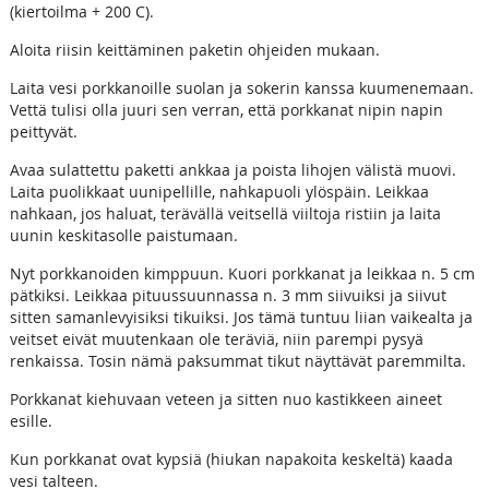
(kiertoilma + 200 C).
Aloita riisin keittäminen paketin ohjeiden mukaan.
Laita vesi porkkanoille suolan ja sokerin kanssa kuumenemaan.
Vettä tulisi olla juuri sen verran, että porkkanat nipin napin
peittyvät.
Avaa sulattettu paketti ankkaa ja poista lihojen välistä muovi.
Laita puolikkaat uunipellille, nahkapuoli ylöspäin. Leikkaa
nahkaan, jos haluat, terävällä veitsellä viiltoja ristiin ja laita
uunin keskitasolle paistumaan.
Nyt porkkanoiden kimppuun. Kuori porkkanat ja leikkaa n. 5 cm
pätkiksi. Leikkaa pituussuunnassa n. 3 mm siivuiksi ja siivut
sitten samanlevyisiksi tikuiksi. Jos tämä tuntuu liian vaikealta ja
veitset eivät muutenkaan ole teräviä, niin parempi pysyä
renkaissa. Tosin nämä paksummat tikut näyttävät paremmilta.
Porkkanat kiehuvaan veteen ja sitten nuo kastikkeen aineet
esille.
Kun porkkanat ovat kypsiä (hiukan napakoita keskeltä) kaada
vesi talteen.