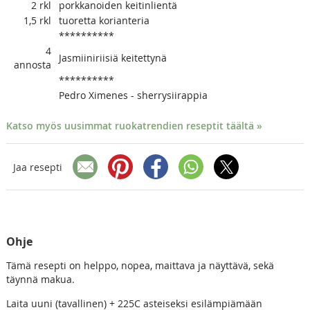
2
rkl
porkkanoiden keitinlientä
1,5
rkl
tuoretta korianteria
**********
4
Jasmiiniriisiä keitettynä
annosta
**********
Pedro Ximenes - sherrysiirappia
Katso myös uusimmat ruokatrendien reseptit täältä »
Jaa resepti
Ohje
Tämä resepti on helppo, nopea, maittava ja näyttävä, sekä
täynnä makua.
Laita uuni (tavallinen) + 225C asteiseksi esilämpiämään