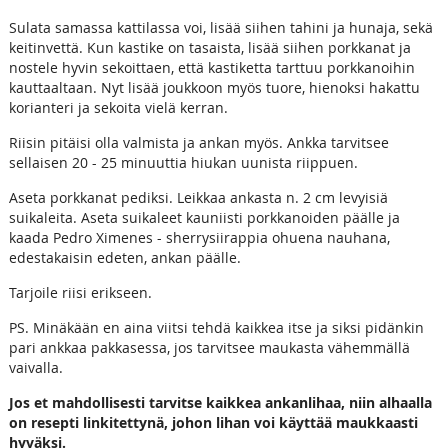
Sulata samassa kattilassa voi, lisää siihen tahini ja hunaja, sekä
keitinvettä. Kun kastike on tasaista, lisää siihen porkkanat ja
nostele hyvin sekoittaen, että kastiketta tarttuu porkkanoihin
kauttaaltaan. Nyt lisää joukkoon myös tuore, hienoksi hakattu
korianteri ja sekoita vielä kerran.
Riisin pitäisi olla valmista ja ankan myös. Ankka tarvitsee
sellaisen 20 - 25 minuuttia hiukan uunista riippuen.
Aseta porkkanat pediksi. Leikkaa ankasta n. 2 cm levyisiä
suikaleita. Aseta suikaleet kauniisti porkkanoiden päälle ja
kaada Pedro Ximenes - sherrysiirappia ohuena nauhana,
edestakaisin edeten, ankan päälle.
Tarjoile riisi erikseen.
PS. Minäkään en aina viitsi tehdä kaikkea itse ja siksi pidänkin
pari ankkaa pakkasessa, jos tarvitsee maukasta vähemmällä
vaivalla.
Jos et mahdollisesti tarvitse kaikkea ankanlihaa, niin alhaalla
on resepti linkitettynä, johon lihan voi käyttää maukkaasti
hyväksi.