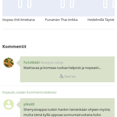
Nopea chili-limekana
Punainen Thai Ankka
Hedelmillä Täytett
Kommentit
FutoMaki
Reseptin tekijä
Maittavaa ja komeaa ruokaa helposti ja nopeasti...
Seuraa
Kirjaudu sisään kommentoidaksesi
pike65
Sherrysiirappia tuskin hankin tämänkään ohjeen myötä,
mutta tämä kyllä uppoaa sunnuntairuokana koko