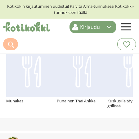
Kotikokin kirjautuminen uudistui! Päivitä Alma-tunnuksesi Kotikokki-
tunnukseen täällä
Kirjaudu
ETUSIVU
Suosittelemme myös
RESEPTIHAKU
RUOKATEEMAT
KESKUSTELUT
KOTIKOKIT
Munakas
Punainen Thai Ankka
Kuskusilla täytet
grillissä