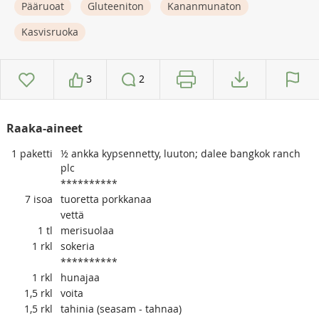
Pääruoat
Gluteeniton
Kananmunaton
Kasvisruoka
3
2
Raaka-aineet
1
paketti
½ ankka kypsennetty, luuton; dalee bangkok ranch
plc
**********
7
isoa
tuoretta porkkanaa
vettä
1
tl
merisuolaa
1
rkl
sokeria
**********
1
rkl
hunajaa
1,5
rkl
voita
1,5
rkl
tahinia (seasam - tahnaa)