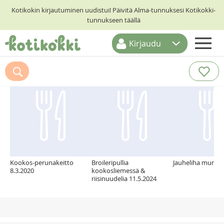
Kotikokin kirjautuminen uudistui! Päivitä Alma-tunnuksesi Kotikokki-
tunnukseen täällä
Kirjaudu
ETUSIVU
Suosittelemme myös
RESEPTIHAKU
RUOKATEEMAT
KESKUSTELUT
KOTIKOKIT
Kookos-perunakeitto
Broileripullia
Jauheliha munaka
8.3.2020
kookosliemessä &
riisinuudelia 11.5.2024