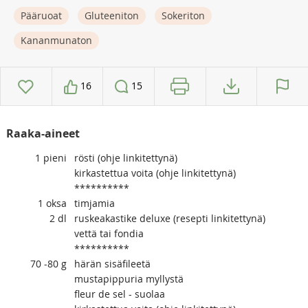
Pääruoat
Gluteeniton
Sokeriton
Kananmunaton
16
15
Raaka-aineet
1
pieni
rösti (ohje linkitettynä)
kirkastettua voita (ohje linkitettynä)
**********
1
oksa
timjamia
2
dl
ruskeakastike deluxe (resepti linkitettynä)
vettä tai fondia
**********
70 -80
g
härän sisäfileetä
mustapippuria myllystä
fleur de sel - suolaa