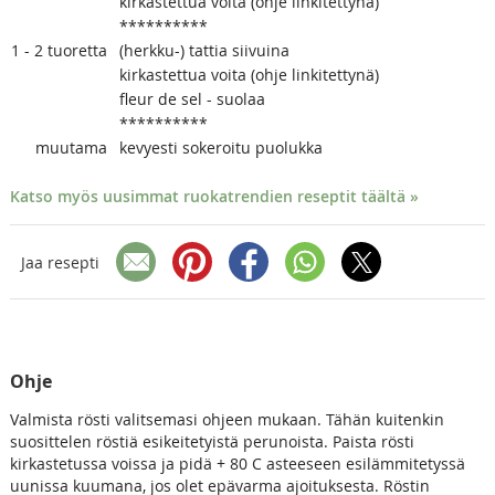
kirkastettua voita (ohje linkitettynä)
**********
1 - 2
tuoretta
(herkku-) tattia siivuina
kirkastettua voita (ohje linkitettynä)
fleur de sel - suolaa
**********
muutama
kevyesti sokeroitu puolukka
Katso myös uusimmat ruokatrendien reseptit täältä »
Jaa resepti
Ohje
Valmista rösti valitsemasi ohjeen mukaan. Tähän kuitenkin
suosittelen röstiä esikeitetyistä perunoista. Paista rösti
kirkastetussa voissa ja pidä + 80 C asteeseen esilämmitetyssä
uunissa kuumana, jos olet epävarma ajoituksesta. Röstin