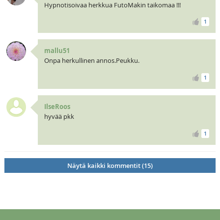
Hypnotisoivaa herkkua FutoMakin taikomaa !!!
1
mallu51
Onpa herkullinen annos.Peukku.
1
IlseRoos
hyvää pkk
1
Näytä kaikki kommentit (15)