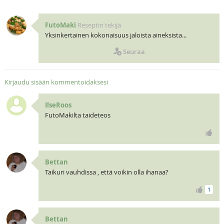
FutoMaki
Reseptin tekijä
Yksinkertainen kokonaisuus jaloista aineksista...
Seuraa
Kirjaudu sisään kommentoidaksesi
IlseRoos
FutoMakilta taideteos
Bettan
Taikuri vauhdissa , että voikin olla ihanaa?
1
Bettan