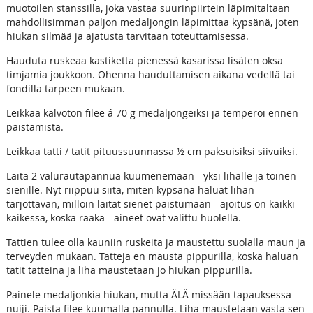
muotoilen stanssilla, joka vastaa suurinpiirtein läpimitaltaan
mahdollisimman paljon medaljongin läpimittaa kypsänä, joten
hiukan silmää ja ajatusta tarvitaan toteuttamisessa.
Hauduta ruskeaa kastiketta pienessä kasarissa lisäten oksa
timjamia joukkoon. Ohenna hauduttamisen aikana vedellä tai
fondilla tarpeen mukaan.
Leikkaa kalvoton filee á 70 g medaljongeiksi ja temperoi ennen
paistamista.
Leikkaa tatti / tatit pituussuunnassa ½ cm paksuisiksi siivuiksi.
Laita 2 valurautapannua kuumenemaan - yksi lihalle ja toinen
sienille. Nyt riippuu siitä, miten kypsänä haluat lihan
tarjottavan, milloin laitat sienet paistumaan - ajoitus on kaikki
kaikessa, koska raaka - aineet ovat valittu huolella.
Tattien tulee olla kauniin ruskeita ja maustettu suolalla maun ja
terveyden mukaan. Tatteja en mausta pippurilla, koska haluan
tatit tatteina ja liha maustetaan jo hiukan pippurilla.
Painele medaljonkia hiukan, mutta ÄLÄ missään tapauksessa
nuiji. Paista filee kuumalla pannulla. Liha maustetaan vasta sen