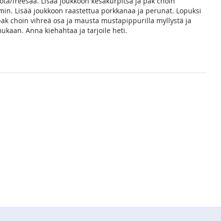
ota/freesaa. Lisää joukkoon kesäkurpitsa ja pak choin
 min. Lisää joukkoon raastettua porkkanaa ja perunat. Lopuksi
 pak choin vihreä osa ja mausta mustapippurilla myllystä ja
mukaan. Anna kiehahtaa ja tarjoile heti.