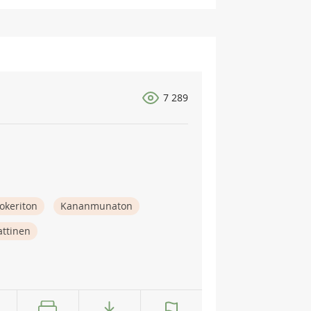
7 289
okeriton
Kananmunaton
attinen