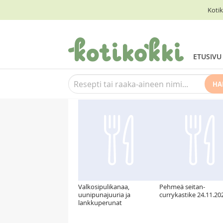
Kotik
ETUSIVU
HA
Suosittelemme myös
Valkosipulikanaa,
Pehmeä seitan-
uunipunajuuria ja
currykastike 24.11.20
lankkuperunat