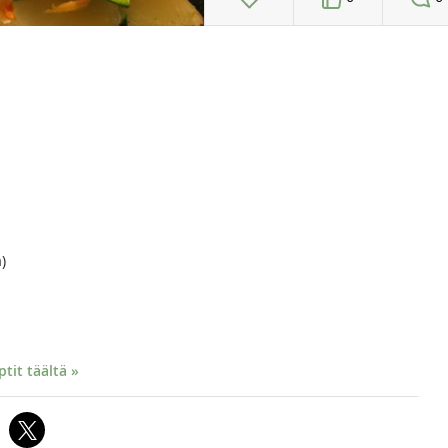
)
it täältä »