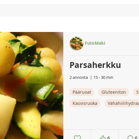
FutoMaki
Parsaherkku
2 annosta
15 - 30 min
Pääruoat
Gluteeniton
S
Kasvisruoka
Vähähiilihydra
6
6