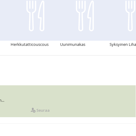
Herkkutatticouscous
Uunimunakas
Syksyinen Liha
...
Seuraa