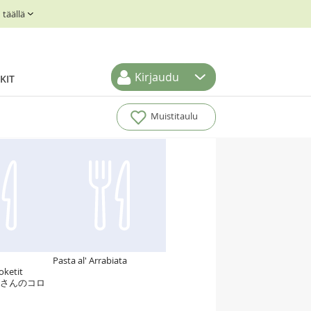
täällä
Kirjaudu
KIT
Muistitaulu
Pasta al' Arrabiata
oketit
 お母さんのコロ