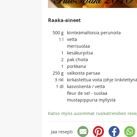
Raaka-aineet
500
g
kiinteämaltoisia perunoita
1
l
vettä
merisuolaa
1
kesäkurpitsa
2
pak choita
1
porkkana
250
g
valkoista parsaa
3
rkl
kirkastettua voita (ohje linkitettynä
1
dl
kasvislientä / vettä
fleur de sel - suolaa
mustapippuria myllystä
Katso myös uusimmat ruokatrendien resept
Jaa resepti