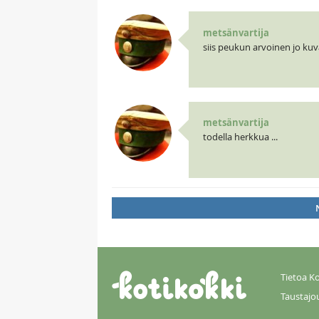
metsänvartija
siis peukun arvoinen jo kuv
metsänvartija
todella herkkua ...
Tietoa Ko
Taustajo