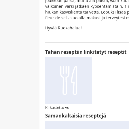
joukkoon parsa, mutta älä paista, vaan kuul
valkoinen varsi jatkaen kypsentämistä n. 1
hiukan kasvislientä tai vettä. Lopuksi lisää
fleur de sel - suolalla makusi ja terveytesi 
Hyvää Ruokahalua!
Tähän reseptiin linkitetyt reseptit
Kirkastettu voi
Samankaltaisia reseptejä