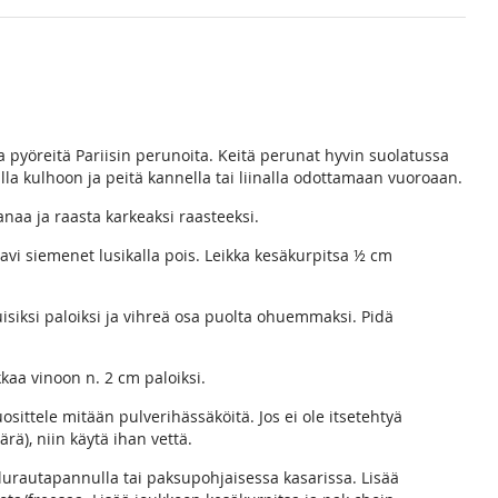
a pyöreitä Pariisin perunoita. Keitä perunat hyvin suolatussa
la kulhoon ja peitä kannella tai liinalla odottamaan vuoroaan.
naa ja raasta karkeaksi raasteeksi.
avi siemenet lusikalla pois. Leikka kesäkurpitsa ½ cm
isiksi paloiksi ja vihreä osa puolta ohuemmaksi. Pidä
kaa vinoon n. 2 cm paloiksi.
ittele mitään pulverihässäköitä. Jos ei ole itsetehtyä
ärä), niin käytä ihan vettä.
lurautapannulla tai paksupohjaisessa kasarissa. Lisää