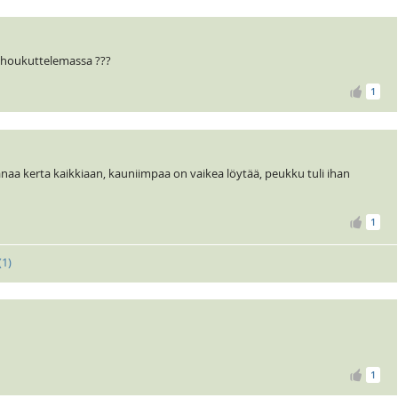
 houkuttelemassa ???
1
anaa kerta kaikkiaan, kauniimpaa on vaikea löytää, peukku tuli ihan
1
(
1
)
1