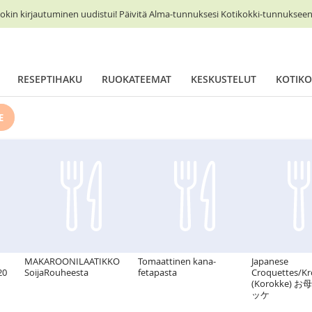
okin kirjautuminen uudistui! Päivitä Alma-tunnuksesi Kotikokki-tunnukseen 
RESEPTIHAKU
RUOKATEEMAT
KESKUSTELUT
KOTIKO
E
MAKAROONILAATIKKO
Tomaattinen kana-
Japanese
20
SoijaRouheesta
fetapasta
Croquettes/Kr
(Korokke)
ッケ