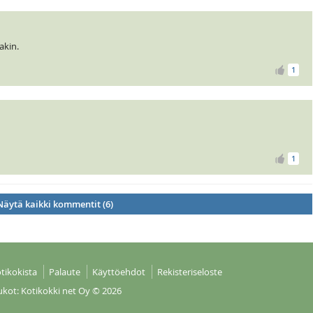
akin.
1
1
Näytä kaikki kommentit (6)
tikokista
Palaute
Käyttöehdot
Rekisteriseloste
ukot: Kotikokki net Oy
© 2026