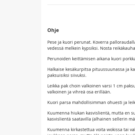
Ohje
Pese ja kuori perunat. Koverra palloraudall
vedessä melkein kypsiksi. Nosta reikäkauhal
Perunoiden keittämisen aikana kuori porkka
Halkaise kesäkurpitsa pituussuunassa ja ka
paksuisiksi siivuksi.
Leikka pak choin valkoinen varsi 1 cm paksu
valkoinen ja vihreä osa erillään.
Kuori parsa mahdollisimman ohuesti ja leik
Kuumenna hiukan kasvislientä, mutta en suos
kasvislientä saatavilla (alhainen sellerin mä
Kuumenna kirkastettua voita wokissa tai va