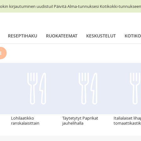
okin kirjautuminen uudistui! Päivitä Alma-tunnuksesi Kotikokki-tunnukseen 
RESEPTIHAKU
RUOKATEEMAT
KESKUSTELUT
KOTIKO
E
Lohilaatikko
Täytetytyt Paprikat
Italialaiset lih
ranskalaisittain
jauhelihalla
tomaattikasti