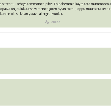
 ja sitten tuli tehtyä tämmöinen pihvi. En pahemmin käytä tätä mummonmuus
töpäivä on joulukuussa viimeinen joten hyvin toimi , loppu muussista teen rie
kun en ole se kalan ystävä allergian vuoksi.
Seuraa