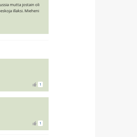
sia mutta jostain oli
skoja illaksi. Mieheni
1
1