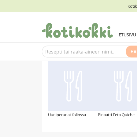
Kotik
ETUSIVU
HA
Suosittelemme myös
Uuniperunat foliossa
Pinaatti Feta Quiche