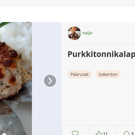
naija
Purkkitonnikalap
›
Pääruoat
Sokeriton
11
3