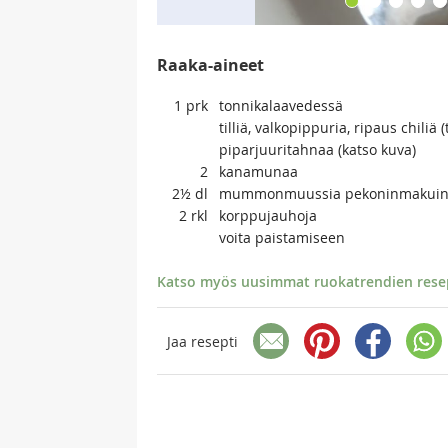
Raaka-aineet
1
prk
tonnikalaavedessä
tilliä, valkopippuria, ripaus chiliä 
piparjuuritahnaa (katso kuva)
2
kanamunaa
2½
dl
mummonmuussia pekoninmakuinen 
2
rkl
korppujauhoja
voita paistamiseen
Katso myös uusimmat ruokatrendien resept
Jaa resepti