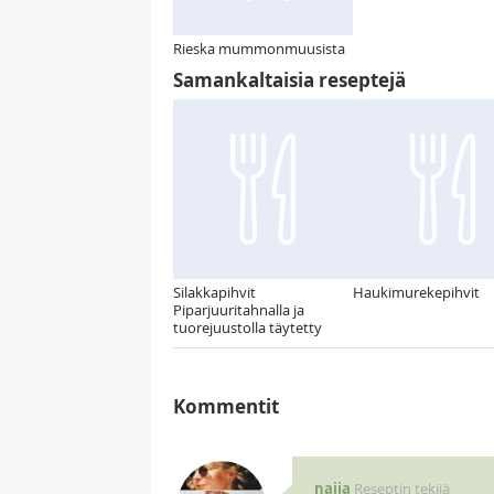
Rieska mummonmuusista
Samankaltaisia reseptejä
Silakkapihvit
Haukimurekepihvit
Piparjuuritahnalla ja
tuorejuustolla täytetty
Kommentit
naija
Reseptin tekijä