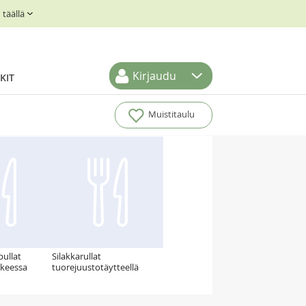
täällä
Kirjaudu
KIT
Muistitaulu
apullat
Silakkarullat
kkeessa
tuorejuustotäytteellä