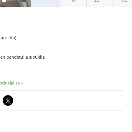
(tuoretta)
pahdetulla sipulilla
it täältä »