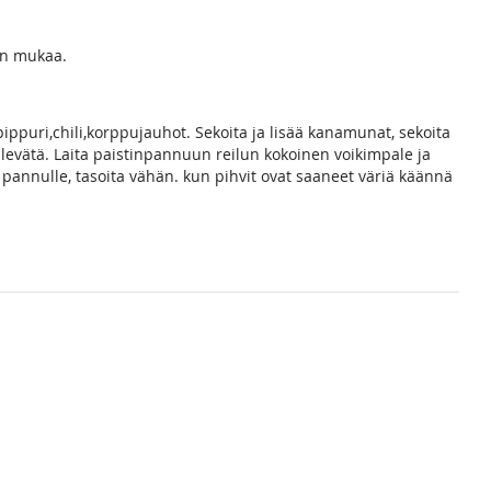
en mukaa.
opippuri,chili,korppujauhot. Sekoita ja lisää kanamunat, sekoita
i levätä. Laita paistinpannuun reilun kokoinen voikimpale ja
ta pannulle, tasoita vähän. kun pihvit ovat saaneet väriä käännä