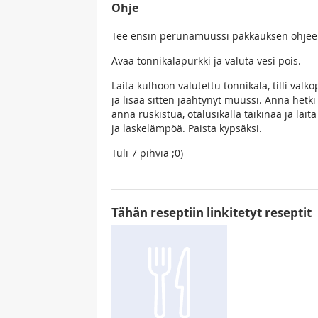
Ohje
Tee ensin perunamuussi pakkauksen ohje
Avaa tonnikalapurkki ja valuta vesi pois.
Laita kulhoon valutettu tonnikala, tilli valk
ja lisää sitten jäähtynyt muussi. Anna hetk
anna ruskistua, otalusikalla taikinaa ja lai
ja laskelämpöä. Paista kypsäksi.
Tuli 7 pihviä ;0)
Tähän reseptiin linkitetyt reseptit