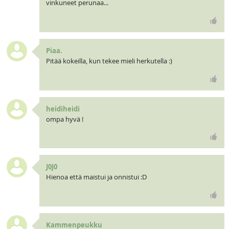
vinkuneet perunaa...
Piaa.
Pitää kokeilla, kun tekee mieli herkutella :)
heidiheidi
ompa hyvä !
J0J0
Hienoa että maistui ja onnistui :D
Kammenpeukku