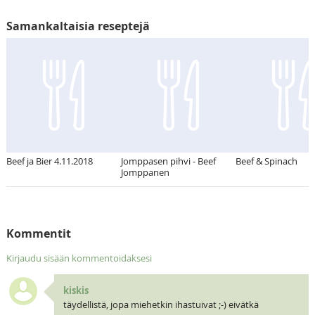
Samankaltaisia reseptejä
Beef ja Bier 4.11.2018
Jomppasen pihvi - Beef
Beef & Spinach
Jomppanen
Kommentit
Kirjaudu sisään kommentoidaksesi
kiskis
täydellistä, jopa miehetkin ihastuivat ;-) eivätkä