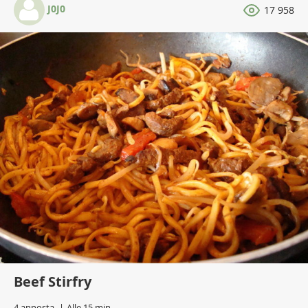
J0J0
17 958
Beef Stirfry
4 annosta
Alle 15 min