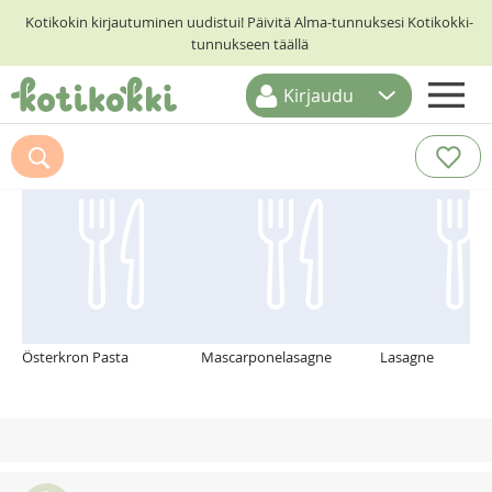
Kotikokin kirjautuminen uudistui! Päivitä Alma-tunnuksesi Kotikokki-
tunnukseen täällä
Kirjaudu
ETUSIVU
Suosittelemme myös
RESEPTIHAKU
RUOKATEEMAT
KESKUSTELUT
KOTIKOKIT
Österkron Pasta
Mascarponelasagne
Lasagne