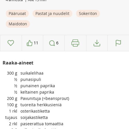
Pääruoat
Pastat ja nuudelit
Sokeriton
Maidoton
11
6
Raaka-aineet
300
g
suikalelihaa
½
punasipuli
½
punainen paprika
½
keltainen paprika
200
g
Pavunituja (=beansprout)
100
g
tuoreita herkkusieniä
1
rkl
osterikastiketta
tujaus
soijakastiketta
2
rkl
paseerattua tomaattia