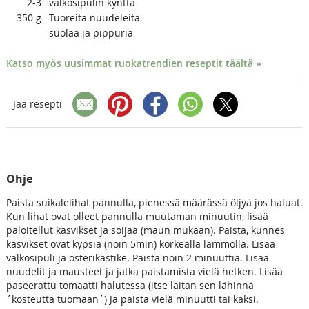
2-3
valkosipulin kynttä
350
g
Tuoreita nuudeleita
suolaa ja pippuria
Katso myös uusimmat ruokatrendien reseptit täältä »
Jaa resepti
Ohje
Paista suikalelihat pannulla, pienessä määrässä öljyä jos haluat.
Kun lihat ovat olleet pannulla muutaman minuutin, lisää
paloitellut kasvikset ja soijaa (maun mukaan). Paista, kunnes
kasvikset ovat kypsiä (noin 5min) korkealla lämmöllä. Lisää
valkosipuli ja osterikastike. Paista noin 2 minuuttia. Lisää
nuudelit ja mausteet ja jatka paistamista vielä hetken. Lisää
paseerattu tomaatti halutessa (itse laitan sen lähinnä
´kosteutta tuomaan´) Ja paista vielä minuutti tai kaksi.