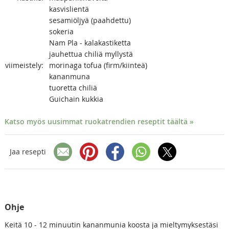
kasvislientä
sesamiöljyä (paahdettu)
sokeria
Nam Pla - kalakastiketta
jauhettua chiliä myllystä
viimeistely:
morinaga tofua (firm/kiinteä)
kananmuna
tuoretta chiliä
Guichain kukkia
Katso myös uusimmat ruokatrendien reseptit täältä »
Jaa resepti
Ohje
Keitä 10 - 12 minuutin kananmunia koosta ja mieltymyksestäsi