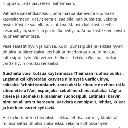
riippuen. Laita jääveteen jäähtymään.
Valmista salaattikastike: Liuota maapähkinävoita kuumaan
kasvisliemeen. Kasvisliemi ei saa olla liian suolaista. Sekoita
hyvin. Kastike saa olla paksuhkoa. Mausta kalakastikkeella,
sesamöljyllä, sokerilla ja chilillä myllystä. Anna kastikkeen seistä
huoneenlämmössä.
Pese salaatit hyvin ja kuivaa. Kuori punasipulia ja leikkaa hyvin
ohuiksi puolirenkaiksi. Jos haluat miedontaa sipulin makua,
laita sipuli kylmään veteen hetkeksi. Leikkaa Guichai - kukan
vartta hyvin ohuiksi renkaiksi.
Guichaita voisi kutsua käytännössä Thaimaan ruohosipuliksi.
Englanniksi käytetään kasvista nimitystä Garlic Chive,
saksaksi Schnittknoblauch, ranskaksi la ciboule de chine tai la
ciboulette à l\'ail, espanjaksi cebollino chino, italiaksi L’Aglio
cinese
ja suomeksi kiinalainen ruohosipuli. Latinaksi kasvin
nimi on allium tuberosum. Kasvista ovat sipulit, lehdet, kukat
ja kukkien varret syötäviä.
Hakka korianteria hienoksi. Leikkaa lehtisalaatin sydämiä tai
minisalaattia ohuiksi suikaleiksi. Sekoita kulhossa hyvin