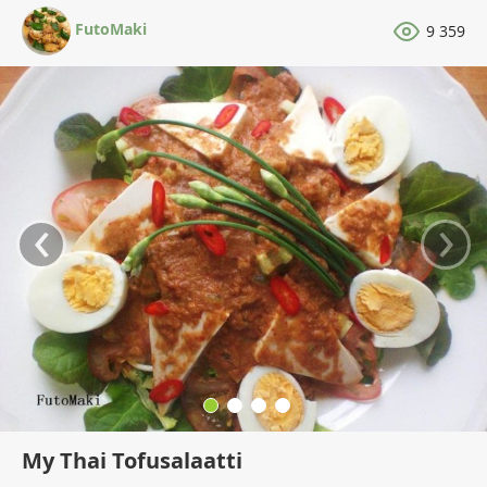
FutoMaki
9 359
‹
›
My Thai Tofusalaatti