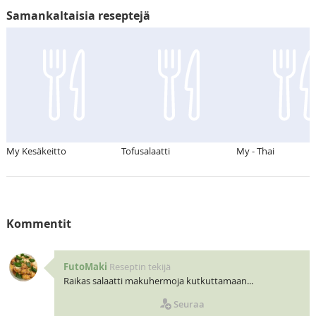
Samankaltaisia reseptejä
My Kesäkeitto
Tofusalaatti
My - Thai
Kommentit
FutoMaki
Reseptin tekijä
Raikas salaatti makuhermoja kutkuttamaan...
Seuraa