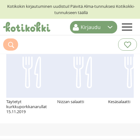
Kotikokin kirjautuminen uudistui! Päivitä Alma-tunnuksesi Kotikokki-
tunnukseen täällä
Kirjaudu
ETUSIVU
Suosittelemme myös
RESEPTIHAKU
RUOKATEEMAT
KESKUSTELUT
KOTIKOKIT
Täytetyt
Nizzan salaatti
Kesäsalaatti
kurkkuporkkanarullat
15.11.2019