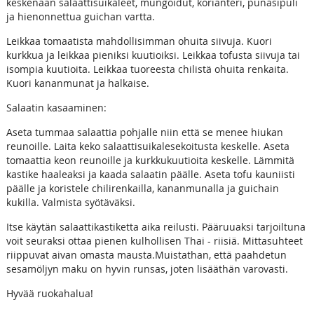
keskenään salaattisuikaleet, mungoidut, korianteri, punasipuli
ja hienonnettua guichan vartta.
Leikkaa tomaatista mahdollisimman ohuita siivuja. Kuori
kurkkua ja leikkaa pieniksi kuutioiksi. Leikkaa tofusta siivuja tai
isompia kuutioita. Leikkaa tuoreesta chilistä ohuita renkaita.
Kuori kananmunat ja halkaise.
Salaatin kasaaminen:
Aseta tummaa salaattia pohjalle niin että se menee hiukan
reunoille. Laita keko salaattisuikalesekoitusta keskelle. Aseta
tomaattia keon reunoille ja kurkkukuutioita keskelle. Lämmitä
kastike haaleaksi ja kaada salaatin päälle. Aseta tofu kauniisti
päälle ja koristele chilirenkailla, kananmunalla ja guichain
kukilla. Valmista syötäväksi.
Itse käytän salaattikastiketta aika reilusti. Pääruuaksi tarjoiltuna
voit seuraksi ottaa pienen kulhollisen Thai - riisiä. Mittasuhteet
riippuvat aivan omasta mausta.Muistathan, että paahdetun
sesamöljyn maku on hyvin runsas, joten lisääthän varovasti.
Hyvää ruokahalua!