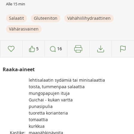
Alle 15 min
Salaatit
Gluteeniton
Vähähiilihydraattinen
Vähärasvainen
5
16
Raaka-aineet
lehtisalaatin sydämiä tai minisalaattia
toista, tummenpaa salaattia
mungopapujen ituja
Guichai - kukan vartta
punasipulia
tuoretta korianteria
tomaattia
kurkkua
Kastike:
maapähkinävoita