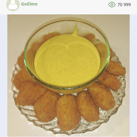
GoElmo
70 999