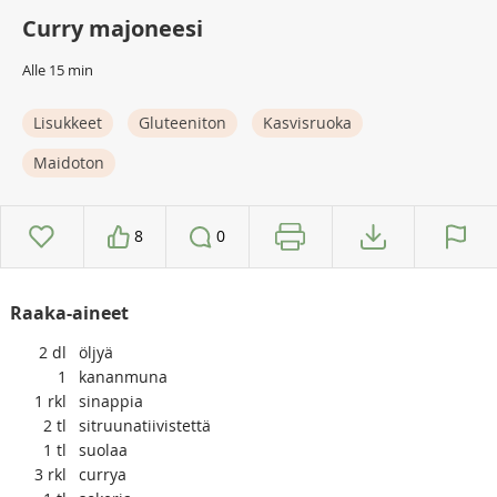
Curry majoneesi
Alle 15 min
Lisukkeet
Gluteeniton
Kasvisruoka
Maidoton
8
0
Raaka-aineet
2
dl
öljyä
1
kananmuna
1
rkl
sinappia
2
tl
sitruunatiivistettä
1
tl
suolaa
3
rkl
currya