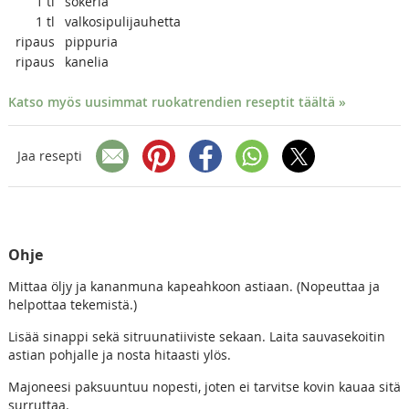
1
tl
sokeria
1
tl
valkosipulijauhetta
ripaus
pippuria
ripaus
kanelia
Katso myös uusimmat ruokatrendien reseptit täältä »
Jaa resepti
Ohje
Mittaa öljy ja kananmuna kapeahkoon astiaan. (Nopeuttaa ja
helpottaa tekemistä.)
Lisää sinappi sekä sitruunatiiviste sekaan. Laita sauvasekoitin
astian pohjalle ja nosta hitaasti ylös.
Majoneesi paksuuntuu nopesti, joten ei tarvitse kovin kauaa sitä
surruttaa.