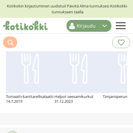
Kotikokin kirjautuminen uudistui! Päivitä Alma-tunnuksesi Kotikokki-
tunnukseen täällä
Kirjaudu
ETUSIVU
Suosittelemme myös
RESEPTIHAKU
RUOKATEEMAT
KESKUSTELUT
KOTIKOKIT
Tomaatti-kanttarellisalaatti
Helpot seesamikurkut
Timjamiperunat
14.7.2019
31.12.2023