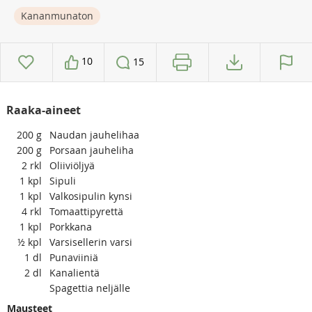
Kananmunaton
10
15
Raaka-aineet
200
g
Naudan jauhelihaa
200
g
Porsaan jauheliha
2
rkl
Oliiviöljyä
1
kpl
Sipuli
1
kpl
Valkosipulin kynsi
4
rkl
Tomaattipyrettä
1
kpl
Porkkana
½
kpl
Varsisellerin varsi
1
dl
Punaviiniä
2
dl
Kanalientä
Spagettia neljälle
Mausteet