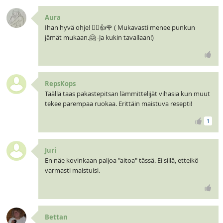
Aura
Ihan hyvä ohje! 🧝‍♀️👍🌹 ( Mukavasti menee punkun
jämät mukaan.🤗 -Ja kukin tavallaan!)
RepsKops
Täällä taas pakastepitsan lämmittelijät vihasia kun muut
tekee parempaa ruokaa. Erittäin maistuva resepti!
1
Juri
En näe kovinkaan paljoa "aitoa" tässä. Ei sillä, etteikö
varmasti maistuisi.
Bettan