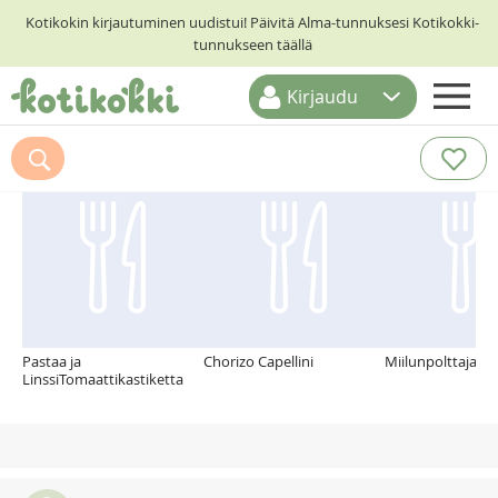
Kotikokin kirjautuminen uudistui! Päivitä Alma-tunnuksesi Kotikokki-
tunnukseen täällä
Kirjaudu
ETUSIVU
Suosittelemme myös
RESEPTIHAKU
RUOKATEEMAT
KESKUSTELUT
KOTIKOKIT
Pastaa ja
Chorizo Capellini
Miilunpolttajan 
LinssiTomaattikastiketta