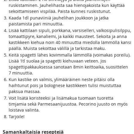
ruskistaminen. Jauhelihasta saa hienojakoista kun käyttää
sekoittamiseen vispilää. Paista kunnes ruskistunut.
Kaada 1dl punaviiniä jauhelihan joukkoon ja jatka
paistamista pari minuuttia.
Lisää kattilaan sipuli, porkkana, varsiselleri, valkosipulisilppu,
tomaattipyre, kanaliemi, ja kaikki mausteet. Sekoita ja anna
kastikkeen kiehua noin 40 minuuttia miedolla lämmöllä kansi
päällä. Muista sekoittaa välillä ja tarkistaa maku.
Keitä spagetti lähes kovimmalla lämmöllä (voimakas poreilu).
Lisää 1tl suolaa ja spagetti kiehuvaan veteen. Jos
spagettipakkauksessa sanotaan 8min keittoaika, suosittelen
7 minuuttia.
Kun kastike on valmis, ylimääräinen neste pitäisi olla
haihtunut pois ja bolognese kastikkeen tulisi muistuttaa
paksua massaa.
Voit lisätä koristeeksi ja lisämakua tuomaan tuoretta
timjamia sekä Parmesaanijuustoa. Pecorino juusto on myös
loistava valinta.
Tarjoile!
Samankaltaisia reseptejä