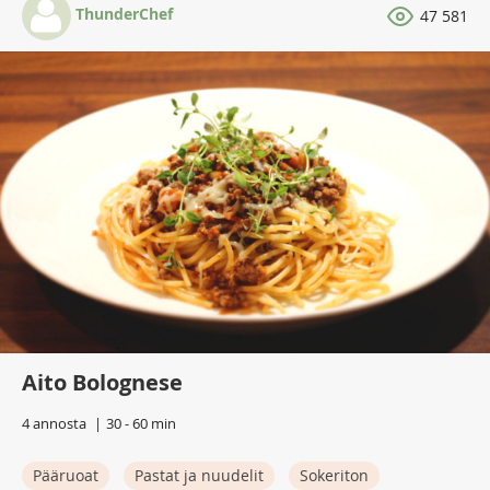
ThunderChef
47 581
Aito Bolognese
4 annosta
30 - 60 min
Pääruoat
Pastat ja nuudelit
Sokeriton