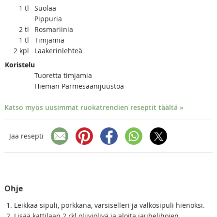
1
tl
Suolaa
Pippuria
2
tl
Rosmariinia
1
tl
Timjamia
2
kpl
Laakerinlehteä
Koristelu
Tuoretta timjamia
Hieman Parmesaanijuustoa
Katso myös uusimmat ruokatrendien reseptit täältä »
Jaa resepti
Ohje
Leikkaa sipuli, porkkana, varsiselleri ja valkosipuli hienoksi.
Lisää kattilaan 2 rkl oliiviöljyä ja aloita jauhelihojen