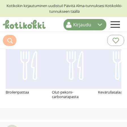
Kotikokin kirjautuminen uudistui! Päivitä Alma-tunnuksesi Kotikokki-
tunnukseen täällä
Kirjaudu
ETUSIVU
Suosittelemme myös
RESEPTIHAKU
RUOKATEEMAT
KESKUSTELUT
KOTIKOKIT
Broileripastaa
Olut-pekoni-
Kevärullasalaatti
carbonarapasta