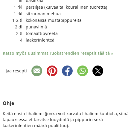
1
rkl
basilikaa
1
rkl
persiljaa (kuivaa tai kourallinen tuoretta)
1
rkl
sitruunan mehua
1-2
tl
kokonaisia mustapippureita
2
dl
punaviiniä
2
tl
tomaattipyreetä
4
laakerinlehteä
Katso myös uusimmat ruokatrendien reseptit täältä »
Jaa resepti
Ohje
Keitä ensin lihaliemi (jonka voit korvata lihaliemikuutiolla, siinä
tapauksessa et tarvitse luuydintä ja pippurin sekä
laakerinlehtien määrä puolittuu).