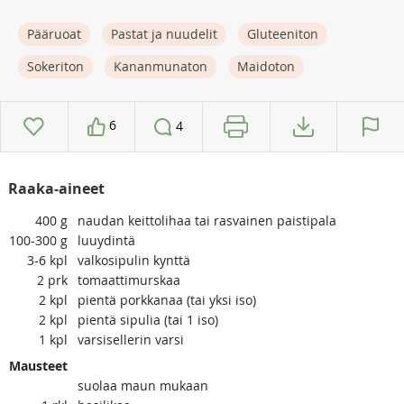
Pääruoat
Pastat ja nuudelit
Gluteeniton
Sokeriton
Kananmunaton
Maidoton
6
4
Raaka-aineet
400
g
naudan keittolihaa tai rasvainen paistipala
100-300
g
luuydintä
3-6
kpl
valkosipulin kynttä
2
prk
tomaattimurskaa
2
kpl
pientä porkkanaa (tai yksi iso)
2
kpl
pientä sipulia (tai 1 iso)
1
kpl
varsisellerin varsi
Mausteet
suolaa maun mukaan