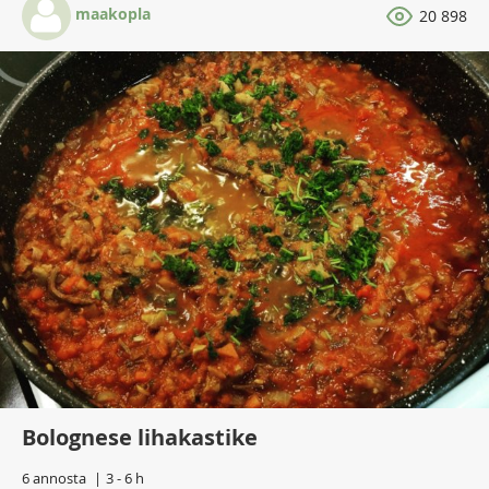
maakopla
20 898
Bolognese lihakastike
6 annosta
3 - 6 h