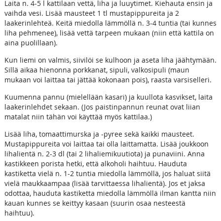
Laita n. 4-5 l kattilaan vettä, liha ja luuytimet. Kiehauta ensin ja
vaihda vesi. Lisää mausteet 1 tl mustapippureita ja 2
laakerinlehteä. Keitä miedolla lämmöllä n. 3-4 tuntia (tai kunnes
liha pehmenee), lisää vettä tarpeen mukaan (niin että kattila on
aina puolillaan).
Kun liemi on valmis, siivilöi se kulhoon ja aseta liha jäähtymään.
Sillä aikaa hienonna porkkanat, sipuli, valkosipuli (maun
mukaan voi laittaa tai jättää kokonaan pois), raasta varsiselleri.
Kuumenna pannu (mielellään kasari) ja kuullota kasvikset, laita
laakerinlehdet sekaan. (Jos paistinpannun reunat ovat liian
matalat niin tähän voi käyttää myös kattilaa.)
Lisää liha, tomaattimurska ja -pyree sekä kaikki mausteet.
Mustapippureita voi laittaa tai olla laittamatta. Lisää joukkoon
lihalientä n. 2-3 dl (tai 2 lihaliemikuutiota) ja punaviini. Anna
kastikkeen porista hetki, että alkoholi haihtuu. Hauduta
kastiketta vielä n. 1-2 tuntia miedolla lämmöllä, jos haluat siitä
vielä maukkaampaa (lisää tarvittaessa lihalientä). Jos et jaksa
odottaa, hauduta kastiketta miedolla lämmöllä ilman kantta niin
kauan kunnes se keittyy kasaan (suurin osaa nesteestä
haihtuu).