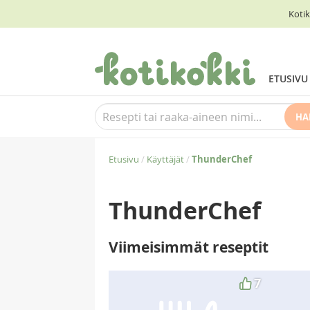
Kotik
ETUSIVU
HA
Etusivu
/
Käyttäjät
/
ThunderChef
ThunderChef
Viimeisimmät reseptit
7