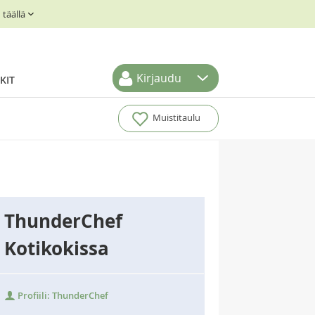
täällä
Kirjaudu
KIT
Muistitaulu
ThunderChef
Kotikokissa
Profiili: ThunderChef