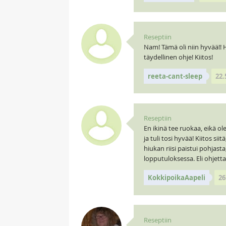
Reseptiin
Nam! Tämä oli niin hyvää!!
täydellinen ohje! Kiitos!
reeta-cant-sleep
22.
Reseptiin
En ikinä tee ruokaa, eikä o
ja tuli tosi hyvää! Kiitos 
hiukan riisi paistui pohjas
lopputuloksessa. Eli ohjetta.
KokkipoikaAapeli
26
Reseptiin