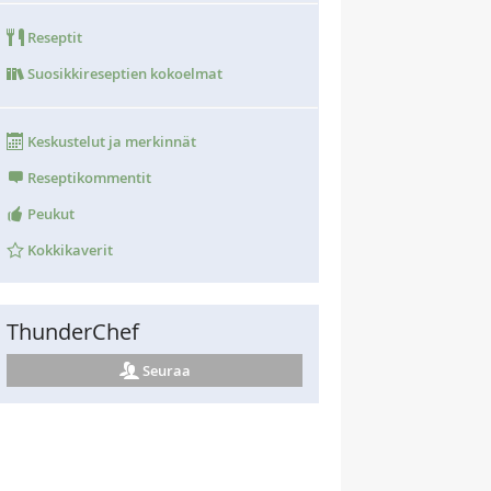
Reseptit
Suosikkireseptien kokoelmat
Keskustelut ja merkinnät
Reseptikommentit
Peukut
Kokkikaverit
ThunderChef
Seuraa