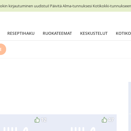
okin kirjautuminen uudistui! Päivitä Alma-tunnuksesi Kotikokki-tunnukseen 
RESEPTIHAKU
RUOKATEEMAT
KESKUSTELUT
KOTIKO
E
12
47