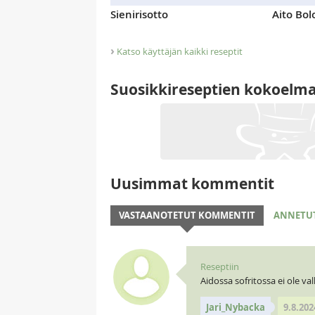
Sienirisotto
Aito Bo
›
Katso käyttäjän kaikki reseptit
Suosikkireseptien kokoelm
Uusimmat kommentit
VASTAANOTETUT KOMMENTIT
ANNETU
Reseptiin
Aidossa sofritossa ei ole val
Jari_Nybacka
9.8.202