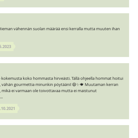
 Hieman vähennän suolan määrää ensi kerralla mutta muuten ihan
5.2023
le kokemusta koko hommasta hirveästi. Tällä ohjeella hommat hoitui
siitä, vähän gourmettia minunkin pöytääni! 😄✨🍁 Muutaman kerran
ta, mikä ei varmaan ole toivottavaa mutta ei maistunut
..
.10.2021