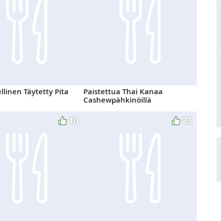
llinen Täytetty Pita
Paistettua Thai Kanaa
Cashewpähkinöillä
10
23