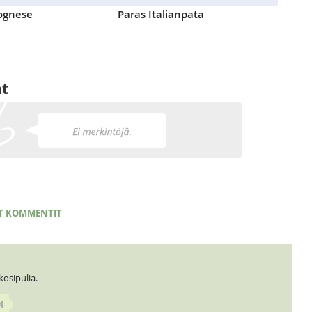
lognese
Paras Italianpata
at
T KOMMENTIT
kosipulia.
4