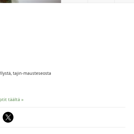
llystä, tajin-mausteseosta
it täältä »