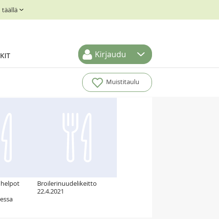
täällä
Kirjaudu
KIT
Muistitaulu
 helpot
Broilerinuudelikeitto
22.4.2021
essa