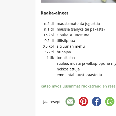
Raaka-aineet
n.2
dl
maustamatonta jogurttia
n.1
dl
maissia (säilyke tai pakaste)
0,5
kpl
sipulia kuutioituna
0,5
dl
tillisilppua
0,5
kpl
sitruunan mehu
1-2
tl
hunajaa
1
tlk
tonnikalaa
suolaa, musta-ja valkopippuria my
nokkoslettuja
emmental-juustoraastetta
Katso myös uusimmat ruokatrendien resept
Jaa resepti