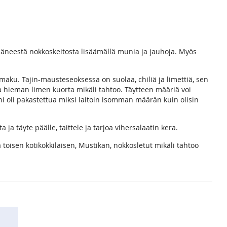
ijääneestä nokkoskeitosta lisäämällä munia ja jauhoja. Myös
 maku. Tajin-mausteseoksessa on suolaa, chiliä ja limettiä, sen
alla hieman limen kuorta mikäli tahtoo. Täytteen määriä voi
i oli pakastettua miksi laitoin isomman määrän kuin olisin
a ja täyte päälle, taittele ja tarjoa vihersalaatin kera.
a toisen kotikokkilaisen, Mustikan, nokkosletut mikäli tahtoo