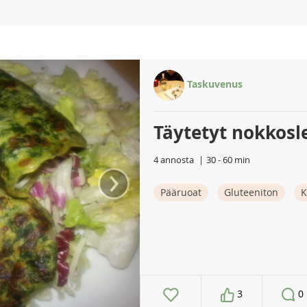
Taskuvenus
Täytetyt nokkosl
4 annosta
30 - 60 min
›
Pääruoat
Gluteeniton
K
3
0