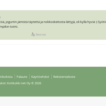
ä
ä, jogurtin jämistä täytettä ja nokkoskeitosta lättyjä, oli kyllä hyviä :) Syöti
mpikin toimi.
Seuraa
tikokista
Palaute
Käyttöehdot
Rekisteriseloste
ukot: Kotikokki net Oy
© 2026