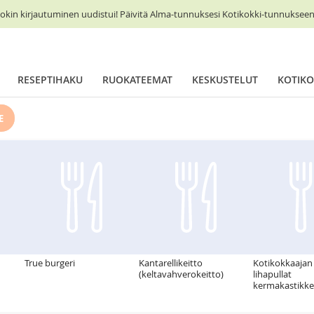
okin kirjautuminen uudistui! Päivitä Alma-tunnuksesi Kotikokki-tunnukseen 
RESEPTIHAKU
RUOKATEEMAT
KESKUSTELUT
KOTIKO
E
True burgeri
Kantarellikeitto
Kotikokkaajan
(keltavahverokeitto)
lihapullat
kermakastikke