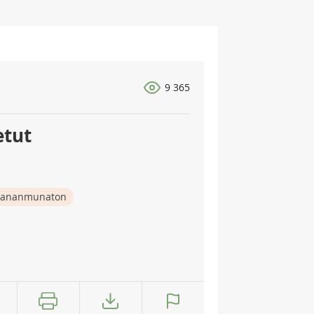
9 365
etut
ananmunaton