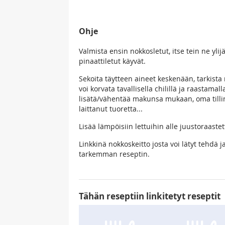
Ohje
Valmista ensin nokkosletut, itse tein ne yl
pinaattiletut käyvät.
Sekoita täytteen aineet keskenään, tarkista
voi korvata tavallisella chilillä ja raastam
lisätä/vähentää makunsa mukaan, oma tillin
laittanut tuoretta...
Lisää lämpöisiin lettuihin alle juustoraastett
Linkkinä nokkoskeitto josta voi lätyt tehdä j
tarkemman reseptin.
Tähän reseptiin linkitetyt reseptit