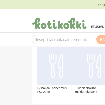
Kotik
ETUSIVU
HA
Suosittelemme myös
Kyssäkaali paneeraus
Tulinen chorizo-
16.7.2020
makkarakastike