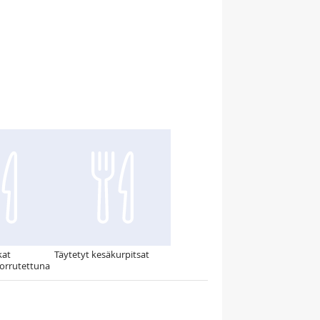
kat
Täytetyt kesäkurpitsat
uorrutettuna