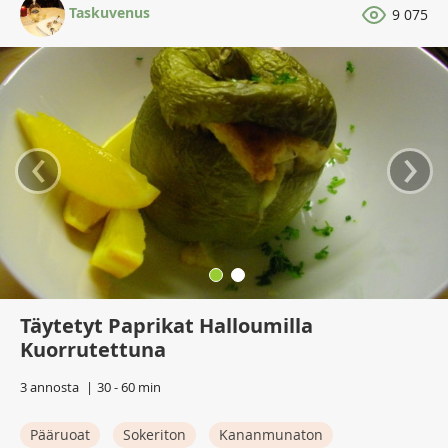
Taskuvenus
9 075
‹
›
Täytetyt Paprikat Halloumilla
Kuorrutettuna
3 annosta
30 - 60 min
Pääruoat
Sokeriton
Kananmunaton