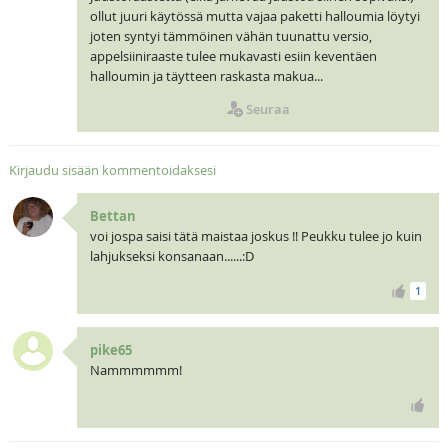
ollut juuri käytössä mutta vajaa paketti halloumia löytyi
joten syntyi tämmöinen vähän tuunattu versio,
appelsiiniraaste tulee mukavasti esiin keventäen
halloumin ja täytteen raskasta makua...
Seuraa
Kirjaudu sisään kommentoidaksesi
Bettan
voi jospa saisi tätä maistaa joskus !! Peukku tulee jo kuin
lahjukseksi konsanaan......:D
1
pike65
Nammmmmm!