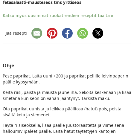
fetasalaatti-mausteseos tms yrttiseos
Katso myös uusimmat ruokatrendien reseptit täältä »
Jaa resepti
Ohje
Pese paprikat. Laita uuni +200 ja paprikat pellille leivinpaperin
päälle kypsymään.
Keitä riisi, paista ja mausta jauheliha. Sekoita keskenään ja lisää
smetana kun seon on vähän jäähtynyt. Tarkista maku.
Ota paprikat uunista ja leikkaa päälliosa (hatut) pois, poista
sisältä kota ja siemenet.
Täytä riisiseoksella, lisää päälle juustoraastetta ja viimeisenä
halloumiviipaleet päälle. Laita hatut täytettyjen kantojen