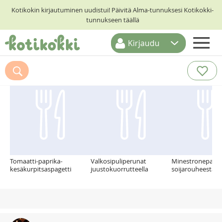
Kotikokin kirjautuminen uudistui! Päivitä Alma-tunnuksesi Kotikokki-
tunnukseen täällä
Kirjaudu
ETUSIVU
Suosittelemme myös
RESEPTIHAKU
RUOKATEEMAT
KESKUSTELUT
KOTIKOKIT
Tomaatti-paprika-
Valkosipuliperunat
Minestronepata
kesäkurpitsaspagetti
juustokuorrutteella
soijarouheesta.