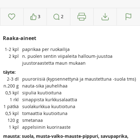
3
2
Raaka-aineet
1-2
kpl
paprikaa per ruokailija
2
kpl
n. puolen sentin viipaleita halloum-juustoa
juustoraastetta maun mukaan
täyte:
2-3
dl
puuroriisiä (kypsennettynä ja maustettuna -suola tms)
n.200
g
nauta-sika jauhelihaa
0,5
kpl
sipulia kuutioituna
1
rkl
sinappista kurkkusalaattia
1
pätkä
suolakurkkua kuutioituna
0,5
kpl
tomaattia kuutioituna
120
g
smetanaa
1
kpl
appelsiinin kuoriraaste
mausta: suola, musta-valko-mauste-pippuri, savupaprika,