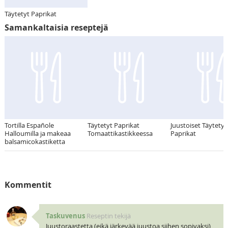
Täytetyt Paprikat
Samankaltaisia reseptejä
Tortilla Españole
Täytetyt Paprikat
Juustoiset Täytetyt
Halloumilla ja makeaa
Tomaattikastikkeessa
Paprikat
balsamicokastiketta
Kommentit
Taskuvenus
Reseptin tekijä
Juustoraastetta (eikä järkevää juustoa siihen sopivaksi)