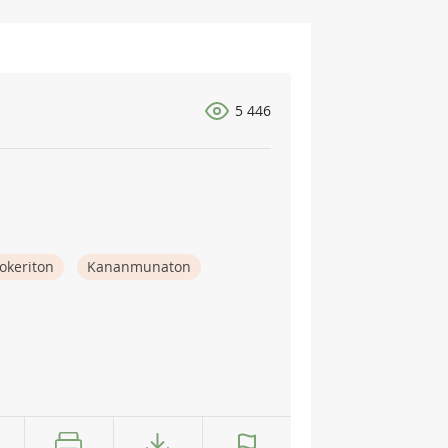
5 446
okeriton
Kananmunaton