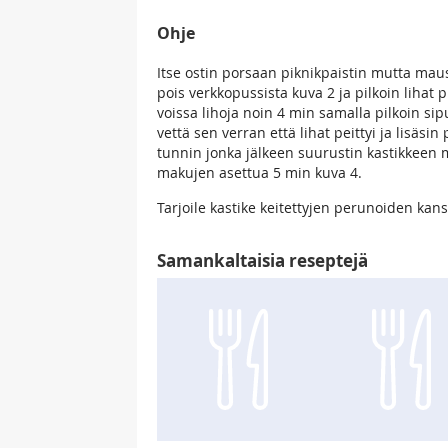
Ohje
Itse ostin porsaan piknikpaistin mutta maus
pois verkkopussista kuva 2 ja pilkoin lihat p
voissa lihoja noin 4 min samalla pilkoin sipu
vettä sen verran että lihat peittyi ja lisäs
tunnin jonka jälkeen suurustin kastikkeen m
makujen asettua 5 min kuva 4.
Tarjoile kastike keitettyjen perunoiden kan
Samankaltaisia reseptejä