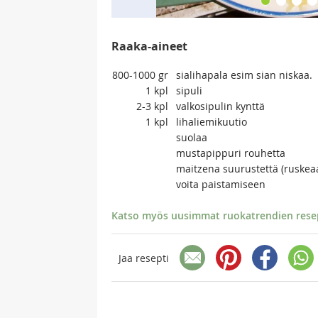
Raaka-aineet
800-1000
gr
sialihapala esim sian niskaa.
1
kpl
sipuli
2-3
kpl
valkosipulin kynttä
1
kpl
lihaliemikuutio
suolaa
mustapippuri rouhetta
maitzena suurustettä (ruskea
voita paistamiseen
Katso myös uusimmat ruokatrendien resept
Jaa resepti