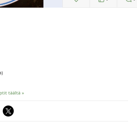
a)
it täältä »