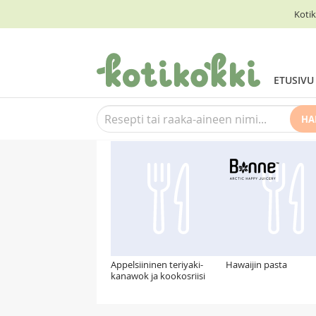
Kotik
ETUSIVU
HA
Suosittelemme myös
Appelsiininen teriyaki-
Hawaijin pasta
kanawok ja kookosriisi