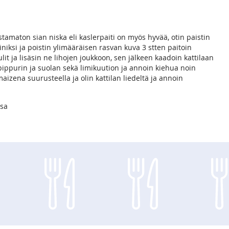
tamaton sian niska eli kaslerpaiti on myös hyvää, otin paistin
iniksi ja poistin ylimääräisen rasvan kuva 3 stten paitoin
lit ja lisäsin ne lihojen joukkoon, sen jälkeen kaadoin kattilaan
in pippurin ja suolan sekä limikuution ja annoin kiehua noin
aizena suurusteella ja olin kattilan liedeltä ja annoin
ssa