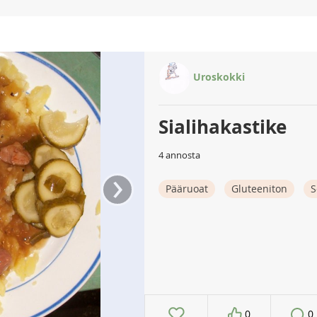
Uroskokki
Sialihakastike
4 annosta
›
Pääruoat
Gluteeniton
S
0
0