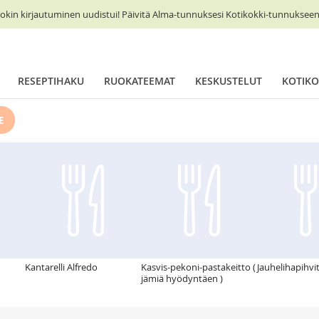
okin kirjautuminen uudistui! Päivitä Alma-tunnuksesi Kotikokki-tunnukseen 
RESEPTIHAKU
RUOKATEEMAT
KESKUSTELUT
KOTIKO
E
Kantarelli Alfredo
Kasvis-pekoni-pastakeitto (
Jauhelihapihvi
jämiä hyödyntäen )