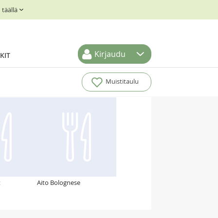
täällä
Kirjaudu
KIT
Muistitaulu
t
Aito Bolognese