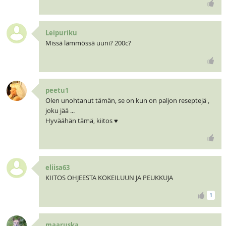
Leipuriku
Missä lämmössä uuni? 200c?
peetu1
Olen unohtanut tämän, se on kun on paljon reseptejä ,
joku jää ...
Hyväähän tämä, kiitos ♥
eliisa63
KIITOS OHJEESTA KOKEILUUN JA PEUKKUJA
1
maaruska