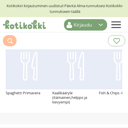
Kotikokin kirjautuminen uudistui! Päivitä Alma-tunnuksesi Kotikokki-
tunnukseen täällä
Kirjaudu
ETUSIVU
Suosittelemme myös
RESEPTIHAKU
RUOKATEEMAT
KESKUSTELUT
KOTIKOKIT
Spaghetti Primavera
Kaalikääryle
Fish & Chips -Kal
(itämainen,helppo ja
kevyempi)