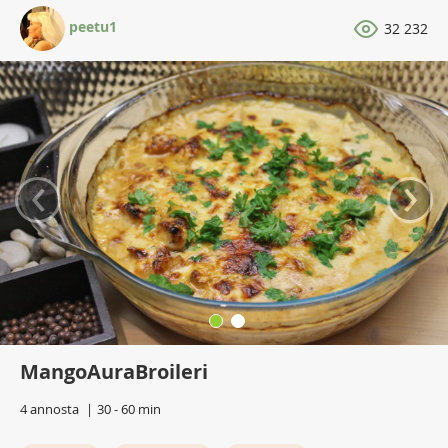
peetu1
32 232
‹
›
MangoAuraBroileri
4 annosta
30 - 60 min