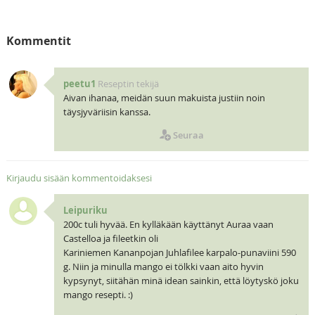
Kommentit
peetu1
Reseptin tekijä
Aivan ihanaa, meidän suun makuista justiin noin
täysjyväriisin kanssa.
Seuraa
Kirjaudu sisään kommentoidaksesi
Leipuriku
200c tuli hyvää. En kylläkään käyttänyt Auraa vaan
Castelloa ja fileetkin oli
Kariniemen Kananpojan Juhlafilee karpalo-punaviini 590
g. Niin ja minulla mango ei tölkki vaan aito hyvin
kypsynyt, siitähän minä idean sainkin, että löytyskö joku
mango resepti. :)