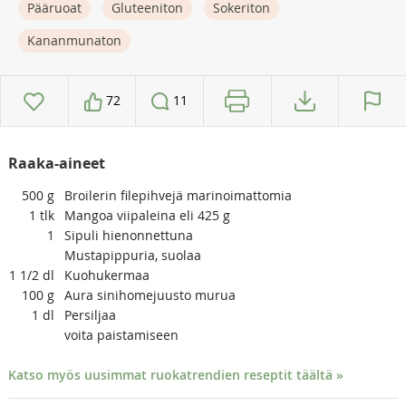
Pääruoat
Gluteeniton
Sokeriton
Kananmunaton
72
11
Raaka-aineet
500
g
Broilerin filepihvejä marinoimattomia
1
tlk
Mangoa viipaleina eli 425 g
1
Sipuli hienonnettuna
Mustapippuria, suolaa
1 1/2
dl
Kuohukermaa
100
g
Aura sinihomejuusto murua
1
dl
Persiljaa
voita paistamiseen
Katso myös uusimmat ruokatrendien reseptit täältä »