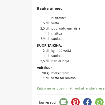
Raaka-aineet
riisitäyte:
5
dl
vettä
2,5
dl
puuroutuvaa riisiä
1
l
maitoa
3/4
tl
suolaa
KUORITAIKINA:
2
dl
kylmää vettä
1
tl
suolaa
5,5
dl
ruisjauhoja
voiteluun:
50
g
margariinia
1
dl
vettä tai maitoa
Katso myös uusimmat ruokatrendien resept
Jaa resepti