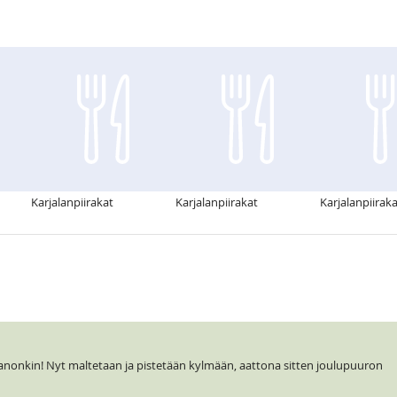
Karjalanpiirakat
Karjalanpiirakat
Karjalanpiirak
 sanonkin! Nyt maltetaan ja pistetään kylmään, aattona sitten joulupuuron