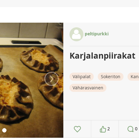
peltipurkki
Karjalanpiirakat
›
Välipalat
Sokeriton
Kan
Vähärasvainen
2
0