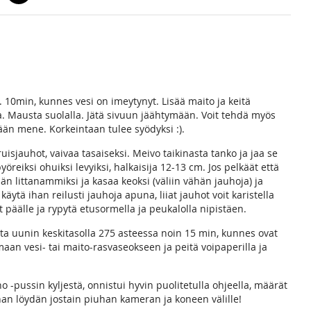
. 10min, kunnes vesi on imeytynyt. Lisää maito ja keitä
tia. Mausta suolalla. Jätä sivuun jäähtymään. Voit tehdä myös
ään mene. Korkeintaan tulee syödyksi :).
uisjauhot, vaivaa tasaiseksi. Meivo taikinasta tanko ja jaa se
pyöreiksi ohuiksi levyiksi, halkaisija 12-13 cm. Jos pelkäät että
hän littanammiksi ja kasaa keoksi (väliin vähän jauhoja) ja
äytä ihan reilusti jauhoja apuna, liiat jauhot voit karistella
at päälle ja rypytä etusormella ja peukalolla nipistäen.
aista uunin keskitasolla 275 asteessa noin 15 min, kunnes ovat
maan vesi- tai maito-rasvaseokseen ja peitä voipaperilla ja
-pussin kyljestä, onnistui hyvin puolitetulla ohjeella, määrät
han löydän jostain piuhan kameran ja koneen välille!