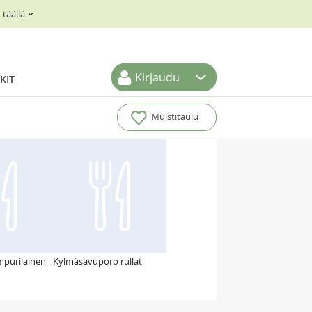
täällä
Kirjaudu
KIT
Muistitaulu
purilainen
Kylmäsavuporo rullat