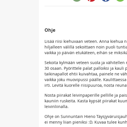
Ohje
Lisää riisi kiehuvaan veteen. Anna kiehua n
hiljalleen välillä sekoittaen noin puoli tun
vaikka jo päivän etukäteen, eihän se miksik
Sekoita kylmään veteen suola ja vähitellen r
30 osaan. Pyörittele palat palloiksi ja kauli 
taikinapallot ehtii kuivahtaa, painele ne vä
vaikka joku muovipussi päälle. Kaulittaessa k
irti. Levitä kuorelle riisipuuroa, nosta reun
Nosta piirakat leivinpaperille pellille ja p
kauniin ruskeita. Kasta kypsät piirakat kuu
leivinliinalla.
Ohje on Sunnuntain Hieno Täysjyväruisjauho 
ei menny liian pieniksi :D. Kuvaa tulee kun