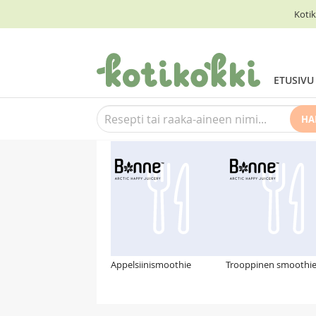
Kotik
ETUSIVU
HA
Suosittelemme myös
Appelsiinismoothie
Trooppinen smoothi