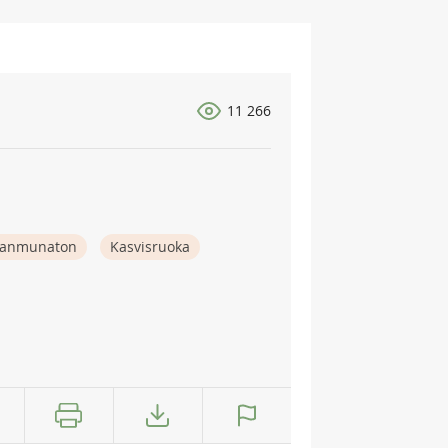
11 266
anmunaton
Kasvisruoka