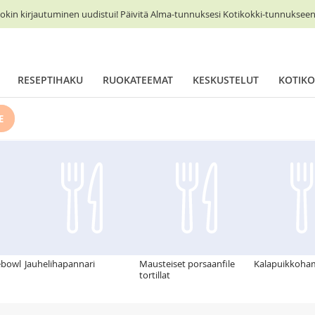
okin kirjautuminen uudistui! Päivitä Alma-tunnuksesi Kotikokki-tunnukseen 
RESEPTIHAKU
RUOKATEEMAT
KESKUSTELUT
KOTIKO
E
ebowl
Jauhelihapannari
Mausteiset porsaanfile
Kalapuikkoham
tortillat