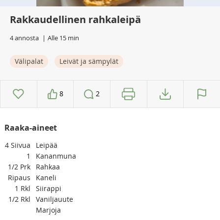
Rakkaudellinen rahkaleipä
4 annosta
Alle 15 min
Välipalat
Leivät ja sämpylät
8
2
Raaka-aineet
4
Siivua
Leipää
1
Kananmuna
1/2
Prk
Rahkaa
Ripaus
Kaneli
1
Rkl
Siirappi
1/2
Rkl
Vaniljauute
Marjoja