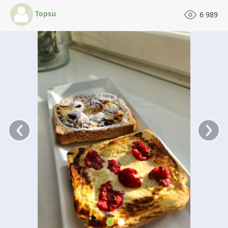
Topsu
6 989
‹
›