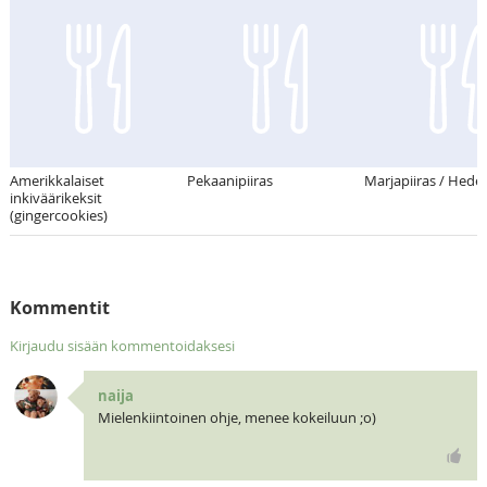
Amerikkalaiset
Pekaanipiiras
Marjapiiras / Hede
inkiväärikeksit
(gingercookies)
Kommentit
Kirjaudu sisään kommentoidaksesi
naija
Mielenkiintoinen ohje, menee kokeiluun ;o)