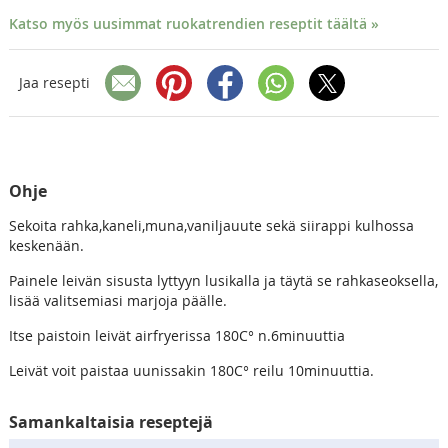
Katso myös uusimmat ruokatrendien reseptit täältä »
Jaa resepti
Ohje
Sekoita rahka,kaneli,muna,vaniljauute sekä siirappi kulhossa
keskenään.
Painele leivän sisusta lyttyyn lusikalla ja täytä se rahkaseoksella,
lisää valitsemiasi marjoja päälle.
Itse paistoin leivät airfryerissa 180C° n.6minuuttia
Leivät voit paistaa uunissakin 180C° reilu 10minuuttia.
Samankaltaisia reseptejä