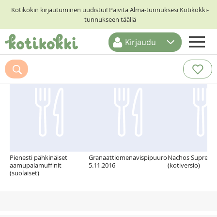
Kotikokin kirjautuminen uudistui! Päivitä Alma-tunnuksesi Kotikokki-
tunnukseen täällä
Kirjaudu
ETUSIVU
Suosittelemme myös
RESEPTIHAKU
RUOKATEEMAT
KESKUSTELUT
KOTIKOKIT
Pienesti pähkinäiset
Granaattiomenavispipuuro
Nachos Supreme
aamupalamuffinit
5.11.2016
(kotiversio)
(suolaiset)