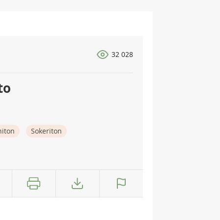
32 028
to
niton
Sokeriton