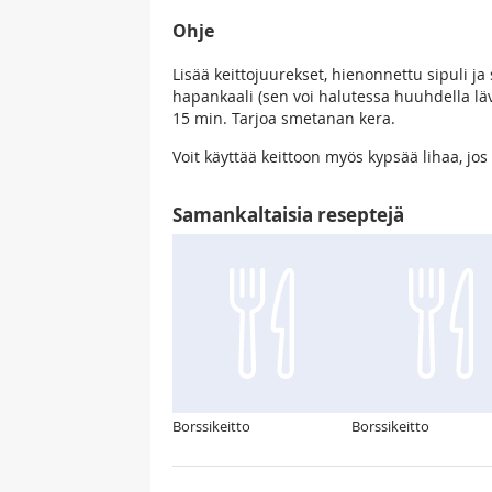
Ohje
Lisää keittojuurekset, hienonnettu sipuli j
hapankaali (sen voi halutessa huuhdella lävi
15 min. Tarjoa smetanan kera.
Voit käyttää keittoon myös kypsää lihaa, jos 
Samankaltaisia reseptejä
Borssikeitto
Borssikeitto