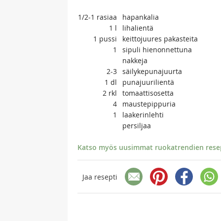
1/2-1
rasiaa
hapankalia
1
l
lihalientä
1
pussi
keittojuures pakasteita
1
sipuli hienonnettuna
nakkeja
2-3
säilykepunajuurta
1
dl
punajuurilientä
2
rkl
tomaattisosetta
4
maustepippuria
1
laakerinlehti
persiljaa
Katso myös uusimmat ruokatrendien resept
Jaa resepti