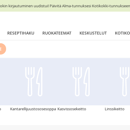
okin kirjautuminen uudistui! Päivitä Alma-tunnuksesi Kotikokki-tunnukseen 
RESEPTIHAKU
RUOKATEEMAT
KESKUSTELUT
KOTIKO
E
o
Kantarellijuustososesoppa
Kasvissosekeitto
Linssikeitto