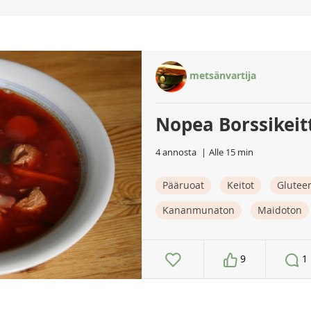
metsänvartija
Nopea Borssikeit
4 annosta
Alle 15 min
Pääruoat
Keitot
Glutee
Kananmunaton
Maidoton
9
1