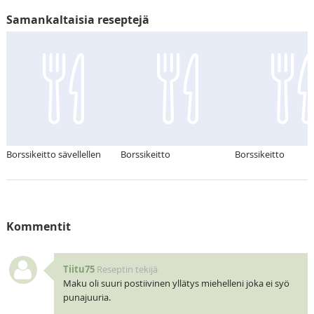
Samankaltaisia reseptejä
Borssikeitto sävellellen
Borssikeitto
Borssikeitto
Kommentit
Tiitu75
Reseptin tekijä
Maku oli suuri postiivinen yllätys miehelleni joka ei syö
punajuuria.