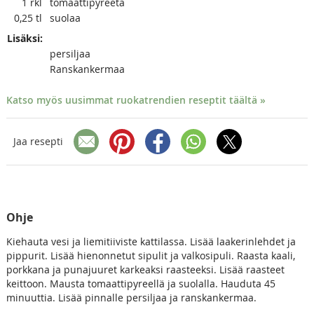
1
rkl
tomaattipyreetä
0,25
tl
suolaa
Lisäksi:
persiljaa
Ranskankermaa
Katso myös uusimmat ruokatrendien reseptit täältä »
Jaa resepti
Ohje
Kiehauta vesi ja liemitiiviste kattilassa. Lisää laakerinlehdet ja
pippurit. Lisää hienonnetut sipulit ja valkosipuli. Raasta kaali,
porkkana ja punajuuret karkeaksi raasteeksi. Lisää raasteet
keittoon. Mausta tomaattipyreellä ja suolalla. Hauduta 45
minuuttia. Lisää pinnalle persiljaa ja ranskankermaa.