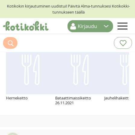
Kotikokin kirjautuminen uudistui! Päivitä Alma-tunnuksesi Kotikokki-
tunnukseen täällä
Kirjaudu
ETUSIVU
Suosittelemme myös
RESEPTIHAKU
RUOKATEEMAT
KESKUSTELUT
KOTIKOKIT
Hernekeitto
Bataattimaissikeitto
Jauhelihakeitto
26.11.2021