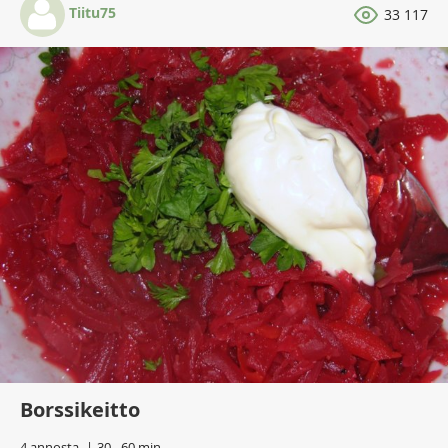
Tiitu75
33 117
Borssikeitto
4 annosta
30 - 60 min