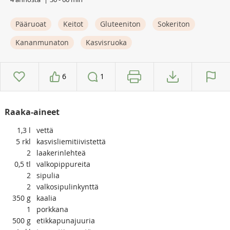
Pääruoat
Keitot
Gluteeniton
Sokeriton
Kananmunaton
Kasvisruoka
6
1
Raaka-aineet
1,3
l
vettä
5
rkl
kasvisliemitiivistettä
2
laakerinlehteä
0,5
tl
valkopippureita
2
sipulia
2
valkosipulinkynttä
350
g
kaalia
1
porkkana
500
g
etikkapunajuuria