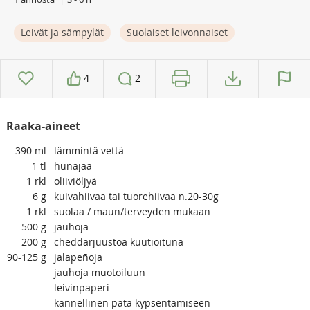
Leivät ja sämpylät
Suolaiset leivonnaiset
4
2
Raaka-aineet
390
ml
lämmintä vettä
1
tl
hunajaa
1
rkl
oliiviöljyä
6
g
kuivahiivaa tai tuorehiivaa n.20-30g
1
rkl
suolaa / maun/terveyden mukaan
500
g
jauhoja
200
g
cheddarjuustoa kuutioituna
90-125
g
jalapeñoja
jauhoja muotoiluun
leivinpaperi
kannellinen pata kypsentämiseen