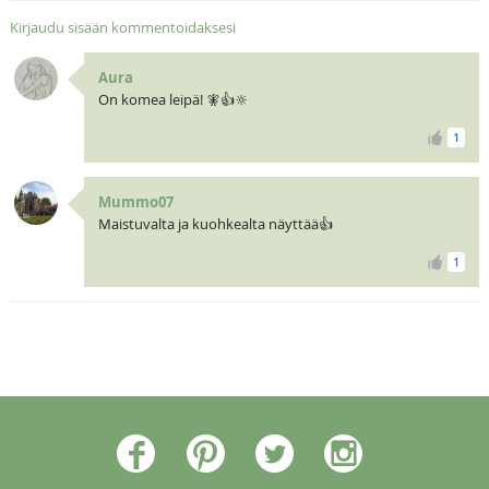
Kirjaudu sisään kommentoidaksesi
Aura
On komea leipä! 🧚👍🔆
1
Mummo07
Maistuvalta ja kuohkealta näyttää👍
1