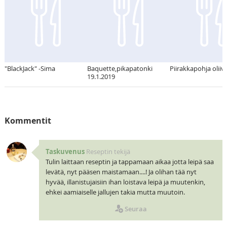
"BlackJack" -Sima
Baquette,pikapatonki
Piirakkapohja oliivi
19.1.2019
Kommentit
Taskuvenus
Reseptin tekijä
Tulin laittaan reseptin ja tappamaan aikaa jotta leipä saa
levätä, nyt pääsen maistamaan....! Ja olihan tää nyt
hyvää, illanistujaisiin ihan loistava leipä ja muutenkin,
ehkei aamiaiselle jallujen takia mutta muutoin.
Seuraa