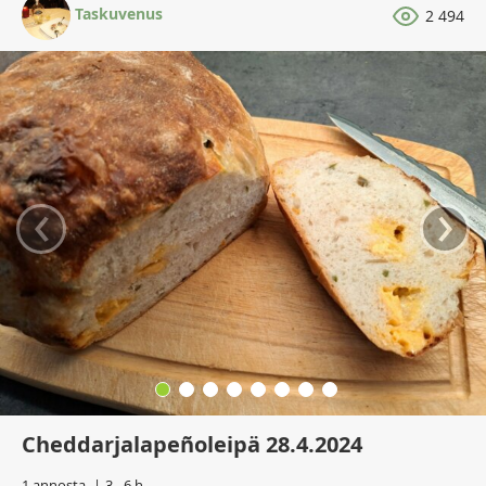
Taskuvenus
2 494
‹
›
Cheddarjalapeñoleipä 28.4.2024
1 annosta
3 - 6 h