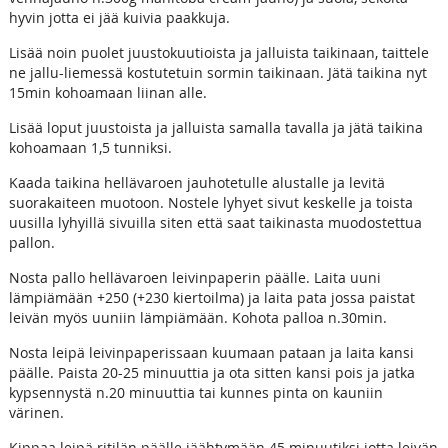
hyvin jotta ei jää kuivia paakkuja.
Lisää noin puolet juustokuutioista ja jalluista taikinaan, taittele
ne jallu-liemessä kostutetuin sormin taikinaan. Jätä taikina nyt
15min kohoamaan liinan alle.
Lisää loput juustoista ja jalluista samalla tavalla ja jätä taikina
kohoamaan 1,5 tunniksi.
Kaada taikina hellävaroen jauhotetulle alustalle ja levitä
suorakaiteen muotoon. Nostele lyhyet sivut keskelle ja toista
uusilla lyhyillä sivuilla siten että saat taikinasta muodostettua
pallon.
Nosta pallo hellävaroen leivinpaperin päälle. Laita uuni
lämpiämään +250 (+230 kiertoilma) ja laita pata jossa paistat
leivän myös uuniin lämpiämään. Kohota palloa n.30min.
Nosta leipä leivinpaperissaan kuumaan pataan ja laita kansi
päälle. Paista 20-25 minuuttia ja ota sitten kansi pois ja jatka
kypsennystä n.20 minuuttia tai kunnes pinta on kauniin
värinen.
Kippaa leipä ritilän päälle jäähtymään 45 minuutiksi jotta leivän