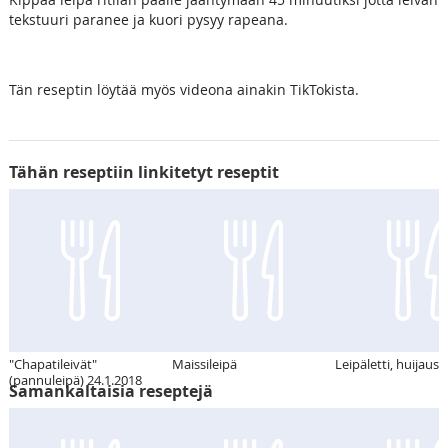
tekstuuri paranee ja kuori pysyy rapeana.
Tän reseptin löytää myös videona ainakin TikTokista.
Tähän reseptiin linkitetyt reseptit
"Chapatileivät"
Maissileipä
Leipäletti, huijausp
(pannuleipä) 24.1.2018
Samankaltaisia reseptejä