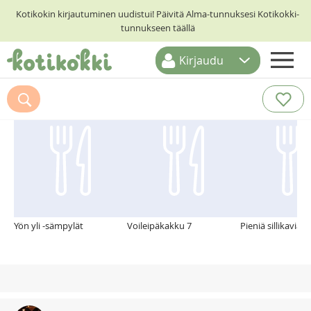
Kotikokin kirjautuminen uudistui! Päivitä Alma-tunnuksesi Kotikokki-
tunnukseen täällä
Kirjaudu
ETUSIVU
Suosittelemme myös
RESEPTIHAKU
RUOKATEEMAT
KESKUSTELUT
KOTIKOKIT
Yön yli -sämpylät
Voileipäkakku 7
Pieniä sillikaviaar