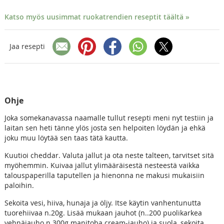
Katso myös uusimmat ruokatrendien reseptit täältä »
Jaa resepti
Ohje
Joka somekanavassa naamalle tullut resepti meni nyt testiin ja
laitan sen heti tänne ylös josta sen helpoiten löydän ja ehkä
joku muu löytää sen taas tätä kautta.
Kuutioi cheddar. Valuta jallut ja ota neste talteen, tarvitset sitä
myöhemmin. Kuivaa jallut ylimääräisestä nesteestä vaikka
talouspaperilla taputellen ja hienonna ne makusi mukaisiin
paloihin.
Sekoita vesi, hiiva, hunaja ja öljy. Itse käytin vanhentunutta
tuorehiivaa n.20g. Lisää mukaan jauhot (n..200 puolikarkea
vehnäjauho n.300g manitoba cream-jauho) ja suola, sekoita