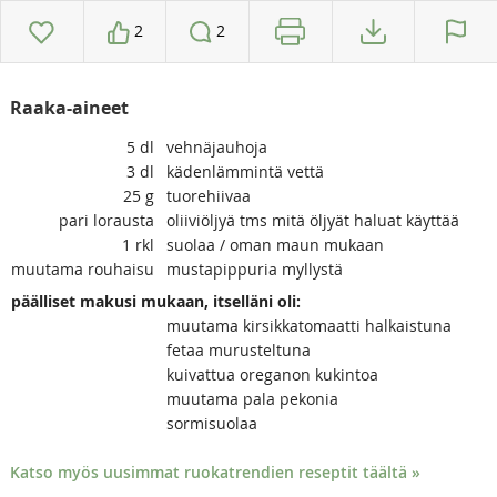
2
2
Raaka-aineet
5
dl
vehnäjauhoja
3
dl
kädenlämmintä vettä
25
g
tuorehiivaa
pari
lorausta
oliiviöljyä tms mitä öljyät haluat käyttää
1
rkl
suolaa / oman maun mukaan
muutama
rouhaisu
mustapippuria myllystä
päälliset makusi mukaan, itselläni oli:
muutama kirsikkatomaatti halkaistuna
fetaa murusteltuna
kuivattua oreganon kukintoa
muutama pala pekonia
sormisuolaa
Katso myös uusimmat ruokatrendien reseptit täältä »