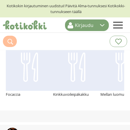
Kotikokin kirjautuminen uudistui! Päivitä Alma-tunnuksesi Kotikokki-
tunnukseen täällä
Kirjaudu
ETUSIVU
Suosittelemme myös
RESEPTIHAKU
RUOKATEEMAT
KESKUSTELUT
KOTIKOKIT
Focaccia
Kinkkuvoileipäkakku
Mellan luomuruis