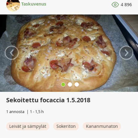
Taskuvenus
4 896
‹
›
Sekoitettu focaccia 1.5.2018
1 annosta
1 - 1,5 h
Leivät ja sämpylät
Sokeriton
Kananmunaton