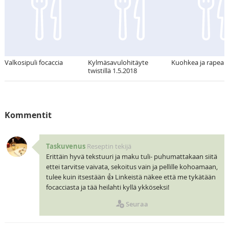
Valkosipuli focaccia
Kylmäsavulohitäyte
Kuohkea ja rapea f
twistillä 1.5.2018
Kommentit
Taskuvenus
Reseptin tekijä
Erittäin hyvä tekstuuri ja maku tuli- puhumattakaan siitä
ettei tarvitse vaivata, sekoitus vain ja pellille kohoamaan,
tulee kuin itsestään 👍 Linkeistä näkee että me tykätään
focacciasta ja tää heilahti kyllä ykköseksi!
Seuraa