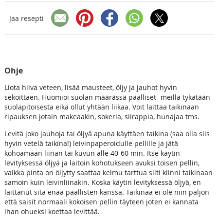
Jaa resepti
Ohje
Liota hiiva veteen, lisää mausteet, öljy ja jauhot hyvin
sekoittaen. Huomioi suolan määrässä päälliset- meillä tykätään
suolapitoisesta eikä ollut yhtään liikaa. Voit laittaa taikinaan
ripauksen jotain makeaakin, sokeria, siirappia, hunajaa tms.
Levitä joko jauhoja tai öljyä apuna käyttäen taikina (saa olla siis
hyvin vetelä taikina!) leivinpaperoidulle pellille ja jätä
kohoamaan liinan tai kuvun alle 40-60 min. Itse käytin
levityksessä öljyä ja laitoin kohotukseen avuksi toisen pellin,
vaikka pinta on öljytty saattaa kelmu tarttua silti kiinni taikinaan
samoin kuin leivinliinakin. Koska käytin levityksessä öljyä, en
laittanut sitä enää päällisten kanssa. Taikinaa ei ole niin paljon
että saisit normaali kokoisen pellin täyteen joten ei kannata
ihan ohueksi koettaa levittää.