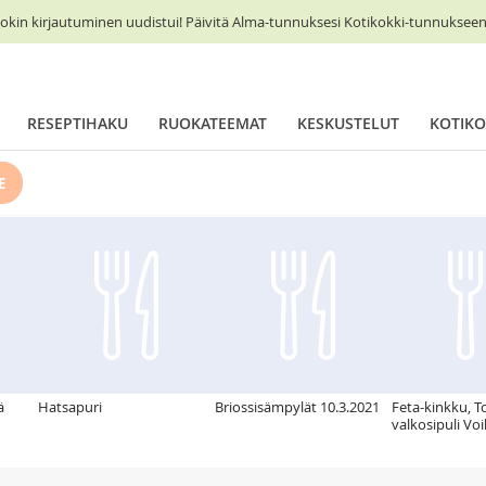
okin kirjautuminen uudistui! Päivitä Alma-tunnuksesi Kotikokki-tunnukseen 
RESEPTIHAKU
RUOKATEEMAT
KESKUSTELUT
KOTIKO
E
ä
Hatsapuri
Briossisämpylät 10.3.2021
Feta-kinkku, T
valkosipuli Vo