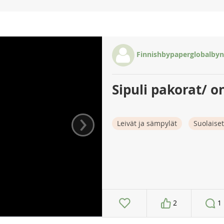
Finnishbypaperglobalbyn
Sipuli pakorat/ o
›
Leivät ja sämpylät
Suolaiset
2
1