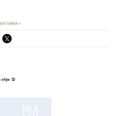
it täältä »
 ohje. 😊