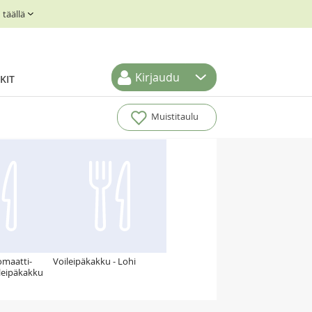
täällä
Kirjaudu
KIT
Muistitaulu
omaatti-
Voileipäkakku - Lohi
ileipäkakku