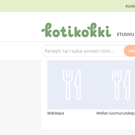
Kotik
ETUSIVU
HA
Suosittelemme myös
Mätileipä
Mellan luomuruisleip