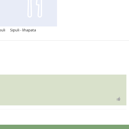
puli
Sipuli - lihapata