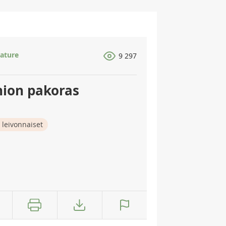
ature
9 297
nion pakoras
 leivonnaiset