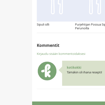
Sipuli silli
Purjehtijan Possua Si
Perunoilla
Kommentit
Kirjaudu sisään kommentoidaksesi
kotikokki
Tämäkin oli ihana resepti!